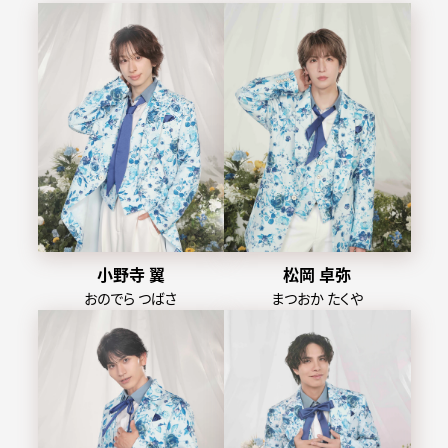
小野寺 翼
松岡 卓弥
おのでら つばさ
まつおか たくや