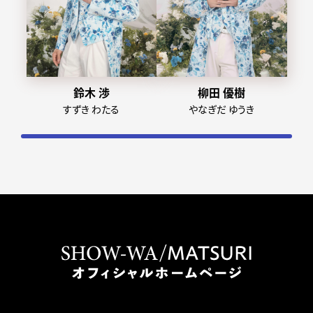
鈴木 渉
柳田 優樹
すずき わたる
やなぎだ ゆうき