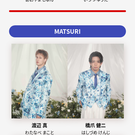
MATSURI
渡辺 真
橋爪 健二
わたなべ まこと
はしづめ けんじ