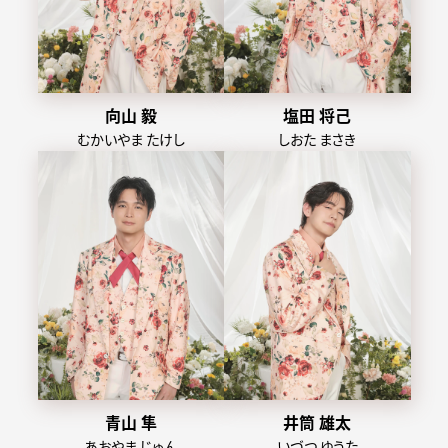
向山 毅
塩田 将己
むかいやま たけし
しおた まさき
青山 隼
井筒 雄太
あおやま じゅん
いづつ ゆうた