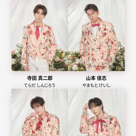
寺田 真二郎
山本 佳志
てらだ しんじろう
やまもと けいし