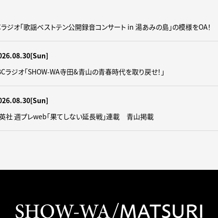
】CBCラジオ「歌謡ベストテン公開録音コンサート in 湯あみの島」の模様をOA！
026.08.30
[Sun]
】CBCラジオ｢SHOW-WA寺田&青山の青春時代を取り戻せ！｣
026.08.30
[Sun]
】集英社 週プレweb｢果てしない延長戦｣連載 青山掲載