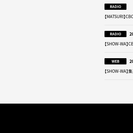
RADIO
【MATSURI
2
RADIO
【SHOW-WA
2
WEB
【SHOW-WA