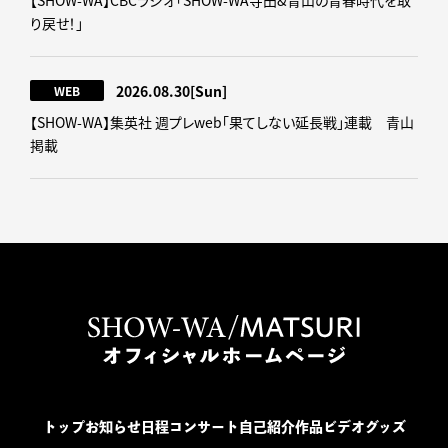
【SHOW-WA】CBCラジオ｢SHOW-WA寺田&青山の青春時代を取
り戻せ！｣
2026.08.30
[Sun]
WEB
【SHOW-WA】集英社 週プレweb｢果てしない延長戦｣連載 青山
掲載
トップ
お知らせ
日程
コンサート
自己紹介
作品
ビデオ
グッズ