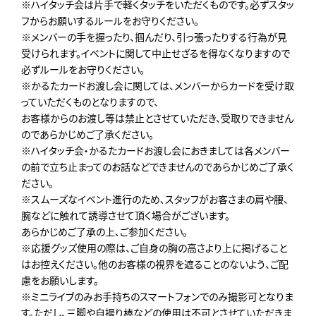
※ハイタッチ会は片手で軽くタッチをいただくものです。必ずスタッ
フからお願いするルールをお守りください。
※メンバーの手を握ったり、掴んだり、引っ張ったりする行為が見
受けられます。イベントに関して中止せざるを得なくなりますので
必ずルールをお守りください。
※かるたカードお渡し会に関しては、メンバーからカードを受け取
っていただくものとなりますので、
お客様からのお渡し等は禁止とさせていただき、受取りできません
のであらかじめご了承ください。
※ハイタッチ会・かるたカードお渡し会におきましては各メンバー
の前で立ち止まってのお話などできませんのであらかじめご了承く
ださい。
※スムーズなイベント進行のため､スタッフがお客さまの肩や腰、
腕などに触れて誘導させて頂く場合がございます。
あらかじめご了承の上､ご参加ください。
※応援グッズ使用の際は、ご自身の胸の高さより上に掲げること
はお控えください。他のお客様の視界を遮ることのないよう、ご配
慮をお願いします。
※ミニライブのみお手持ちのスマートフォンでのみ撮影可となりま
す。ただし、三脚や自撮り棒などの使用は不可とさせていただきま