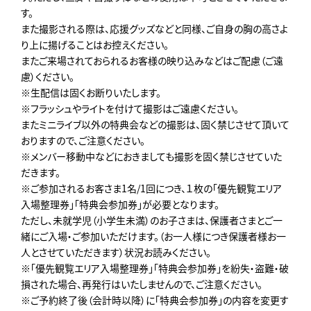
す。
また撮影される際は、応援グッズなどと同様、ご自身の胸の高さよ
り上に揚げることはお控えください。
またご来場されておられるお客様の映り込みなどはご配慮（ご遠
慮）ください。
※生配信は固くお断りいたします。
※フラッシュやライトを付けて撮影はご遠慮ください。
またミニライブ以外の特典会などの撮影は、固く禁じさせて頂いて
おりますので、ご注意ください。
※メンバー移動中などにおきましても撮影を固く禁じさせていた
だきます。
※ご参加されるお客さま1名/1回につき、１枚の「優先観覧エリア
入場整理券」「特典会参加券」が必要となります。
ただし、未就学児（小学生未満）のお子さまは、保護者さまとご一
緒にご入場・ご参加いただけます。（お一人様につき保護者様お一
人とさせていただきます）状況お読みください。
※「優先観覧エリア入場整理券」「特典会参加券」を紛失・盗難・破
損された場合、再発行はいたしませんので、ご注意ください。
※ご予約終了後（会計時以降）に「特典会参加券」の内容を変更す