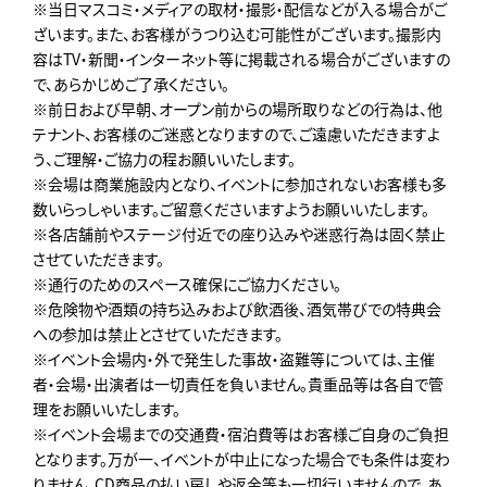
※当日マスコミ・メディアの取材・撮影・配信などが入る場合がご
ざいます。また、お客様がうつり込む可能性がございます。撮影内
容はTV・新聞・インターネット等に掲載される場合がございますの
で、あらかじめご了承ください。
※前日および早朝、オープン前からの場所取りなどの行為は、他
テナント、お客様のご迷惑となりますので、ご遠慮いただきますよ
う、ご理解・ご協力の程お願いいたします。
※会場は商業施設内となり、イベントに参加されないお客様も多
数いらっしゃいます。ご留意くださいますようお願いいたします。
※各店舗前やステージ付近での座り込みや迷惑行為は固く禁止
させていただきます。
※通行のためのスペース確保にご協力ください。
※危険物や酒類の持ち込みおよび飲酒後、酒気帯びでの特典会
への参加は禁止とさせていただきます。
※イベント会場内・外で発生した事故・盗難等については、主催
者・会場・出演者は一切責任を負いません。貴重品等は各自で管
理をお願いいたします。
※イベント会場までの交通費・宿泊費等はお客様ご自身のご負担
となります。万が一、イベントが中止になった場合でも条件は変わ
りません。CD商品の払い戻しや返金等も一切行いませんので、あ