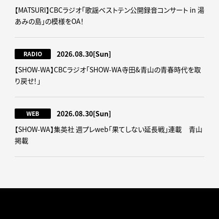
【MATSURI】CBCラジオ「歌謡ベストテン公開録音コンサート in 湯
あみの島」の模様をOA！
2026.08.30
[Sun]
RADIO
【SHOW-WA】CBCラジオ｢SHOW-WA寺田&青山の青春時代を取
り戻せ！｣
2026.08.30
[Sun]
WEB
【SHOW-WA】集英社 週プレweb｢果てしない延長戦｣連載 青山
掲載