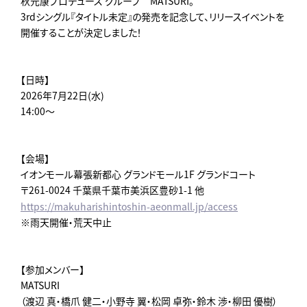
秋元康プロデュース グループ MATSURI。
3rdシングル『タイトル未定』の発売を記念して、リリースイベントを
開催することが決定しました！
【日時】
2026年7月22日(水)
14:00～
【会場】
イオンモール幕張新都心 グランドモール1F グランドコート
〒261-0024 千葉県千葉市美浜区豊砂1-1 他
https://makuharishintoshin-aeonmall.jp/access
※雨天開催・荒天中止
【参加メンバー】
MATSURI
（渡辺 真・橋爪 健二・小野寺 翼・松岡 卓弥・鈴木 渉・柳田 優樹）