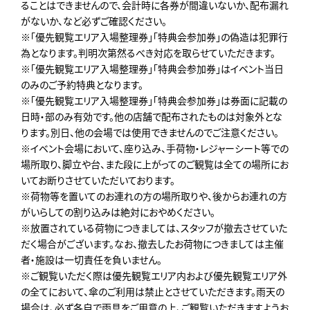
ることはできませんので、会計時に各券が間違いないか、配布漏れ
がないか、など必ずご確認ください。
※「優先観覧エリア入場整理券」「特典会参加券」の偽造は犯罪行
為となります。判明次第然るべき対応を取らせていただきます。
※「優先観覧エリア入場整理券」「特典会参加券」はイベント当日
のみのご予約特典となります。
※「優先観覧エリア入場整理券」「特典会参加券」は券面に記載の
日時・部のみ有効です。他の店舗で配布されたものは対象外とな
ります。別日、他の会場では使用できませんのでご注意ください。
※イベント会場において、座り込み、手荷物・レジャーシート等での
場所取り、脚立や台、また段に上がってのご観覧は全ての場所にお
いてお断りさせていただいております。
※荷物等を置いてのお連れの方の場所取りや、後からお連れの方
がいらしての割り込みは絶対におやめください。
※放置されている荷物につきましては、スタッフが撤去させていた
だく場合がございます。なお、撤去したお荷物につきましては主催
者・施設は一切責任を負いません。
※ご観覧いただく際は優先観覧エリア内および優先観覧エリア外
の全てにおいて、傘のご利用は禁止とさせていただきます。雨天の
場合は、必ず各自で雨具をご用意の上、ご観覧いただきますようお