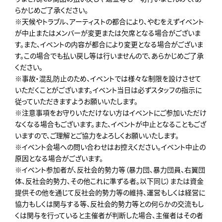
らかじめご了承ください。
※天候やトラブル、アーティストの都合により、やむをえずイベント
が中止またはメンバーが変更または欠席となる場合がございま
す。また、イベントの内容が都合により変更となる場合がございま
す。この場合でも払い戻し等は行いませんので、あらかじめご了承
ください。
※事故・混乱防止のため、イベントでは様々な制限を設けさせて
いただくことがございます。イベント当日は必ずスタッフの指示に
従っていただきますようお願いいたします。
※注意事項をお守りいただけない方はイベントにご参加いただけ
なくなる場合もございます。また、イベントが中止となることもござ
いますので、ご理解とご協力をよろしくお願いいたします。
※イベント会場への問い合わせはお控えください。イベント中止の
原因となる場合がございます。
※イベント参加者が、反社会的勢力等（暴力団、暴力団員、右翼団
体、反社会的勢力、その他これに準ずる者。以下同じ）または資金
提供その他を通じて反社会的勢力等の維持、運営もしくは経営に
協力もしくは関与する等、反社会的勢力等との何らかの交流もし
くは関与を行っていると主催者が判断した場合、主催者はその者