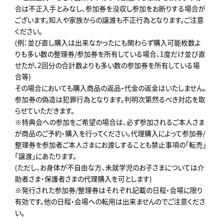
合は不正入手とみなし、参加券を没収し参加をお断りする場合が
ございます。知人や家族からの譲渡も不正行為となります。ご注意
ください。
(例：並び直し購入は出来なかったにも関わらず購入可能枚数よ
りも多い数の整理券/参加券を所有している場合、1度だけ並び直
せたが、2回分の合計数よりも多い数の参加券を所有している場
合等)
その場合においても購入商品の返品・代金の返金はいたしません。
参加券の偽造は犯罪行為となります。判明次第然るべき対応を取
らせていただきます。
※特典会への参加をご希望の場合は、必ず参加されるご本人さま
が商品のご予約・購入を行ってください。代理購入によって参加券/
整理券を参加者ご本人さまにお渡しすることも禁止事項の「転売」
「譲渡」にあたります。
(ただし、お身体が不自由な方、未就学児のお子さまについては介
助者さま・保護者さまの代理購入を可とします)
※発行された参加券/整理券はそれぞれ記載の日程・会場に限り
有効です。他の日程・会場への転用は出来ませんのでご注意くださ
い。