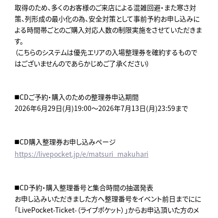
取得のため、多くのお客様のご来店による混雑回避・また寒さ対
策、列形成の最小化の為、安全対策として事前予約お申し込みに
よる時間帯ごとのご購入対応人数の制限実施をさせていただきま
す。
（こちらのシステムは優先エリアの入場整理券を確約するもので
はございませんのであらかじめご了承ください）
◼️CDご予約・購入のための整理券申込期間
2026年6月29日(月)19:00～2026年7月13日(月)23:59まで
◼️CD購入整理券お申し込みページ
https://livepocket.jp/e/matsuri_makuhari
◼️CD予約・購入整理番号と集合時間の抽選発表
お申し込みいただきました方へ整理番号をイベント前日までにに
「LivePocket-Ticket-（ライブポケット）」からお申込頂いた方のメ