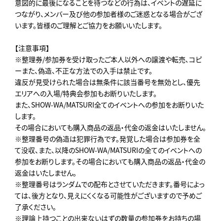
意図的に最後になることを待つなどの行為は、イベントの遅延に
つながり、メンバー及び他の参加者様のご迷惑となる場合がござ
います。皆様のご理解とご協力をお願いいたします。
【注意事項】
※整理券/参加券を受け取ったご本人以外への譲渡や転売､コピ
ーまた、偽造、不正な方法での入手は禁止です。
違反が見受けられた場合は無条件に該当番号を無効とし、優先
エリアへの入場/特典会参加もお断りいたします。
また、SHOW-WA/MATSURI全てのイベントへの参加をお断りいた
します。
その場合においても購入商品の返品・代金の返金はいたしません。
※整理番号の偽造は犯罪行為です。発覚した場合は参加券を全
て没収、また、以降のSHOW-WA/MATSURIの全てのイベントへの
参加をお断りします。その場合においても購入商品の返品・代金の
返金はいたしません。
※整理番号はランダムでの配布とさせていただきます。番号によっ
ては、後方となり、見えにくくなる可能性がございますので予めご
了承ください。
※理論上持つことの出来ないはずの数量の参加券をお持ちの場