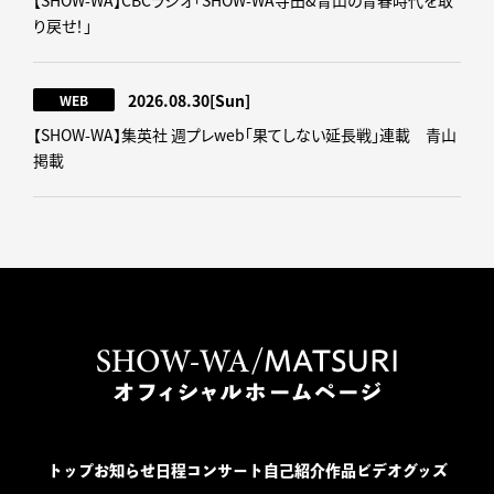
【SHOW-WA】CBCラジオ｢SHOW-WA寺田&青山の青春時代を取
り戻せ！｣
2026.08.30
[Sun]
WEB
【SHOW-WA】集英社 週プレweb｢果てしない延長戦｣連載 青山
掲載
トップ
お知らせ
日程
コンサート
自己紹介
作品
ビデオ
グッズ