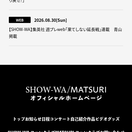
り戻せ！｣
2026.08.30
[Sun]
WEB
【SHOW-WA】集英社 週プレweb｢果てしない延長戦｣連載 青山
掲載
トップ
お知らせ
日程
コンサート
自己紹介
作品
ビデオ
グッズ