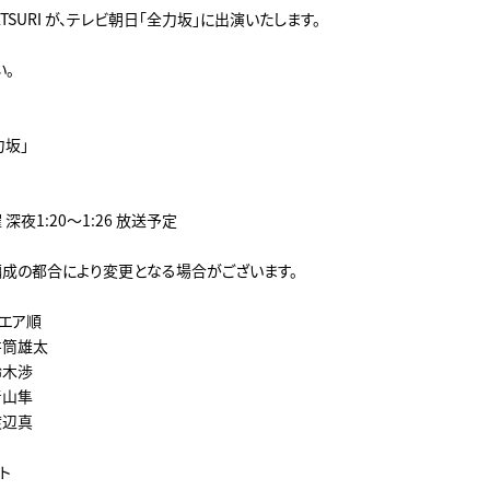
 MATSURI が、テレビ朝日「全力坂」に出演いたします。
い。
力坂」
深夜1:20～1:26 放送予定
ル
成の都合により変更となる場合がございます。
エア順
 井筒雄太
 鈴木渉
 青山隼
 渡辺真
イト