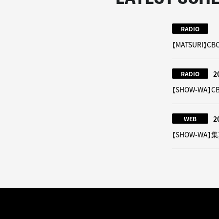
RADIO
【MATSURI
2
RADIO
【SHOW-WA
2
WEB
【SHOW-WA