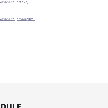
-asahi.co.jp/saka/
v-asahi.co.jp/bangumi/
EDULE