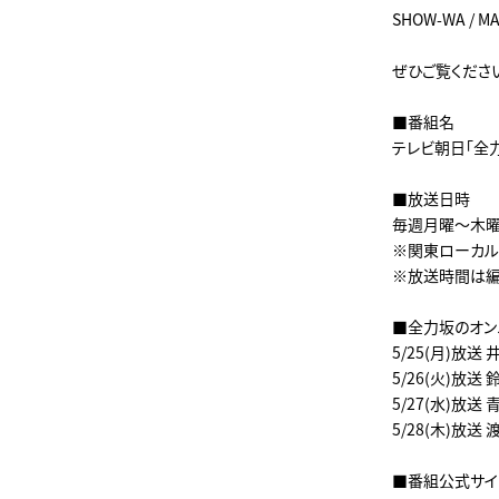
SHOW-WA /
ぜひご覧くださ
■番組名
テレビ朝日「全
■放送日時
毎週月曜～木曜 
※関東ローカ
※放送時間は編
■全力坂のオン
5/25(月)放送
5/26(火)放送
5/27(水)放送
5/28(木)放送
■番組公式サ