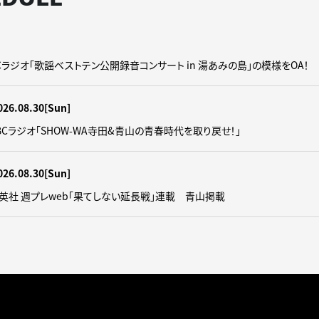
】CBCラジオ「歌謡ベストテン公開録音コンサート in 湯あみの島」の模様をOA！
026.08.30
[Sun]
】CBCラジオ｢SHOW-WA寺田&青山の青春時代を取り戻せ！｣
026.08.30
[Sun]
】集英社 週プレweb｢果てしない延長戦｣連載 青山掲載