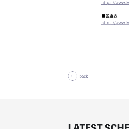
https://www.tv
■番組表
https://www.t
back
LATEST SCH