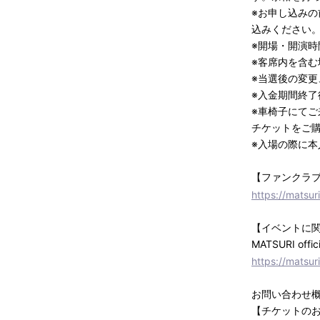
※お申し込み
込みください
※開場・開演
※客席内を含
※当選後の変
※入金期間終
※車椅子にて
チケットをご
※入場の際に
【ファンクラ
https://matsur
【イベントに
MATSURI offici
https://matsur
お問い合わせ概
【チケットの