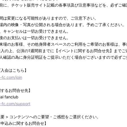
の前に、チケット販売サイト記載の各事項及び注意事項などを、必ずご確
。
時間は変更になる可能性がありますので、ご注意下さい。
む場内の映像・写真が公開される場合があります。予めご了承ください。
更、キャンセルは一切お受けできません。
了後のお支払いは一切お受けできません。
ご来場のお客様、その他身障者スペースのご利用をご希望のお客様は、事
購入の上、公演の1週間前までに【イベントに関するお問合せ先】までご
本人確認の為に身分証明証をご提示いただく場合がございますので必ずご
ブ入会はこちら】
i-fc.com/join
関するお問合せ先】
al fanclub
i-fc.com/support
要 > コンテンツへのご要望・ご感想をご選択ください。
お申込みに関するお問合せ】