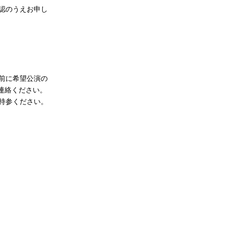
認のうえお申し
前に希望公演の
連絡ください。
持参ください。