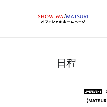
日程
LIVE/EVENT
【MATS