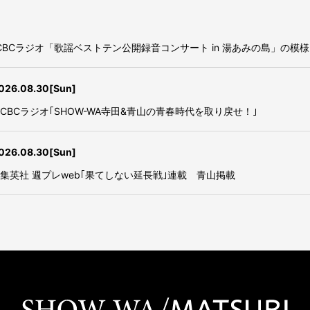
I】CBCラジオ「歌謡ベストテン公開録音コンサート in 湯あみの島」の模様
026.08.30
[Sun]
】CBCラジオ｢SHOW-WA寺田&青山の青春時代を取り戻せ！｣
026.08.30
[Sun]
A】集英社 週プレweb｢果てしない延長戦｣連載 青山掲載