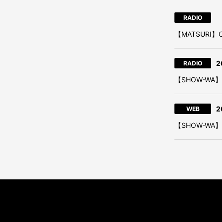
RADIO
【MATSUR
2
RADIO
【SHOW-WA
2
WEB
【SHOW-W