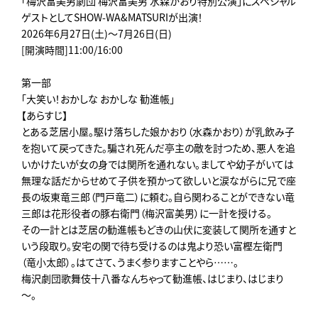
「梅沢富美男劇団 梅沢富美男 水森かおり特別公演」にスペシャル
ゲストとしてSHOW-WA&MATSURIが出演！
2026年6月27日(土)～7月26日(日)
[開演時間]11:00/16:00
第一部
「大笑い！おかしな おかしな 勧進帳」
【あらすじ】
とある芝居小屋。駆け落ちした娘かおり（水森かおり）が乳飲み子
を抱いて戻ってきた。騙され死んだ亭主の敵を討つため、悪人を追
いかけたいが女の身では関所を通れない。ましてや幼子がいては
無理な話だからせめて子供を預かって欲しいと涙ながらに兄で座
長の坂東竜三郎（門戸竜二）に頼む。自ら関わることができない竜
三郎は花形役者の豚右衛門（梅沢富美男）に一計を授ける。
その一計とは芝居の勧進帳もどきの山伏に変装して関所を通すと
いう段取り。安宅の関で待ち受けるのは鬼より恐い富樫左衛門
（竜小太郎）。はてさて、うまく参りますことやら……。
梅沢劇団歌舞伎十八番なんちゃって勧進帳、はじまり、はじまり
～。