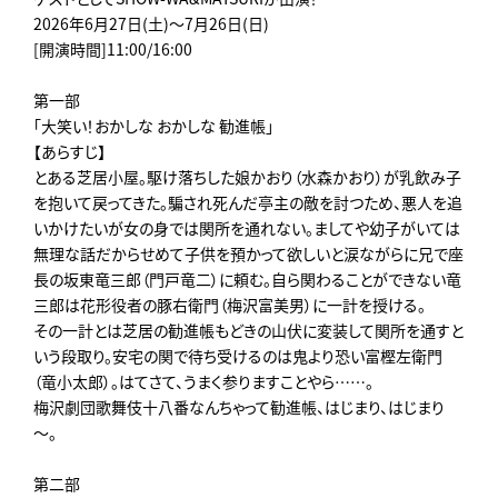
2026年6月27日(土)～7月26日(日)
[開演時間]11:00/16:00
第一部
「大笑い！おかしな おかしな 勧進帳」
【あらすじ】
とある芝居小屋。駆け落ちした娘かおり（水森かおり）が乳飲み子
を抱いて戻ってきた。騙され死んだ亭主の敵を討つため、悪人を追
いかけたいが女の身では関所を通れない。ましてや幼子がいては
無理な話だからせめて子供を預かって欲しいと涙ながらに兄で座
長の坂東竜三郎（門戸竜二）に頼む。自ら関わることができない竜
三郎は花形役者の豚右衛門（梅沢富美男）に一計を授ける。
その一計とは芝居の勧進帳もどきの山伏に変装して関所を通すと
いう段取り。安宅の関で待ち受けるのは鬼より恐い富樫左衛門
（竜小太郎）。はてさて、うまく参りますことやら……。
梅沢劇団歌舞伎十八番なんちゃって勧進帳、はじまり、はじまり
～。
第二部