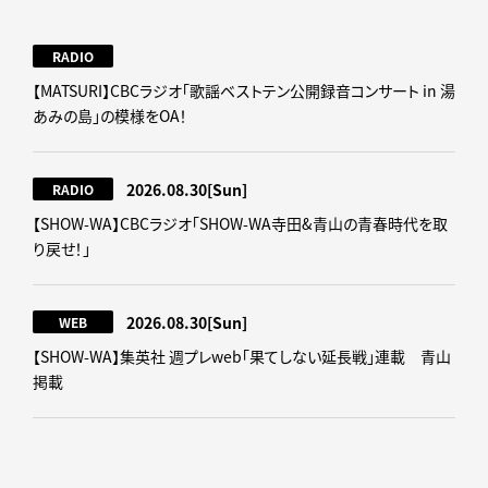
RADIO
【MATSURI】CBCラジオ「歌謡ベストテン公開録音コンサート in 湯
あみの島」の模様をOA！
2026.08.30
[Sun]
RADIO
【SHOW-WA】CBCラジオ｢SHOW-WA寺田&青山の青春時代を取
り戻せ！｣
2026.08.30
[Sun]
WEB
【SHOW-WA】集英社 週プレweb｢果てしない延長戦｣連載 青山
掲載