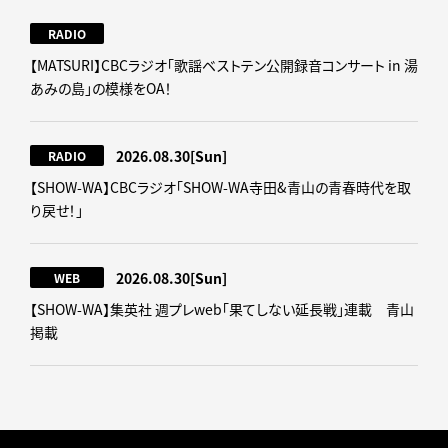
RADIO
【MATSURI】CBCラジオ「歌謡ベストテン公開録音コンサート in 湯
あみの島」の模様をOA！
2026.08.30
[Sun]
RADIO
【SHOW-WA】CBCラジオ｢SHOW-WA寺田&青山の青春時代を取
り戻せ！｣
2026.08.30
[Sun]
WEB
【SHOW-WA】集英社 週プレweb｢果てしない延長戦｣連載 青山
掲載