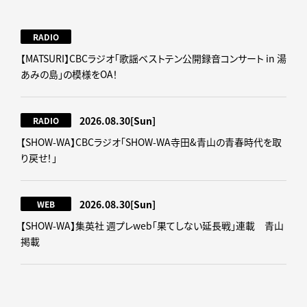
RADIO
【MATSURI】CBCラジオ「歌謡ベストテン公開録音コンサート in 湯
あみの島」の模様をOA！
2026.08.30
[Sun]
RADIO
【SHOW-WA】CBCラジオ｢SHOW-WA寺田&青山の青春時代を取
り戻せ！｣
2026.08.30
[Sun]
WEB
【SHOW-WA】集英社 週プレweb｢果てしない延長戦｣連載 青山
掲載