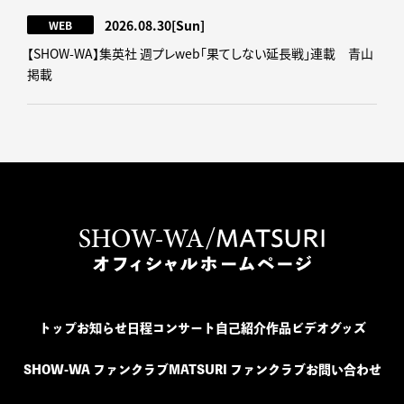
2026.08.30
[Sun]
WEB
【SHOW-WA】集英社 週プレweb｢果てしない延長戦｣連載 青山
掲載
トップ
お知らせ
日程
コンサート
自己紹介
作品
ビデオ
グッズ
SHOW-WA ファンクラブ
MATSURI ファンクラブ
お問い合わせ