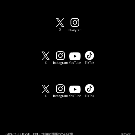
SHOW-WA / MATSURI
X
Instagram
SHOW-WA
X
Instagram
YouTube
TikTok
MATSURI
X
Instagram
YouTube
TikTok
©avex
PRIVACY POLICY
SITE POLICY
利用者情報の外部送信