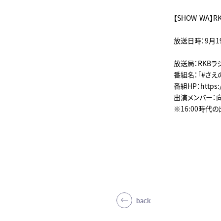
【SHOW-WA
放送日時：9月19日
放送局：RKBラ
番組名：「#さえ
番組HP：https://
出演メンバー：向
※16:00時代
back