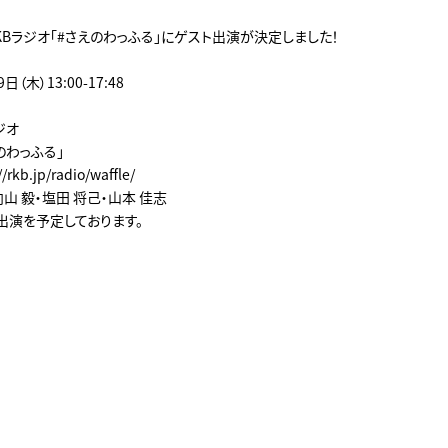
】RKBラジオ「#さえのわっふる」にゲスト出演が決定しました！
（木）13:00-17:48
ジオ
のわっふる」
rkb.jp/radio/waffle/
山 毅・塩田 将己・山本 佳志
の出演を予定しております。