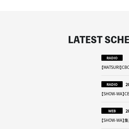
LATEST SCH
RADIO
【MATSURI
2
RADIO
【SHOW-WA
2
WEB
【SHOW-WA