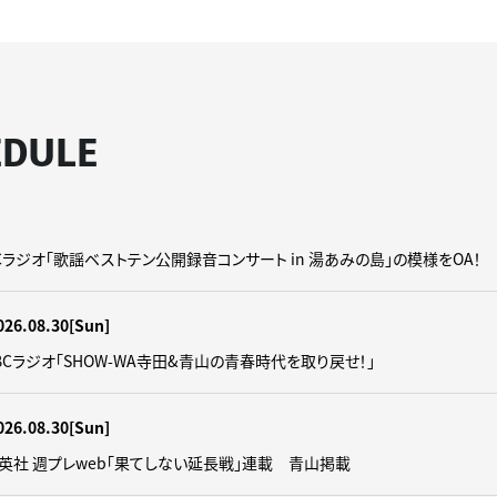
EDULE
】CBCラジオ「歌謡ベストテン公開録音コンサート in 湯あみの島」の模様をOA！
026.08.30
[Sun]
】CBCラジオ｢SHOW-WA寺田&青山の青春時代を取り戻せ！｣
026.08.30
[Sun]
】集英社 週プレweb｢果てしない延長戦｣連載 青山掲載