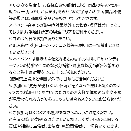
※いかなる場合も、お客様自身の都合による、商品のキャンセル・
返金は一切いたしかねます。あらかじめご了承ください。商品不備
等の場合は、確認後良品と交換させていただきます。
※イベント会場での熱中症対策以外での飲食・喫煙は禁止となっ
ております。喫煙は所定の喫煙エリアをご利用ください。
※ゴミは各自でお持ち帰りください。
※無人航空機(ドローン・ラジコン機等)の使用は一切禁止とさせ
ていただきます。
※本イベントは夏場の開催となる為、帽子、タオル、冷却ハンディ
ーファンの持参やこまめな水分補給・適度な塩分補給・休憩を取
るなど熱中症対策をとった上でご参加ください。
（使用禁止場所と時間以外では日傘もご活用ください。）
※参加中に気分が優れない、体調が悪くなった際はお近くのスタ
ッフまでお知らせください。また周りのお客様で体調の急変や不調
が見受けられる方がいらっしゃった場合もスタッフにお知らせくだ
さい。
※ご参加時はくれぐれも無理をなさらぬようご注意ください。
※有事の際、応急処置はさせていただきますが、その後に関する
責任や補償は主催者、出演者、施設関係者は一切負いかねます。