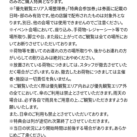
のみのご購入特典となります。
※「優先観覧エリア入場整理券」「特典会参加券」は券面に記載の
日時・部のみ有効です。他の店舗で配布されたものは対象外とな
ります。別日、他の会場では使用できませんのでご注意ください。
※イベント会場において、座り込み、手荷物・レジャーシート等での
場所取り、脚立や台、また段に上がってのご観覧は全ての場所にお
いてお断りさせていただいております。
※荷物等を置いてのお連れの方の場所取りや、後からお連れの方
がいらしての割り込みは絶対におやめください。
※放置されている荷物につきましては、スタッフが撤去させていた
だく場合がございます。なお、撤去したお荷物につきましては主催
者・施設は一切責任を負いません。
※ご観覧いただく際は優先観覧エリア内および優先観覧エリア外
の全てにおいて、傘のご利用は禁止とさせていただきます。雨天の
場合は、必ず各自で雨具をご用意の上、ご観覧いただきますようお
願いいたします。
また、日傘のご利用も禁止とさせていただいております。
※特典会は列が途切れ次第終了とさせていただきます。
※当日の状況により開始時間は前後する場合があります。あらか
じめご了承ください。