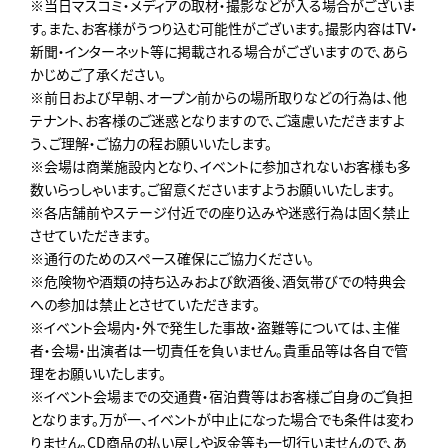
※当日マスコミ・メディアの取材・撮影などが入る場合がございま
す。また、お客様がうつり込む可能性がございます。撮影内容はTV・
新聞・インターネット等に掲載される場合がございますので、あら
かじめご了承ください。
※前日および早朝、オープン前からの場所取りなどの行為は、他
テナント、お客様のご迷惑となりますので、ご遠慮いただきますよ
う、ご理解・ご協力の程お願いいたします。
※会場は商業施設内となり、イベントに参加されないお客様も多
数いらっしゃいます。ご留意くださいますようお願いいたします。
※各店舗前やステージ付近での座り込みや迷惑行為は固く禁止
させていただきます。
※通行のためのスペース確保にご協力ください。
※危険物や酒類の持ち込みおよび飲酒後、酒気帯びでの特典会
への参加は禁止とさせていただきます。
※イベント会場内・外で発生した事故・盗難等については、主催
者・会場・出演者は一切責任を負いません。貴重品等は各自で管
理をお願いいたします。
※イベント会場までの交通費・宿泊費等はお客様ご自身のご負担
となります。万が一、イベントが中止になった場合でも条件は変わ
りません。CD商品の払い戻しや返金等も一切行いませんので、あ