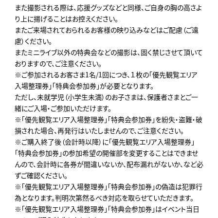
また撮影される際は、応援グッズなどと同様、ご自身の胸の高さよ
り上に揚げることはお控えください。
またご来場されておられるお客様の映り込みなどはご配慮（ご遠
慮）ください。
またミニライブ以外の特典会などの撮影は、固く禁じさせて頂いて
おりますので、ご注意ください。
※ご参加されるお客さま1名/1回につき、１枚の「優先観覧エリア
入場整理券」「特典会参加券」が必要となります。
ただし、未就学児（小学生未満）のお子さまは、保護者さまとご一
緒にご入場・ご参加いただけます。
※「優先観覧エリア入場整理券」「特典会参加券」を紛失・盗難・破
損された場合、再発行はいたしませんので、ご注意ください。
※ご購入終了後（会計時以降）に「優先観覧エリア入場整理券」
「特典会参加券」の参加希望の開催部を変更することはできませ
んので、会計時に各券が間違いないか、配布漏れがないか、など必
ずご確認ください。
※「優先観覧エリア入場整理券」「特典会参加券」の偽造は犯罪行
為となります。判明次第然るべき対応を取らせていただきます。
※「優先観覧エリア入場整理券」「特典会参加券」はイベント当日