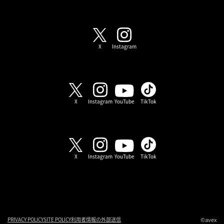
SHOW-WA / MATSURI
X
Instagram
SHOW-WA
X
Instagram
YouTube
TikTok
MATSURI
X
Instagram
YouTube
TikTok
©avex
PRIVACY POLICY
SITE POLICY
利用者情報の外部送信