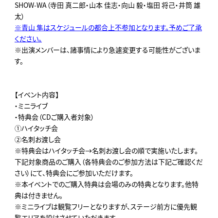
SHOW-WA（寺田 真二郎・山本 佳志・向山 毅・塩田 将己・井筒 雄
太）
※青山 隼はスケジュールの都合上不参加となります。予めご了承
ください。
※出演メンバーは、諸事情により急遽変更する可能性がございま
す。
【イベント内容】
・ミニライブ
・特典会（CDご購入者対象）
①ハイタッチ会
②名刺お渡し会
※特典会はハイタッチ会→名刺お渡し会の順で実施いたします。
下記対象商品のご購入（各特典会のご参加方法は下記ご確認くだ
さい）にて、特典会にご参加いただけます。
※本イベントでのご購入特典は会場のみの特典となります。他特
典は付きません。
※ミニライブは観覧フリーとなりますが、ステージ前方に優先観
覧エリアを設けさせていただきます。