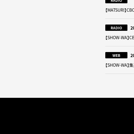
RADIO
【MATSURI
2
RADIO
【SHOW-WA
2
WEB
【SHOW-WA