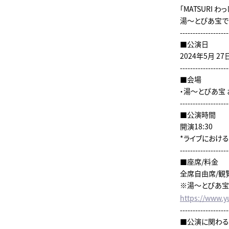
「MATSURI 
湯～とぴあ宝で
-------------------
■公演日
2024年5月 27
-------------------
■会場
・湯～とぴあ宝
-------------------
■公演時間
開演18:30
*ライブにおけ
-------------------
■座席/料金
全席自由席/観
※湯～とぴあ宝
https://www.y
-------------------
■公演に関わ