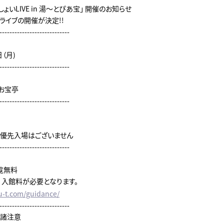
わっしょいLIVE in 湯～とぴあ宝」 開催のお知らせ
ライブの開催が決定!!
----------------------------
日（月)
----------------------------
 お宝亭
----------------------------
る優先入場はございません
----------------------------
覧無料
 入館料が必要となります。
u-t.com/guidance/
----------------------------
る諸注意