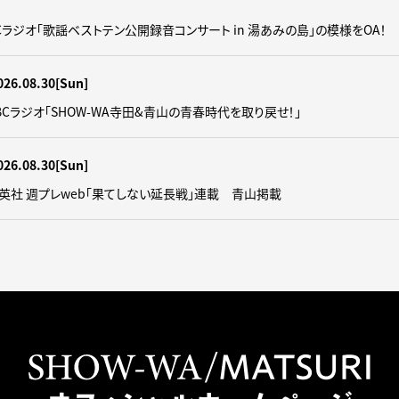
】CBCラジオ「歌謡ベストテン公開録音コンサート in 湯あみの島」の模様をOA！
026.08.30
[Sun]
】CBCラジオ｢SHOW-WA寺田&青山の青春時代を取り戻せ！｣
026.08.30
[Sun]
】集英社 週プレweb｢果てしない延長戦｣連載 青山掲載