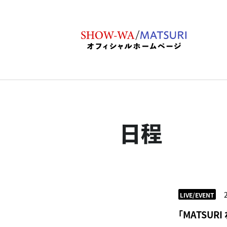
日程
LIVE/EVENT
「MATSUR