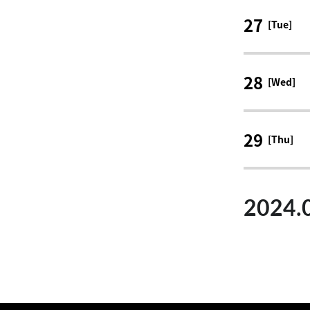
27
[Tue]
28
[Wed]
29
[Thu]
2024.