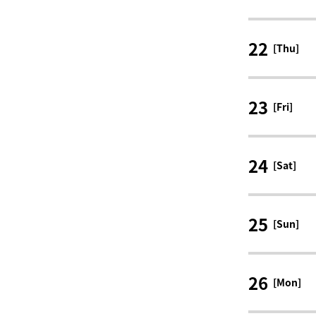
22
[Thu]
23
[Fri]
24
[Sat]
25
[Sun]
26
[Mon]