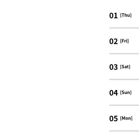
01
[Thu]
02
[Fri]
03
[Sat]
04
[Sun]
05
[Mon]