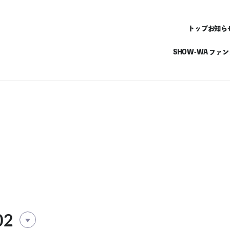
トップ
お知ら
SHOW-WA ファ
02