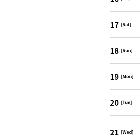
17
[Sat]
18
[Sun]
19
[Mon]
20
[Tue]
21
[Wed]