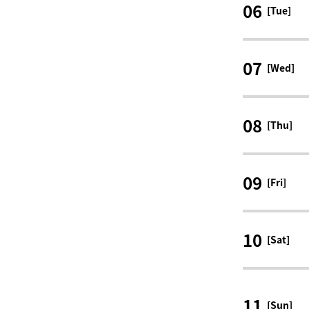
06
[Tue]
07
[Wed]
08
[Thu]
09
[Fri]
10
[Sat]
11
[Sun]