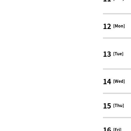
12
[Mon]
13
[Tue]
14
[Wed]
15
[Thu]
16
[Fri]