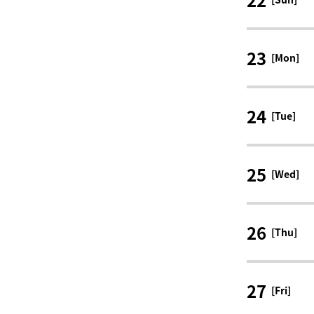
23
[Mon]
24
[Tue]
25
[Wed]
26
[Thu]
27
[Fri]