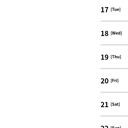
17
[Tue]
18
[Wed]
19
[Thu]
20
[Fri]
21
[Sat]
22
[Sun]