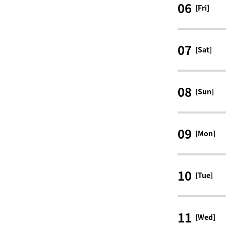
06
[Fri]
07
[Sat]
08
[Sun]
09
[Mon]
10
[Tue]
11
[Wed]