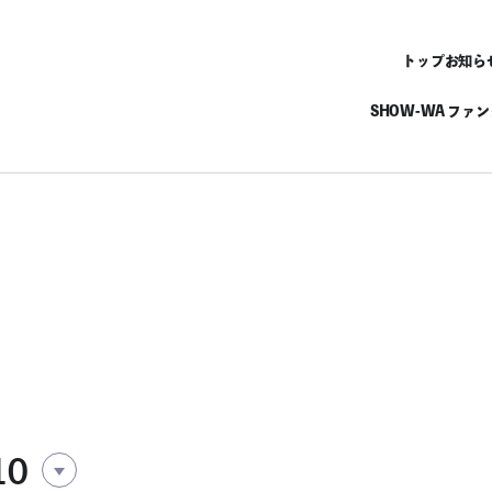
トップ
お知ら
SHOW-WA ファ
10