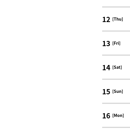
12
[Thu]
13
[Fri]
14
[Sat]
15
[Sun]
16
[Mon]