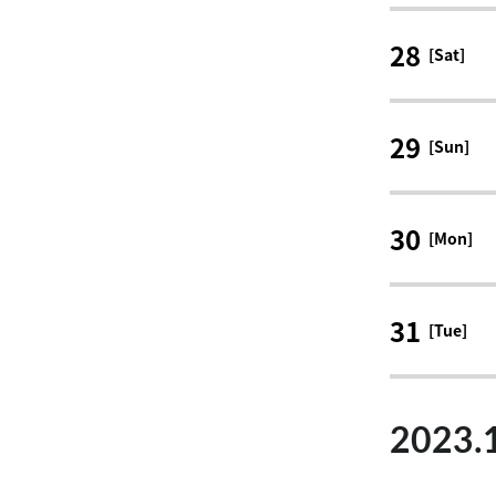
28
[Sat]
29
[Sun]
30
[Mon]
31
[Tue]
2023.