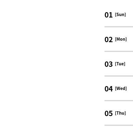
01
[Sun]
02
[Mon]
03
[Tue]
04
[Wed]
05
[Thu]