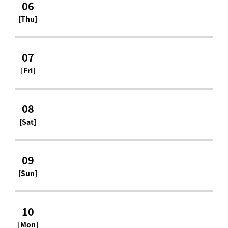
06
[Thu]
07
[Fri]
08
[Sat]
09
[Sun]
10
[Mon]