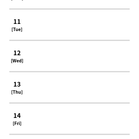
11
[Tue]
12
[Wed]
13
[Thu]
14
[Fri]