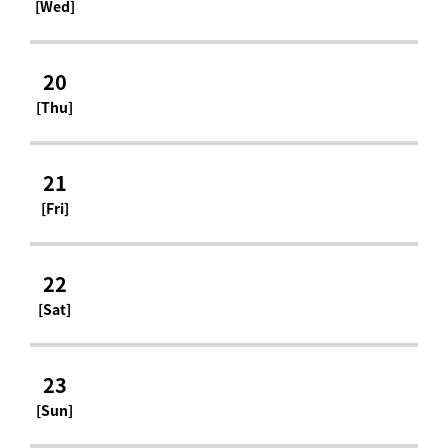
[Wed]
20
[Thu]
21
[Fri]
22
[Sat]
23
[Sun]