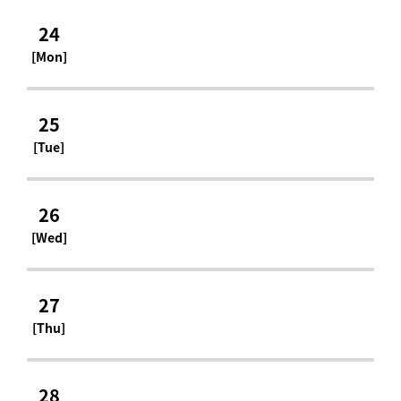
24
[Mon]
25
[Tue]
26
[Wed]
27
[Thu]
28