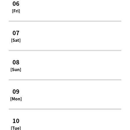
06
[Fri]
07
[Sat]
08
[Sun]
09
[Mon]
10
[Tue]