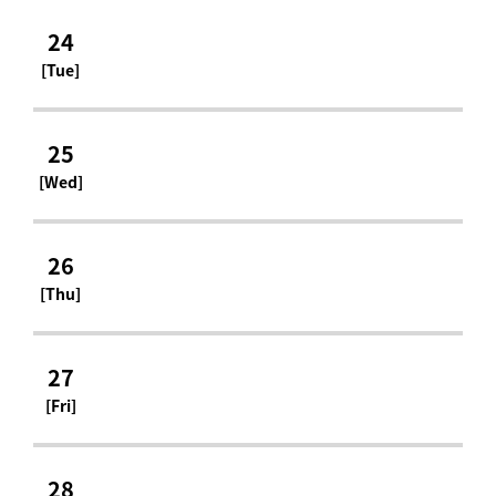
24
[Tue]
25
[Wed]
26
[Thu]
27
[Fri]
28