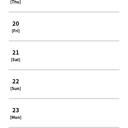
[Thu]
20
[Fri]
21
[Sat]
22
[Sun]
23
[Mon]