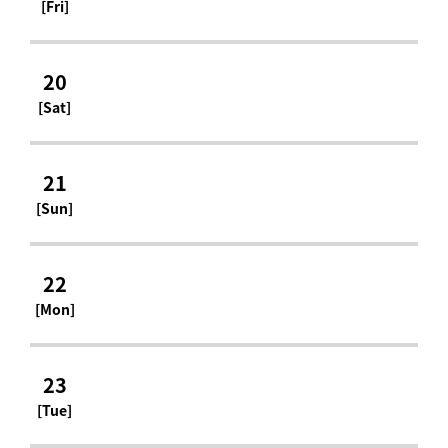
[Fri]
20
[Sat]
21
[Sun]
22
[Mon]
23
[Tue]