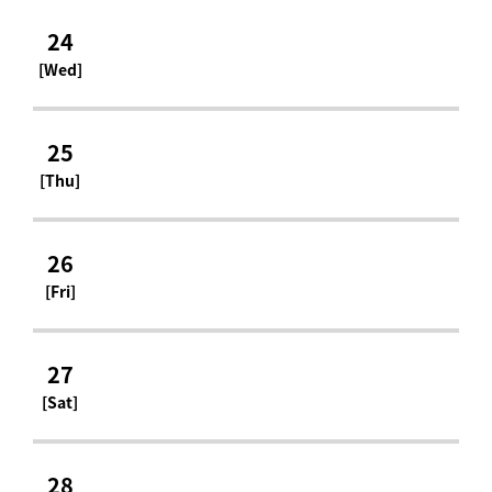
24
[Wed]
25
[Thu]
26
[Fri]
27
[Sat]
28