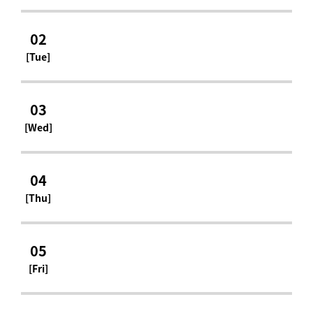
02
[Tue]
03
[Wed]
04
[Thu]
05
[Fri]