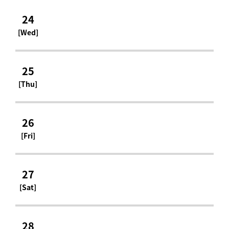
24
[Wed]
25
[Thu]
26
[Fri]
27
[Sat]
28