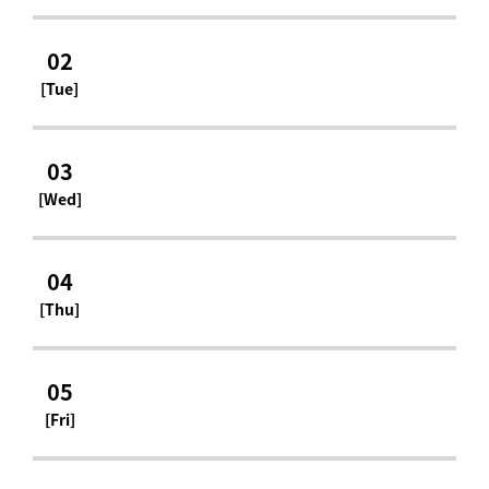
02
[Tue]
03
[Wed]
04
[Thu]
05
[Fri]