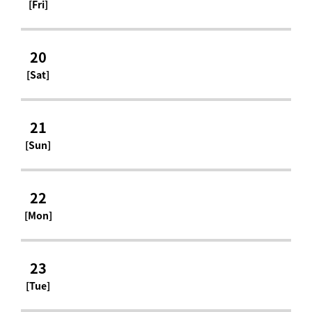
[Fri]
20
[Sat]
21
[Sun]
22
[Mon]
23
[Tue]