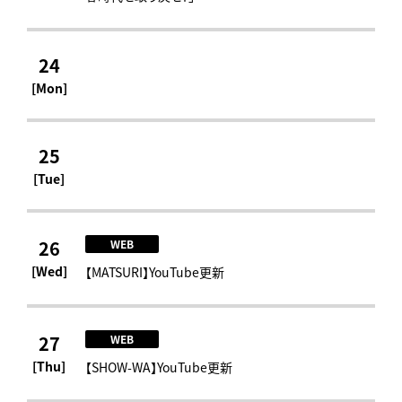
24
[Mon]
25
[Tue]
26
WEB
[Wed]
【MATSURI】YouTube更新
27
WEB
[Thu]
【SHOW-WA】YouTube更新