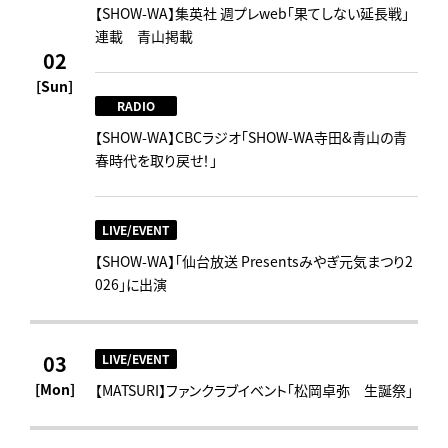
【SHOW-WA】集英社 週プレweb｢果てしない延長戦｣
連載 青山掲載
02
[Sun]
RADIO
【SHOW-WA】CBCラジオ｢SHOW-WA寺田&青山の青
春時代を取り戻せ！｣
LIVE/EVENT
【SHOW-WA】「仙台放送 Presentsみやぎ元気まつり2
026」に出演
03
LIVE/EVENT
[Mon]
【MATSURI】ファンクラブイベント「松岡卓弥 生誕祭」