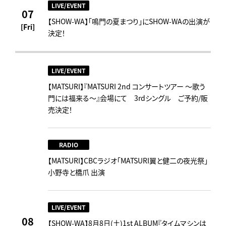
LIVE/EVENT
07
【SHOW-WA】「鳴門の夏まつり」にSHOW-WAの出演が
[Fri]
決定！
LIVE/EVENT
【MATSURI】『MATSURI 2nd コンサートツアー ～歌う
門には福来る～』会場にて 3rdシングル ご予約/販
売決定！
RADIO
【MATSURI】CBCラジオ「MATSURI翼と健二の夜光祭」
小野寺と橋爪 出演
LIVE/EVENT
08
【SHOW-WA】8月8日(土)1st ALBUM『タイムマシンは