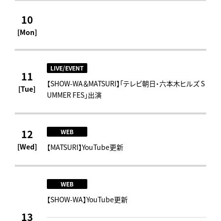
10
[Mon]
LIVE/EVENT
11
【SHOW-WA＆MATSURI】「テレビ朝日・六本木ヒルズ S
[Tue]
UMMER FES」出演
12
WEB
[Wed]
【MATSURI】YouTube更新
WEB
【SHOW-WA】YouTube更新
13