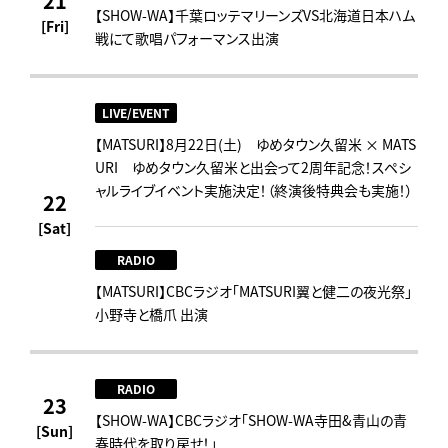
21
【SHOW-WA】千葉ロッテマリーンズVS北海道日本ハム
[Fri]
戦にて歌唱パフォーマンス出演
LIVE/EVENT
【MATSURI】8月22日(土) ゆめタウン久留米 × MATS
URI ゆめタウン久留米と出会って2周年記念！スペシ
ャルライブイベント実施決定！（終演後特典会も実施！）
22
[Sat]
RADIO
【MATSURI】CBCラジオ「MATSURI翼と健二の夜光祭」
小野寺と橋爪 出演
RADIO
23
【SHOW-WA】CBCラジオ｢SHOW-WA寺田&青山の青
[Sun]
春時代を取り戻せ！｣