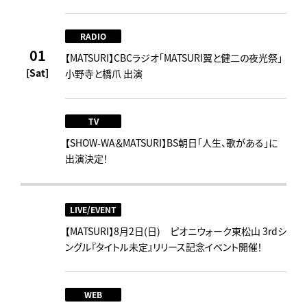
RADIO
01
【MATSURI】CBCラジオ「MATSURI翼と健二の夜光祭」
[Sat]
小野寺と橋爪 出演
TV
【SHOW-WA＆MATSURI】BS朝日「人生、歌がある」に
出演決定！
LIVE/EVENT
【MATSURI】8月2日(日) ピオニウォーク東松山 3rdシ
ングル『タイトル未定』リリース記念イベント開催！
WEB