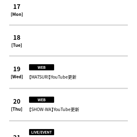
17
[Mon]
18
[Tue]
19
WEB
[Wed]
【MATSURI】YouTube更新
20
WEB
[Thu]
【SHOW-WA】YouTube更新
LIVE/EVENT