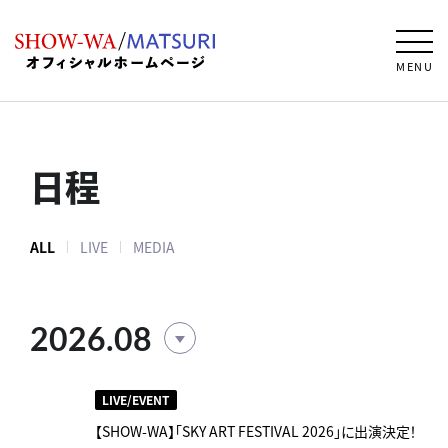
MENU
日程
ALL
LIVE
MEDIA
2026.08
LIVE/EVENT
【SHOW-WA】「SKY ART FESTIVAL 2026」に出演決定！