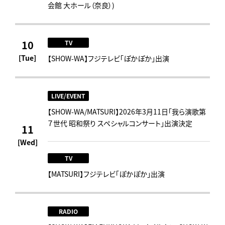
会館 大ホール（奈良）)
10
TV
[Tue]
【SHOW-WA】フジテレビ「ぽかぽか」出演
LIVE/EVENT
【SHOW-WA/MATSURI】2026年3月11日「我ら演歌第
７世代 昭和祭り スペシャルコンサート」出演決定
11
[Wed]
TV
【MATSURI】フジテレビ「ぽかぽか」出演
RADIO