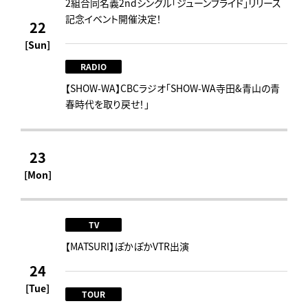
2組合同名義2ndシングル「ジューンブライド」リリース
記念イベント開催決定！
22
[Sun]
RADIO
【SHOW-WA】CBCラジオ｢SHOW-WA寺田&青山の青
春時代を取り戻せ！｣
23
[Mon]
TV
【MATSURI】ぽかぽかVTR出演
24
[Tue]
TOUR