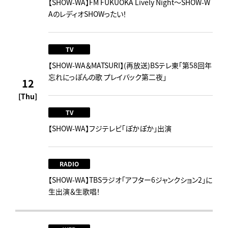
【SHOW-WA】FM FUKUOKA Lively Night～SHOW-W
AのレディオSHOWったい！
TV
【SHOW-WA＆MATSURI】(再放送)BSテレ東「第58回年
忘れにっぽんの歌 プレイバック第二夜」
12
[Thu]
TV
【SHOW-WA】フジテレビ「ぽかぽか」出演
RADIO
【SHOW-WA】TBSラジオ「アフター6ジャンクション2」に
生出演＆生歌唱！