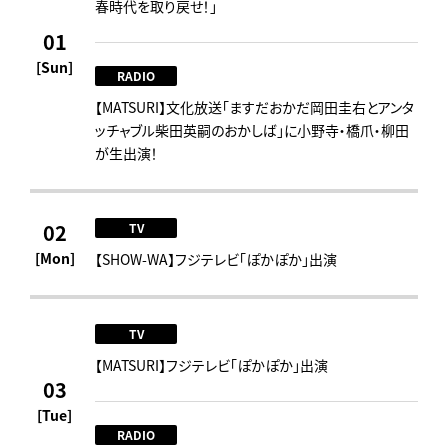
春時代を取り戻せ！｣
01
[Sun]
RADIO
【MATSURI】文化放送「ますだおかだ岡田圭右とアンタ
ッチャブル柴田英嗣のおかしば」に小野寺・橋爪・柳田
が生出演！
02
TV
[Mon]
【SHOW-WA】フジテレビ「ぽかぽか」出演
TV
【MATSURI】フジテレビ「ぽかぽか」出演
03
[Tue]
RADIO