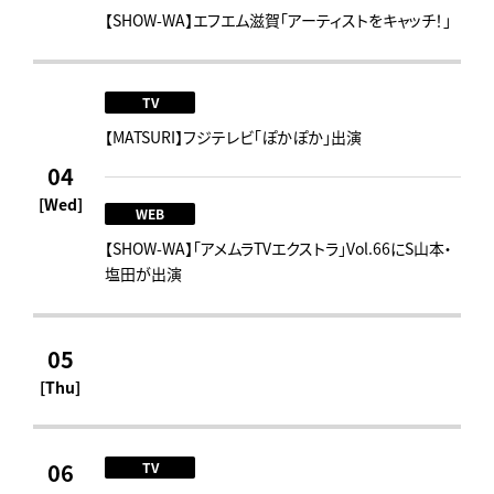
【SHOW-WA】エフエム滋賀「アーティストをキャッチ！」
TV
【MATSURI】フジテレビ「ぽかぽか」出演
04
[Wed]
WEB
【SHOW-WA】「アメムラTVエクストラ」Vol.66にS山本・
塩田が出演
05
[Thu]
06
TV