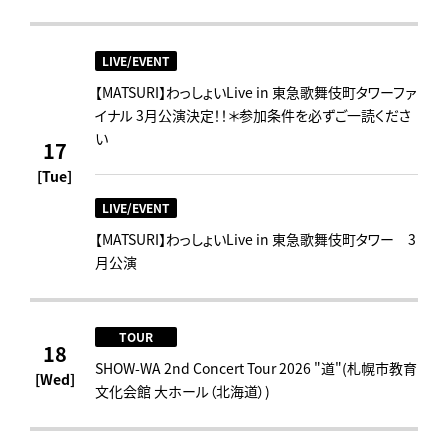
LIVE/EVENT
【MATSURI】わっしょいLive in 東急歌舞伎町タワーファ
イナル 3月公演決定！！＊参加条件を必ずご一読くださ
い
17
[Tue]
LIVE/EVENT
【MATSURI】わっしょいLive in 東急歌舞伎町タワー 3
月公演
TOUR
18
SHOW-WA 2nd Concert Tour 2026 "道"(札幌市教育
[Wed]
文化会館 大ホール（北海道）)