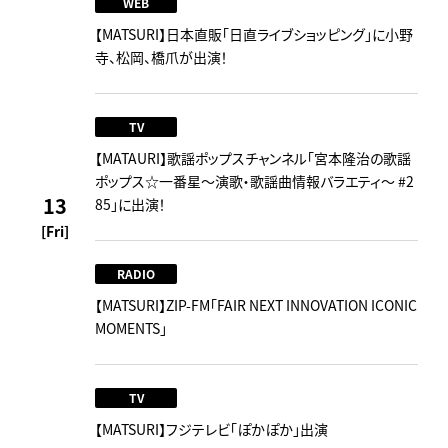
WEB
【MATSURI】日本直販「日直ライブショッピング」に小野
寺、松岡、橋爪が出演！
TV
【MATAURI】歌謡ポップスチャンネル「宮本隆治の歌謡
ポップス☆一番星～演歌・歌謡曲情報バラエティ～ #2
13
85」に出演！
[Fri]
RADIO
【MATSURI】ZIP-FM「FAIR NEXT INNOVATION ICONIC
MOMENTS」
TV
【MATSURI】フジテレビ「ぽかぽか」出演