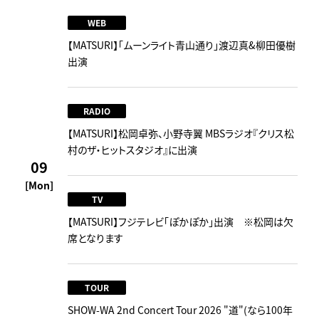
WEB
【MATSURI】「ムーンライト青山通り」渡辺真&柳田優樹
出演
RADIO
【MATSURI】松岡卓弥、小野寺翼 MBSラジオ『クリス松
村のザ・ヒットスタジオ』に出演
09
[Mon]
TV
【MATSURI】フジテレビ「ぽかぽか」出演 ※松岡は欠
席となります
TOUR
SHOW-WA 2nd Concert Tour 2026 "道"(なら100年