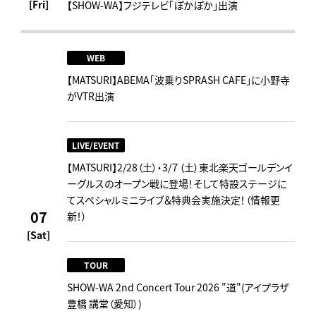
[Fri]
【SHOW-WA】フジテレビ「ぽかぽか」出演
WEB
【MATSURI】ABEMA「波乗りSPRASH CAFE」に小野寺
がVTR出演
LIVE/EVENT
【MATSURI】2/28（土）・3/７（土）東北楽天ゴールデンイ
ーグルスのオープン戦に登場！そして特設ステージに
てスペシャルミニライブ＆特典会実施決定！（情報更
07
新！）
[Sat]
TOUR
SHOW-WA 2nd Concert Tour 2026 "道"(アイプラザ
豊橋 講堂（愛知）)