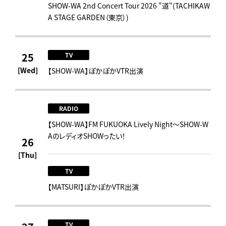
SHOW-WA 2nd Concert Tour 2026 "道"(TACHIKAW
A STAGE GARDEN（東京）)
25
TV
[Wed]
【SHOW-WA】ぽかぽかVTR出演
RADIO
【SHOW-WA】FM FUKUOKA Lively Night～SHOW-W
AのレディオSHOWったい！
26
[Thu]
TV
【MATSURI】ぽかぽかVTR出演
TV