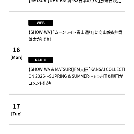
【MATSURI】NHK-BS「新・BS日本のうた」放送日決定！
WEB
【SHOW-WA】「ムーンライト青山通り」に向山毅&井筒
雄太が出演！
16
[Mon]
RADIO
【SHOW-WA & MATSURI】FM大阪「KANSAI COLLECTI
ON 2026～SUPRING & SUMMER～」に寺田＆柳田が
コメント出演
17
[Tue]