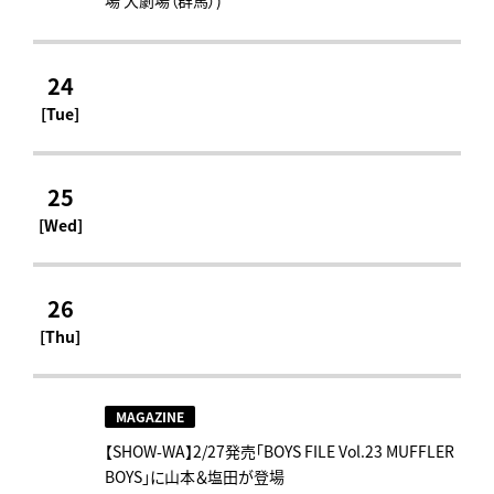
24
[Tue]
25
[Wed]
26
[Thu]
MAGAZINE
【SHOW-WA】2/27発売「BOYS FILE Vol.23 MUFFLER
BOYS」に山本＆塩田が登場