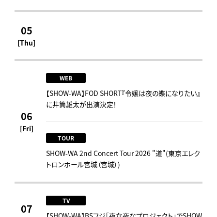
05
[Thu]
WEB
【SHOW-WA】FOD SHORT『令嬢は夜の蝶になりたい』
に井筒雄太が出演決定！
06
[Fri]
TOUR
SHOW-WA 2nd Concert Tour 2026 "道"(東京エレク
トロンホール宮城（宮城）)
TV
07
【SHOW-WA】BSフジ「夜な夜なプロジェクト」でSHOW