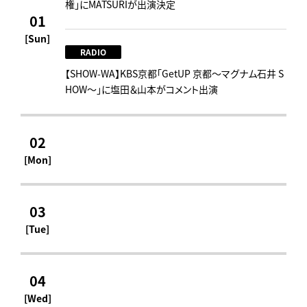
権」にMATSURIが出演決定
01
[Sun]
RADIO
【SHOW-WA】KBS京都「GetUP 京都～マグナム石井 S
HOW～」に塩田＆山本がコメント出演
02
[Mon]
03
[Tue]
04
[Wed]