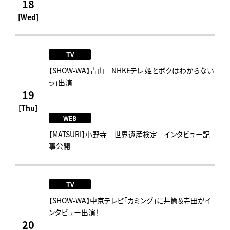
18
[Wed]
TV
【SHOW-WA】青山 NHKEテレ 姫とボクはわからない
っ」出演
19
[Thu]
WEB
【MATSURI】小野寺 世界遺産検定 インタビュー記
事公開
TV
【SHOW-WA】中京テレビ「カミング」に井筒＆寺田がイ
ンタビュー出演！
20