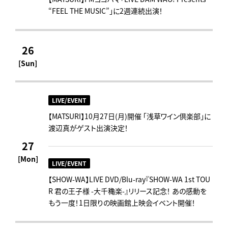
“FEEL THE MUSIC”」に2週連続出演！
26
[Sun]
LIVE/EVENT
【MATSURI】10月27日(月)開催 「浅草ワイン倶楽部」に
渡辺真がゲスト出演決定！
27
[Mon]
LIVE/EVENT
【SHOW-WA】LIVE DVD/Blu-ray『SHOW-WA 1st TOU
R 君の王子様 -大千穐楽-』リリース記念！ あの感動を
もう一度！1日限りの映画館上映会イベント開催！