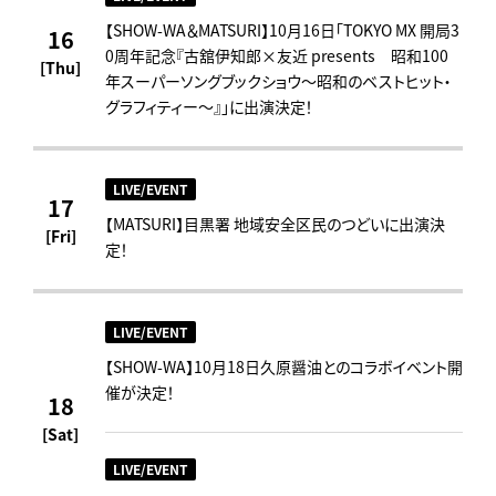
【SHOW-WA＆MATSURI】10月16日「TOKYO MX 開局3
16
0周年記念『古舘伊知郎×友近 presents 昭和100
[Thu]
年スーパーソングブックショウ～昭和のベストヒット・
グラフィティー～』」に出演決定！
LIVE/EVENT
17
【MATSURI】目黒署 地域安全区民のつどいに出演決
[Fri]
定！
LIVE/EVENT
【SHOW-WA】10月18日久原醤油とのコラボイベント開
催が決定！
18
[Sat]
LIVE/EVENT