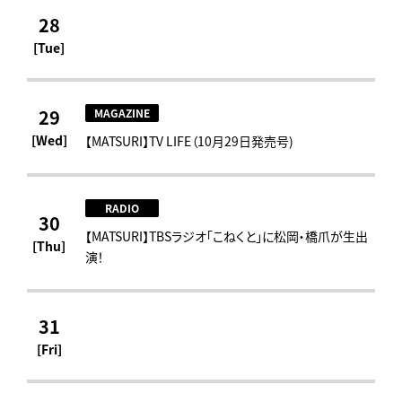
28
[Tue]
29
MAGAZINE
[Wed]
【MATSURI】TV LIFE（10月29日発売号)
RADIO
30
【MATSURI】TBSラジオ「こねくと」に松岡・橋爪が生出
[Thu]
演！
31
[Fri]