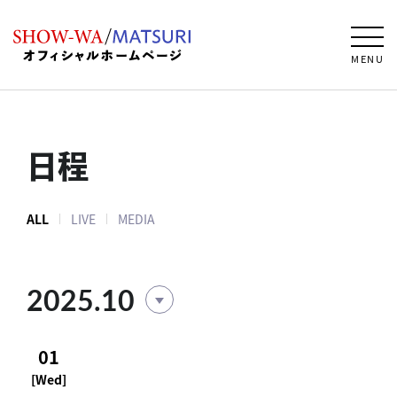
MENU
日程
ALL
LIVE
MEDIA
2025.10
01
[Wed]