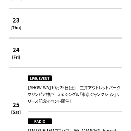
23
[Thu]
24
[Fri]
LIVE/EVENT
【SHOW-WA】10月25日(土) 三井アウトレットパーク
マリンピア神戸 3rdシングル『東京ジャンクション』リ
リース記念イベント開催！
25
[Sat]
RADIO
【MATSURI】FMヨコハマ「LIVE DAM WAO! Presents