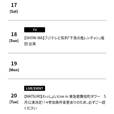
17
[Sat]
TV
18
【SHOW-WA】フジテレビ系列｢千鳥の鬼レンチャン｣塩
[Sun]
田 出演
19
[Mon]
LIVE/EVENT
20
【MATSURI】わっしょいLive in 東急歌舞伎町タワー 5
[Tue]
月公演決定！！＊参加条件変更ありのため、必ずご一読
ください