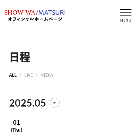
MENU
日程
ALL
LIVE
MEDIA
2025.05
01
[Thu]