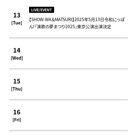
LIVE/EVENT
13
【SHOW-WA＆MATSURI】2025年5月13日令和にっぽ
[Tue]
ん!『演歌の夢まつり2025』東京公演出演決定
14
[Wed]
15
[Thu]
16
[Fri]