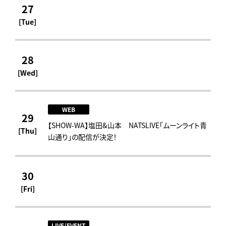
27
[Tue]
28
[Wed]
WEB
29
【SHOW-WA】塩田&山本 NATSLIVE「ムーンライト青
[Thu]
山通り」の配信が決定！
30
[Fri]
LIVE/EVENT