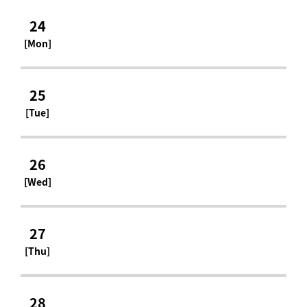
24
[Mon]
25
[Tue]
26
[Wed]
27
[Thu]
28