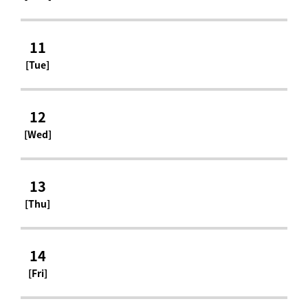
11
[Tue]
12
[Wed]
13
[Thu]
14
[Fri]