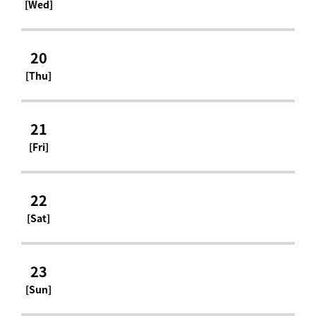
[Wed]
20
[Thu]
21
[Fri]
22
[Sat]
23
[Sun]