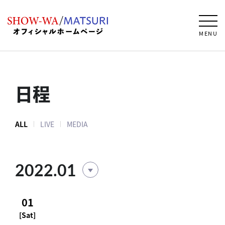
MENU
日程
ALL
LIVE
MEDIA
2022.01
01
[Sat]