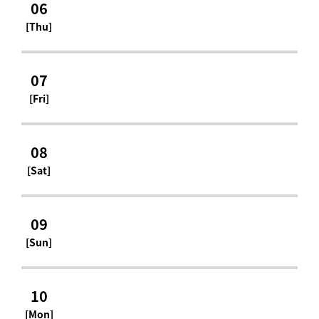
06
[Thu]
07
[Fri]
08
[Sat]
09
[Sun]
10
[Mon]