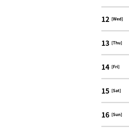
12
[Wed]
13
[Thu]
14
[Fri]
15
[Sat]
16
[Sun]