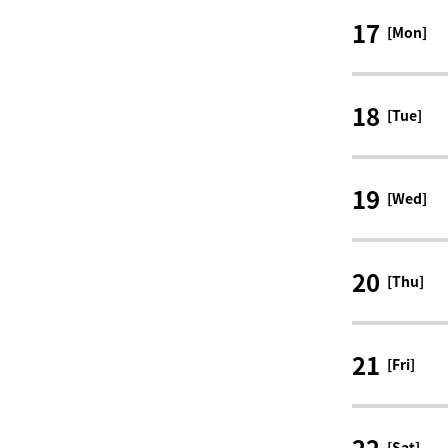
17
[Mon]
18
[Tue]
19
[Wed]
20
[Thu]
21
[Fri]
22
[Sat]