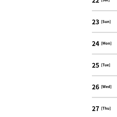
23
[Sun]
24
[Mon]
25
[Tue]
26
[Wed]
27
[Thu]