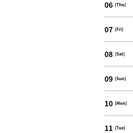
06
[Thu]
07
[Fri]
08
[Sat]
09
[Sun]
10
[Mon]
11
[Tue]