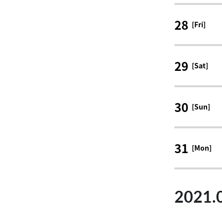
28
[Fri]
29
[Sat]
30
[Sun]
31
[Mon]
2021.