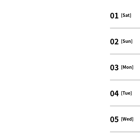
01
[Sat]
02
[Sun]
03
[Mon]
04
[Tue]
05
[Wed]