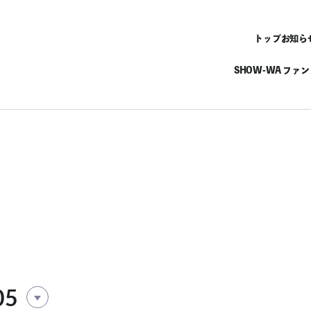
トップ
お知ら
SHOW-WA ファ
05