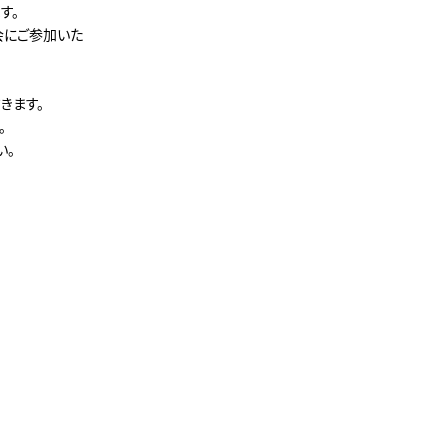
す。
会にご参加いた
きます。
。
い。