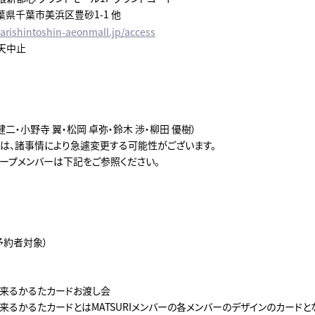
 千葉県千葉市美浜区豊砂1-1 他
arishintoshin-aeonmall.jp/access
天中止
 健二・小野寺 翼・松岡 卓弥・鈴木 渉・柳田 優樹）
は、諸事情により急遽変更する可能性がございます。
ープメンバーは下記をご参照ください。
予約者対象）
会
来るかるたカードお渡し会
来るかるたカードとはMATSURIメンバーの各メンバーのデザインのカードと