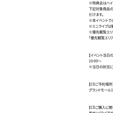
※特典会はハイ
下記対象商品の
だけます。
※本イベントで
※ミニライブは
※優先観覧エリ
「優先観覧エリ
【イベント当日
10:00～
※当日の状況に
【CDご予約場所
グランドモール
【CDご購入に関
事前にCDご予