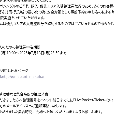
 3rdシングルのご予約・購入・優先エリア入場整理券取得のため、多くのお客
寒さ対策、列形成の最小化の為、安全対策として事前予約お申し込みによる
限実施をさせていただきます。
テムは優先エリアの入場整理券を確約するものではございませんのであらかじ
・購入のための整理券申込期間
(月)19:00～2026年7月13日(月)23:59まで
理券お申し込みページ
ocket.jp/e/matsuri_makuhari
購入整理番号と集合時間の抽選発表
きました方へ整理番号をイベント前日までにに「LivePocket-Ticket-（ラ
方のメールアドレスへご通知連絡いたします。
ただきました集合時間に会場へお越しくださいますようお願いします。