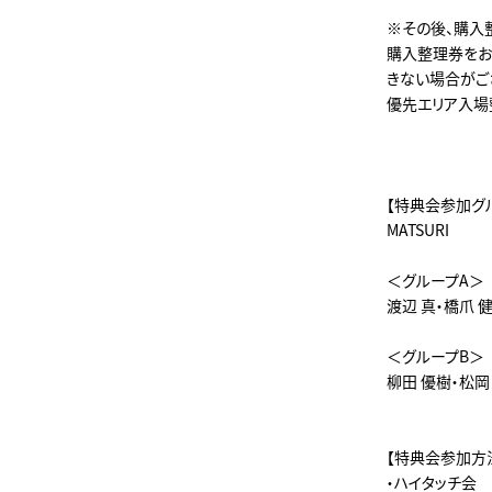
※その後、購入
購入整理券をお
きない場合がご
優先エリア入場
【特典会参加グ
MATSURI
＜グループA＞
渡辺 真・橋爪 
＜グループB＞
柳田 優樹・松岡
【特典会参加方
・ハイタッチ会