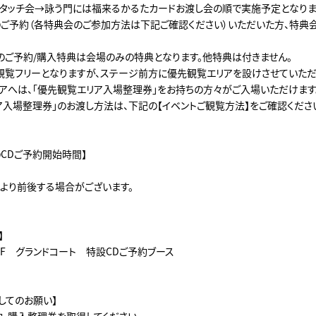
タッチ会→詠う門には福来るかるたカードお渡し会の順で実施予定となりま
ご予約（各特典会のご参加方法は下記ご確認ください）いただいた方、特典
のご予約/購入特典は会場のみの特典となります。他特典は付きません。
観覧フリーとなりますが、ステージ前方に優先観覧エリアを設けさせていただ
アへは、「優先観覧エリア入場整理券」をお持ちの方々がご入場いただけます
ア入場整理券」のお渡し方法は、下記の【イベントご観覧方法】をご確認くださ
のCDご予約開始時間】
より前後する場合がございます。
】
1F グランドコート 特設CDご予約ブース
してのお願い】
約・購入整理券を取得してください。