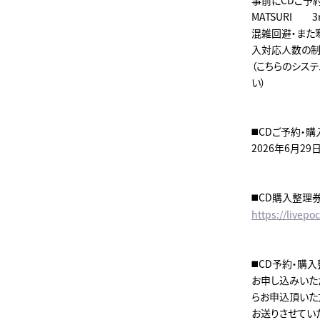
MATSURI
混雑回避・また
入対応人数の制
（こちらのシス
い）
◼️CDご予約
2026年6月29日
◼️CD購入整
https://livep
◼️CD予約・
お申し込みいただ
らお申込頂いた
お送りさせてい