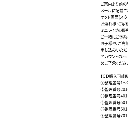
ご案内より前の
メールに記載さ
ケット画面(スク
お連れ様・ご家
ミニライブの優
ご一緒にご予約
お子様や、ご高
申し込みいただ
アカウントの不
めご了承くださ
【ＣＤ購入可能
①整理番号1～200 
②整理番号201～4
③整理番号401～
④整理番号501～
⑤整理番号601～
⑥整理番号701～