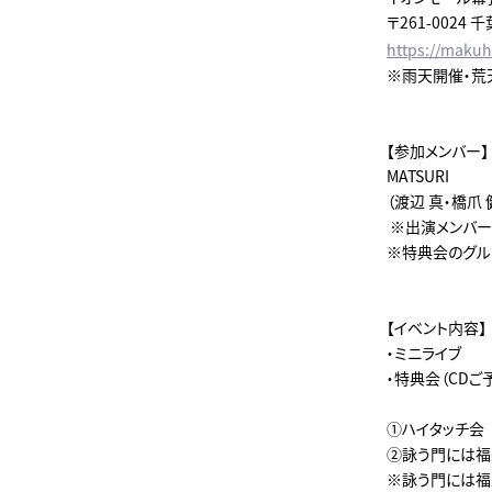
〒261-0024
https://makuh
※雨天開催・荒
【参加メンバー】
MATSURI
（渡辺 真・橋爪
※出演メンバー
※特典会のグル
【イベント内容】
・ミニライブ
・特典会（CDご
①ハイタッチ
②詠う門には福
※詠う門には福