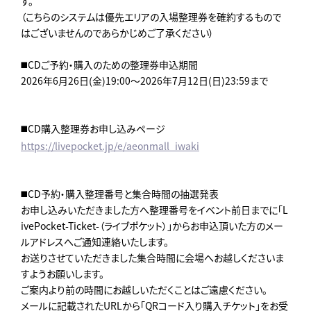
す。
（こちらのシステムは優先エリアの入場整理券を確約するもので
はございませんのであらかじめご了承ください）
◼️CDご予約・購入のための整理券申込期間
2026年6月26日(金)19:00～2026年7月12日(日)23:59まで
◼️CD購入整理券お申し込みページ
https://livepocket.jp/e/aeonmall_iwaki
◼️CD予約・購入整理番号と集合時間の抽選発表
お申し込みいただきました方へ整理番号をイベント前日までに「L
ivePocket-Ticket-（ライブポケット）」からお申込頂いた方のメー
ルアドレスへご通知連絡いたします。
お送りさせていただきました集合時間に会場へお越しくださいま
すようお願いします。
ご案内より前の時間にお越しいただくことはご遠慮ください。
メールに記載されたURLから「QRコード入り購入チケット」をお受