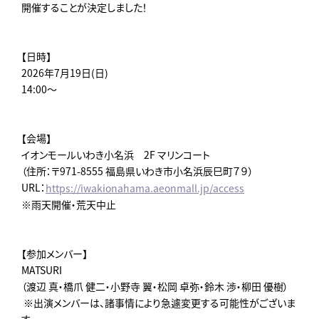
開催することが決定しました！
【日時】
2026年7月19日(日)
14:00～
【会場】
イオンモールいわき小名浜 2F マリンコート
（住所：〒971-8555 福島県いわき市小名浜辰巳町７９）
URL：
https://iwakionahama.aeonmall.jp/access
※雨天開催・荒天中止
【参加メンバー】
MATSURI
（渡辺 真・橋爪 健二・小野寺 翼・松岡 卓弥・鈴木 渉・柳田 優樹）
※出演メンバーは、諸事情により急遽変更する可能性がございま