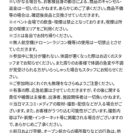
※いかなる場合も、お客様自身の都合による、商品のキャンセル・
返金は一切いたしかねます。あらかじめご了承ください。商品不備
等の場合は、確認後良品と交換させていただきます。
※イベント会場での飲食・喫煙は禁止となっております。喫煙は所
定の喫煙エリアをご利用ください。
※ゴミは各自でお持ち帰りください。
※無人航空機(ドローン・ラジコン機等)の使用は一切禁止とさせ
ていただきます。
※参加中に気分が優れない、体調が悪くなった際はお近くのスタ
ッフまでお知らせください。また周りのお客様で体調の急変や不調
が見受けられる方がいらっしゃった場合もスタッフにお知らせくだ
さい。
※ご参加時はくれぐれも無理をなさらぬようご注意ください。
※有事の際、応急処置はさせていただきますが、その後に関する
責任や補償は主催者、出演者、施設関係者は一切負いかねます。
※当日マスコミ・メディアの取材・撮影・配信などが入る場合がご
ざいます。また、お客様がうつり込む可能性がございます。撮影内
容はTV・新聞・インターネット等に掲載される場合がございますの
で、あらかじめご了承ください。
※前日および早朝、オープン前からの場所取りなどの行為は、他