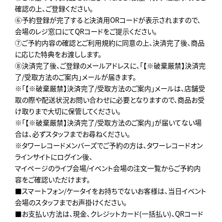
確認の上、ご登録ください。
⑥予約登録が完了すると決済用ORコードが表示されますので、
会場のレジ窓口にてQRコードをご提示ください。
⑦ご予約内容の確認とご利用規約に同意の上、決済完了後、商品
に応じた特典をお渡しします。
⑧決済完了後、ご登録のメールアドレスに、「【※破棄厳禁】決済完
了/受取方法のご案内」メールが届きます。
※「【※破棄厳禁】決済完了/受取方法のご案内」メールは、店舗受
取の際や配送状況お問い合わせに必要となりますので、商品お受
け取りまで大切に保管してください。
※「【※破棄厳禁】決済完了/受取方法のご案内」が届いてない場
合は、必ずスタッフまでお尋ねください。
※タワーレコードメンバーズでご予約の方は、タワーレコードオン
ラインサイトにログイン後、
マイページのライブ会場/イベント会場の注文一覧からご予約内
容をご確認いただけます。
■スマートフォン/ケータイをお持ちでないお客様は、当日イベント
会場のスタッフまでお声掛けください。
■お支払い方法は、現金、クレジットカード(一括払い)、QRコード