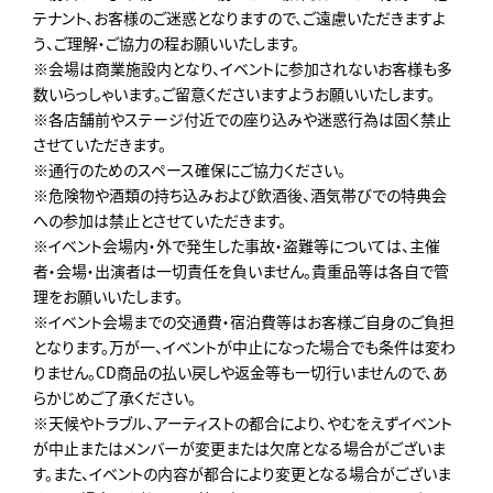
テナント、お客様のご迷惑となりますので、ご遠慮いただきますよ
う、ご理解・ご協力の程お願いいたします。
※会場は商業施設内となり、イベントに参加されないお客様も多
数いらっしゃいます。ご留意くださいますようお願いいたします。
※各店舗前やステージ付近での座り込みや迷惑行為は固く禁止
させていただきます。
※通行のためのスペース確保にご協力ください。
※危険物や酒類の持ち込みおよび飲酒後、酒気帯びでの特典会
への参加は禁止とさせていただきます。
※イベント会場内・外で発生した事故・盗難等については、主催
者・会場・出演者は一切責任を負いません。貴重品等は各自で管
理をお願いいたします。
※イベント会場までの交通費・宿泊費等はお客様ご自身のご負担
となります。万が一、イベントが中止になった場合でも条件は変わ
りません。CD商品の払い戻しや返金等も一切行いませんので、あ
らかじめご了承ください。
※天候やトラブル、アーティストの都合により、やむをえずイベント
が中止またはメンバーが変更または欠席となる場合がございま
す。また、イベントの内容が都合により変更となる場合がございま