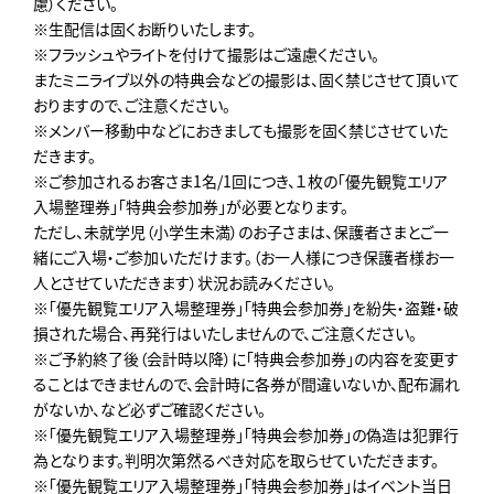
慮）ください。
※生配信は固くお断りいたします。
※フラッシュやライトを付けて撮影はご遠慮ください。
またミニライブ以外の特典会などの撮影は、固く禁じさせて頂いて
おりますので、ご注意ください。
※メンバー移動中などにおきましても撮影を固く禁じさせていた
だきます。
※ご参加されるお客さま1名/1回につき、１枚の「優先観覧エリア
入場整理券」「特典会参加券」が必要となります。
ただし、未就学児（小学生未満）のお子さまは、保護者さまとご一
緒にご入場・ご参加いただけます。（お一人様につき保護者様お一
人とさせていただきます）状況お読みください。
※「優先観覧エリア入場整理券」「特典会参加券」を紛失・盗難・破
損された場合、再発行はいたしませんので、ご注意ください。
※ご予約終了後（会計時以降）に「特典会参加券」の内容を変更す
ることはできませんので、会計時に各券が間違いないか、配布漏れ
がないか、など必ずご確認ください。
※「優先観覧エリア入場整理券」「特典会参加券」の偽造は犯罪行
為となります。判明次第然るべき対応を取らせていただきます。
※「優先観覧エリア入場整理券」「特典会参加券」はイベント当日