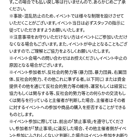
す。この場合でも払い戻し等は行いませんので、あらかじめご了承
ください。
※事故・混乱防止のため、イベントでは様々な制限を設けさせて
いただくことがございます。イベント当日は必ずスタッフの指示に
従っていただきますようお願いいたします。
※注意事項をお守りいただけない方はイベントにご参加いただけ
なくなる場合もございます。また、イベントが中止となることもござ
いますので、ご理解とご協力をよろしくお願いいたします。
※イベント会場への問い合わせはお控えください。イベント中止の
原因となる場合がございます。
※イベント参加者が、反社会的勢力等（暴力団、暴力団員、右翼団
体、反社会的勢力、その他これに準ずる者。以下同じ）または資金
提供その他を通じて反社会的勢力等の維持、運営もしくは経営に
協力もしくは関与する等、反社会的勢力等との何らかの交流もし
くは関与を行っていると主催者が判断した場合、主催者はその者
に対するイベントへの参加や商品の購入を拒否することができる
ものとします。
※イベント参加に際しては、前出の「禁止事項」を遵守してくださ
い。参加者が「禁止事項」に違反した場合、その他主催者側がイベ
ント参加にふさわしくないと判断した場合はイベント参加をお断り