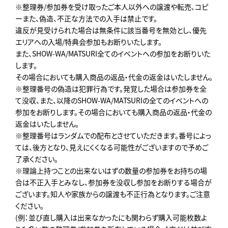
※整理券/参加券を受け取ったご本人以外への譲渡や転売､コピ
ーまた、偽造、不正な方法での入手は禁止です。
違反が見受けられた場合は無条件に該当番号を無効とし、優先
エリアへの入場/特典会参加もお断りいたします。
また、SHOW-WA/MATSURI全てのイベントへの参加をお断りいた
します。
その場合においても購入商品の返品・代金の返金はいたしません。
※整理番号の偽造は犯罪行為です。発覚した場合は参加券を全
て没収、また、以降のSHOW-WA/MATSURIの全てのイベントへの
参加をお断りします。その場合においても購入商品の返品・代金の
返金はいたしません。
※整理番号はランダムでの配布とさせていただきます。番号によっ
ては、後方となり、見えにくくなる可能性がございますので予めご
了承ください。
※理論上持つことの出来ないはずの数量の参加券をお持ちの場
合は不正入手とみなし、参加券を没収し参加をお断りする場合が
ございます。知人や家族からの譲渡も不正行為となります。ご注意
ください。
(例：並び直し購入は出来なかったにも関わらず購入可能枚数よ