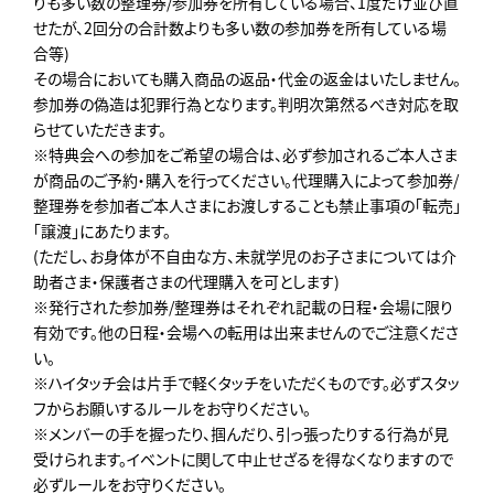
りも多い数の整理券/参加券を所有している場合、1度だけ並び直
せたが、2回分の合計数よりも多い数の参加券を所有している場
合等)
その場合においても購入商品の返品・代金の返金はいたしません。
参加券の偽造は犯罪行為となります。判明次第然るべき対応を取
らせていただきます。
※特典会への参加をご希望の場合は、必ず参加されるご本人さま
が商品のご予約・購入を行ってください。代理購入によって参加券/
整理券を参加者ご本人さまにお渡しすることも禁止事項の「転売」
「譲渡」にあたります。
(ただし、お身体が不自由な方、未就学児のお子さまについては介
助者さま・保護者さまの代理購入を可とします)
※発行された参加券/整理券はそれぞれ記載の日程・会場に限り
有効です。他の日程・会場への転用は出来ませんのでご注意くださ
い。
※ハイタッチ会は片手で軽くタッチをいただくものです。必ずスタッ
フからお願いするルールをお守りください。
※メンバーの手を握ったり、掴んだり、引っ張ったりする行為が見
受けられます。イベントに関して中止せざるを得なくなりますので
必ずルールをお守りください。