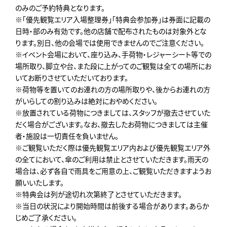
のみのご予約特典となります。
※「優先観覧エリア入場整理券」「特典会参加券」は券面に記載の
日時・部のみ有効です。他の店舗で配布されたものは対象外とな
ります。別日、他の会場では使用できませんのでご注意ください。
※イベント会場において、座り込み、手荷物・レジャーシート等での
場所取り、脚立や台、また段に上がってのご観覧は全ての場所にお
いてお断りさせていただいております。
※荷物等を置いてのお連れの方の場所取りや、後からお連れの方
がいらしての割り込みは絶対におやめください。
※放置されている荷物につきましては、スタッフが撤去させていた
だく場合がございます。なお、撤去したお荷物につきましては主催
者・施設は一切責任を負いません。
※ご観覧いただく際は優先観覧エリア内および優先観覧エリア外
の全てにおいて、傘のご利用は禁止とさせていただきます。雨天の
場合は、必ず各自で雨具をご用意の上、ご観覧いただきますようお
願いいたします。
※特典会は列が途切れ次第終了とさせていただきます。
※当日の状況により開始時間は前後する場合があります。あらか
じめご了承ください。