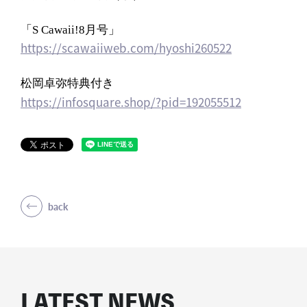
「S Cawaii!8月号」
https://scawaiiweb.com/hyoshi260522
松岡卓弥特典付き
https://infosquare.shop/?pid=192055512
back
LATEST NEWS