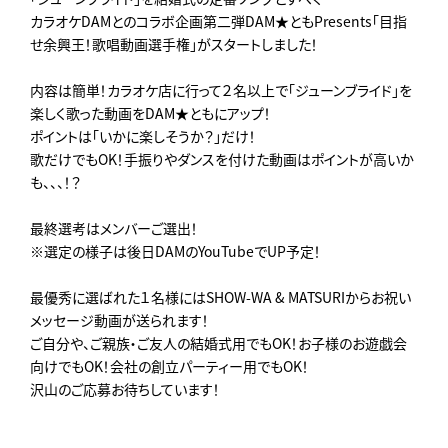
カラオケDAMとのコラボ企画第二弾DAM★ともPresents「目指
せ余興王！歌唱動画選手権」がスタートしました！
内容は簡単！カラオケ店に行って２名以上で「ジューンブライド」を
楽しく歌った動画をDAM★ともにアップ！
ポイントは「いかに楽しそうか？」だけ！
歌だけでもOK！手振りやダンスを付けた動画はポイントが高いか
も、、、！？
最終選考はメンバーご選出！
※選定の様子は後日DAMのYouTubeでUP予定！
最優秀に選ばれた１名様にはSHOW-WA & MATSURIからお祝い
メッセージ動画が送られます！
ご自分や、ご親族・ご友人の結婚式用でもOK！お子様のお遊戯会
向けでもOK！会社の創立パーティー用でもOK！
沢山のご応募お待ちしています！