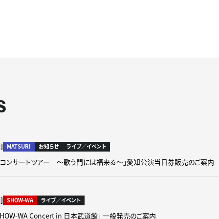
S
]
MATSURI
お知らせ
ライブ／イベント
 2nd コンサートツアー ～歌う門には福来る～」愛知公演当日券販売のご案内
]
SHOW-WA
ライブ／イベント
SHOW-WA Concert in 日本武道館」 一般発売のご案内