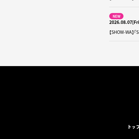
NEW
2026.08.07[Fri
【SHOW-WA】
トッ