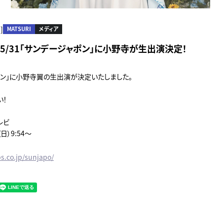
]
MATSURI
メディア
RI】5/31「サンデージャポン」に小野寺が生出演決定！
ポン」に小野寺翼の生出演が決定いたしました。
い！
レビ
日）9:54～
s.co.jp/sunjapo/