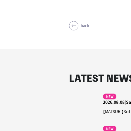
back
LATEST NEW
NEW
2026.08.08[Sa
【MATSURI】3
NEW