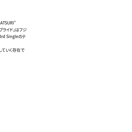
SURI”
ーンブライド」はフジ
 Singleのテ
にしていく存在で