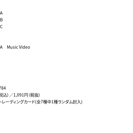
A
B
C
 Music Video
784
（税込）／1,091円（税抜）
トレーディングカード(全7種中1種ランダム封入)