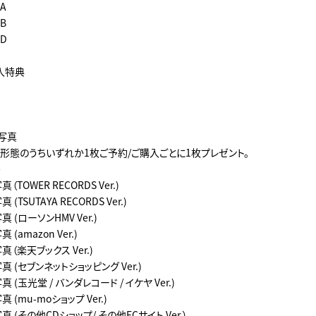
A
B
D
入特典
写真
2形態のうちいずれか1枚ご予約/ご購入ごとに1枚プレゼント。
＞
TOWER RECORDS Ver.)
TSUTAYA RECORDS Ver.)
 (ローソンHMV Ver.)
(amazon Ver.)
（楽天ブックス Ver.)
 (セブンネットショッピング Ver.)
(玉光堂 / バンダレコード / イケヤ Ver.)
(mu-moショップ Ver.)
 (その他CDショップ/ その他ECサイト Ver.）