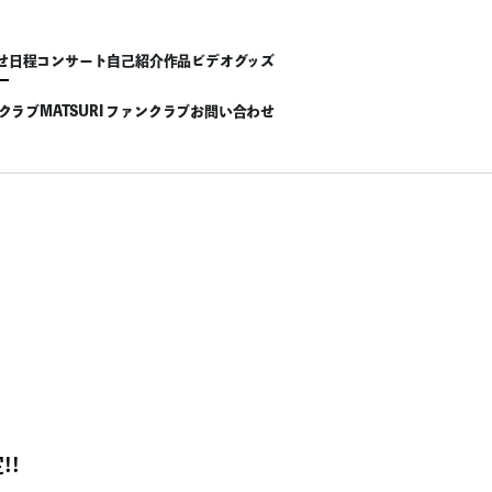
せ
日程
コンサート
自己紹介
作品
ビデオ
グッズ
ンクラブ
MATSURI ファンクラブ
お問い合わせ
!!