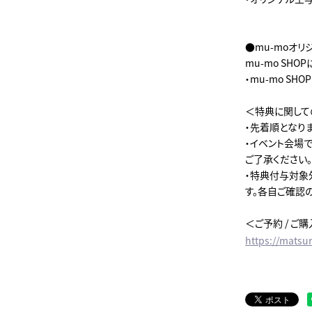
●mu-moオリジ
mu-mo SH
・mu-mo S
＜特典に関して
・先着順となり
・イベント会場
ご了承ください。
・特典付与対象
す。各自ご確認の
＜ご予約 / ご
https://matsur