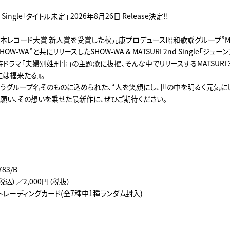
rd Single「タイトル未定」 2026年8月26日 Release決定!!
日本レコード大賞 新人賞を受賞した秋元康プロデュース昭和歌謡グループ”MAT
OW-WA”と共にリリースしたSHOW-WA & MATSURI 2nd Single「ジュ
ドラマ「夫婦別姓刑事」の主題歌に抜擢、そんな中でリリースするMATSURI 3rd
には福来たる』。
”というグループ名そのものに込められた、“人を笑顔にし、世の中を明るく元気
う願い、その想いを乗せた最新作に、ぜひご期待ください。
83/B
（税込）／2,000円（税抜）
トレーディングカード(全7種中1種ランダム封入)