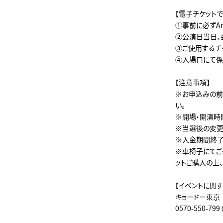
【電子チケット
①事前に必ずAn
②公演日当日、
③ご使用するチ
④入場口にて係
【注意事項】
※お申込みの前
い。
※開場・開演時
※当選後の変更
※入金期間終了
※車椅子にてご
ットご購入の上
【イベントに関
キョードー東京
0570-550-799