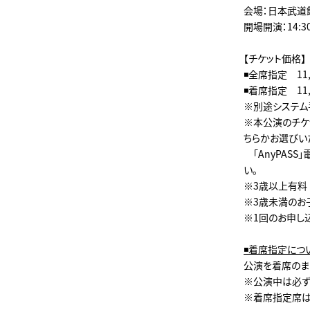
会場：日本武道
開場開演：14:30 
【チケット価格】
◾️全席指定 11
◾️着席指定 11
※別途システム
※本公演のチケッ
ちらかお選びい
「AnyPAS
い。
※3歳以上有料
※3歳未満のお
※1回のお申し
◾
着席指定につ
公演を着席のま
※公演中は必ず
※着席指定席は