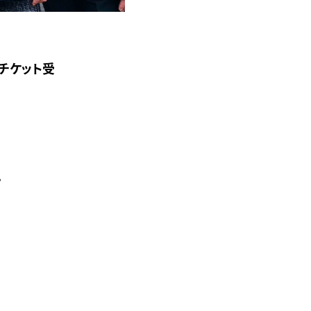
先行チケット受
。