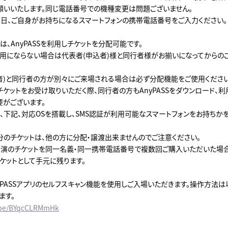
願いいたします。同じ電話番号での機種変更は問題ございません。
日、ご自身がお持ちになるスマートフォンの携帯電話番号をご入力ください。
、AnyPASSを利用しチケットを分配可能です。
用にならない場合は代表者(申込者)様と同行者様がお揃いになってからの
者)と同行者の方が別々にご来場される場合は必ず分配機能をご使用ください
ケットをお受け取りいただく際、同行者の方もAnyPASSをダウンロード、利
要がございます。
、下記、対応OSを搭載し、SMS認証が利用可能なスマートフォンをお持ちか
。
分のチケットは、他の方に分配・譲渡出来ませんのでご注意ください。
演のチケットを同一名義・同一携帯電話番号で複数回ご購入いただいた場合
ケットとして手元に残ります。
yPASSアプリのセルフスキャン機能を使用しご入場いただきます。操作方法
ます。
u.be/BYqcCLRMmHk