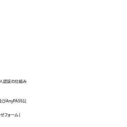
個人認証の仕組み
及びAnyPASS公
せフォーム (