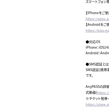
スマートフォン専
【iPhoneをご使
https://apps.
【Androidをご
https://play.
●対応OS
iPhone：iOS1
Android：An
●SMS認証とは
SMS認証(携
です。
AnyPASSの
式動画(
https:
※チケット発券・
https://store.