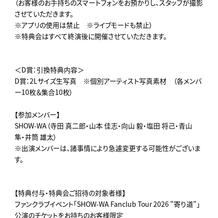
（お客様のお手持ちのスマートフォンをお預かりし、スタッフが撮影
させていただきます。
※アプリの使用は禁止 ※ライブモードも禁止）
※特典会はすべて終演後に開催させていただきます。
＜D賞：引換特典内容＞
D賞：2Lサイズ生写真 ※個別アーティスト写真素材 （各メンバ
ー10枚＆集合10枚）
【参加メンバー】
SHOW-WA（寺田 真二郎・山本 佳志・向山 毅・塩田 将己・青山
隼・井筒 雄太）
※出演メンバーは、諸事情により急遽変更する可能性がございま
す。
【特典付与・特典会ご招待の対象者様】
ファンクラブイベント「SHOW-WA Fanclub Tour 2026 "寄り道"」
公演のチケットをお持ちのお客様限定