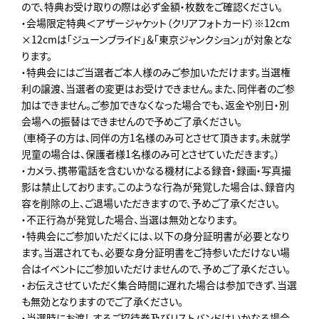
ので、特典お受け取りの際は必ず金額・枚数をご確認ください。
・会場限定特典＜アザージャケット（クリアフォトカード）※12cm
×12cmは「ジューンブライド」＆「東京ジャンクション」が対象とな
ります。
・特典会にはご当選者ご本人様のみご参加いただけます。当選権
利の譲渡、当選者の変更はお受けできません。また、同伴者のご参
加はできません。ご参加できなくなった場合でも、返金や別日・別
会場への振替はできませんので予めご了承ください。
（車椅子の方は、同伴の方1名様のみ可とさせて頂きます。未就学
児童の場合は、保護者様1名様のみ可とさせていただきます。）
・カメラ、携帯電話を含むいかなる機材による録音・録画・写真撮
影は禁止しております。このような行為が発覚した場合は、録音内
容を削除の上、ご退場いただきますので、予めご了承ください。
・不正行為が発覚した場合、当選は無効となります。
・特典会にご参加いただくには、以下の身分証明書が必要となり
ます。当選されても、必要な身分証明書をご持参いただけない場
合はイベントにご参加いただけませんので、予めご了承ください。
・お伝えさせていただく集合時間に遅れた場合は参加できず、当選
も無効となりますのでご了承ください。
・当選時にお渡しするご招待券及びリストバンドはいかなる場合