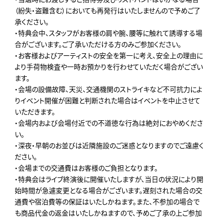
（紛失・盗難含む）においても再発行はいたしませんので予めご了
承ください。
・特典会中、スタッフがお客様の肩や腕、腰等に触れて誘導する場
合がございます。ご了承いただける方のみご参加ください。
・お客様およびアーティストの安全を第一に考え、安全上の理由に
より手荷物検査や一時お預かりを行わせていただく場合がござい
ます。
・会場の設備故障、天災、交通機関のストライキなど不可抗力によ
りイベント開催が困難と判断された場合はイベントを中止させて
いただきます。
・会場内および会場付近での不道徳な行為は絶対におやめくださ
い。
・深夜・早朝のお並びは近隣施設のご迷惑となりますのでご遠慮く
ださい。
・会場までの交通費はお客様のご負担となります。
・特典会はライブ終演後に開催いたしますが、当日の状況により開
始時間が急遽変更となる場合がございます。遅刻された場合の交
通費や宿泊費等の保証はいたしかねます。また、不参加の場合で
も商品代金の返金はいたしかねますので、予めご了承の上ご参加