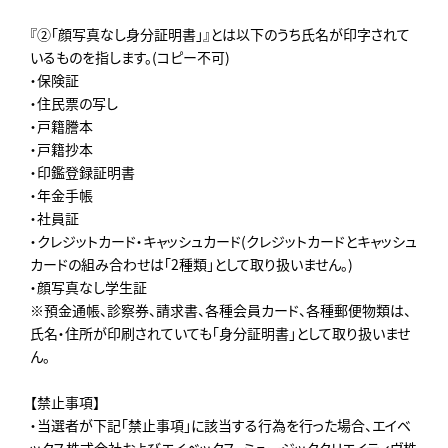
『②「顔写真なし身分証明書」』とは以下のうち氏名が印字されて
いるものを指します。(コピー不可)
・保険証
・住民票の写し
・戸籍謄本
・戸籍抄本
・印鑑登録証明書
・年金手帳
・社員証
・クレジットカード・キャッシュカード(クレジットカードとキャッシュ
カードの組み合わせは「2種類」として取り扱いません。)
・顔写真なし学生証
※預金通帳、診察券、請求書、各種会員カード、各種郵便物類は、
氏名・住所が印刷されていても「身分証明書」として取り扱いませ
ん。
【禁止事項】
・当選者が下記「禁止事項」に該当する行為を行った場合、エイベ
ックス株式会社およびエイベックス・ミュージッククリエイティヴ株