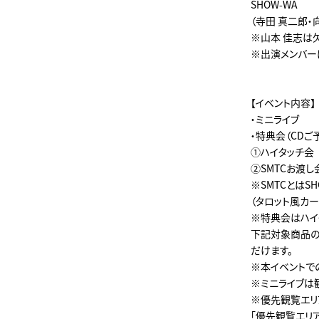
SHOW-WA
（寺田 真二郎・
※山本 佳志は
※出演メンバー
【イベント内容】
・ミニライブ
・特典会（CDご
①ハイタッチ
②SMTCお渡し
※SMTCとはSH
（タロット風カー
※特典会はハイ
下記対象商品の
だけます。
※本イベントで
※ミニライブは
※優先観覧エリ
「優先観覧エリ