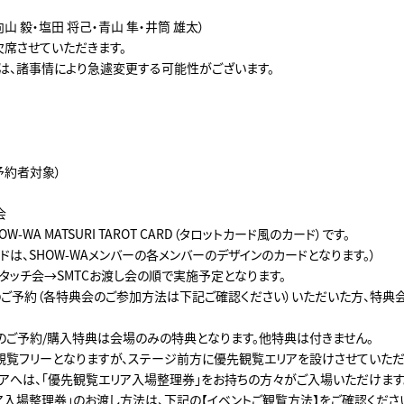
向山 毅・塩田 将己・青山 隼・井筒 雄太）
欠席させていただきます。
は、諸事情により急遽変更する可能性がございます。
予約者対象）
会
会
OW-WA MATSURI TAROT CARD（タロットカード風のカード）です。
ドは、SHOW-WAメンバーの各メンバーのデザインのカードとなります。）
タッチ会→SMTCお渡し会の順で実施予定となります。
ご予約（各特典会のご参加方法は下記ご確認ください）いただいた方、特典
のご予約/購入特典は会場のみの特典となります。他特典は付きません。
観覧フリーとなりますが、ステージ前方に優先観覧エリアを設けさせていただ
アへは、「優先観覧エリア入場整理券」をお持ちの方々がご入場いただけます
ア入場整理券」のお渡し方法は、下記の【イベントご観覧方法】をご確認くださ