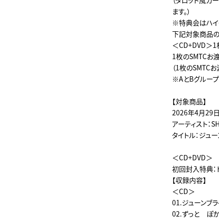
（タロット風カー
ます。）
※特典会はハイ
下記対象商品の
＜CD+DVD＞
1枚のSMTCお
（1枚のSMTC
※AとBグルー
【対象商品】
2026年4月29
アーティスト：SHO
タイトル：ジュー
＜CD+DVD＞ ¥2
初回封入特典：ト
【収録内容】
＜CD＞
01.ジューンブ
02.ずっと ぽ