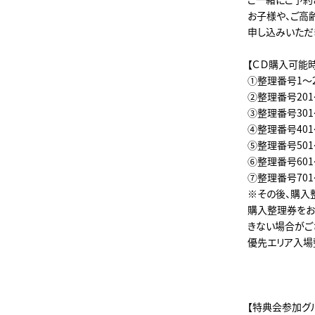
お子様や、ご高
申し込みいただ
【ＣＤ購入可能
①整理番号1～200
②整理番号201～3
③整理番号301～
④整理番号401～5
⑤整理番号501～6
⑥整理番号601～7
⑦整理番号701～
※その後、購入
購入整理券をお
きない場合がご
優先エリア入場
【特典会参加グ