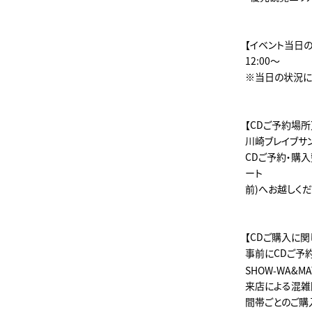
【イベント当日
12:00～
※当日の状況に
【CDご予約場所
川崎ブレイブサ
CDご予約・購
ート
前)へお越しくだ
【CDご購入に関
事前にCDご予
SHOW-WA&M
来店による混雑
間帯ごとのご購