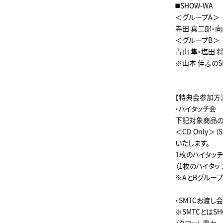
◼️SHOW-WA
＜グループA＞
寺田 真二郎・向
＜グループB＞
青山 隼・塩田 
※山本 佳志の
【特典会参加方
・ハイタッチ会
下記対象商品の
＜CD Only
いたします。
1枚のハイタッ
（1枚のハイタ
※AとBグルー
・SMTCお渡し会
※SMTCとはSH