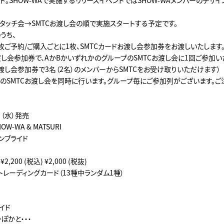
ド。SHOW-WAで実施するリリースイベントではSHOW-WAメンバーのデザ
タッチ会→SMTCお渡し会の順で実施スタートする予定です。
うち、
1枚ご予約/ご購入ごとに1枚、SMTCカードお渡し会参加券をお渡しいたします
渡し会参加券で、AかBかいずれかのグループのSMTCお渡し会に1回ご参加い
お渡し会参加券で3名（2名）のメンバーからSMTCをお受け取りいただけます）
プのSMTCお渡し会を同時に行います。グループ毎にご参加列がございます。ご
日（水）発売
W-WA & MATSURI
ンブライド
,200 (税込) ¥2,000 (税抜)
レーディングカード（13種中ランダム1種）
ライド
かぽかと・・・