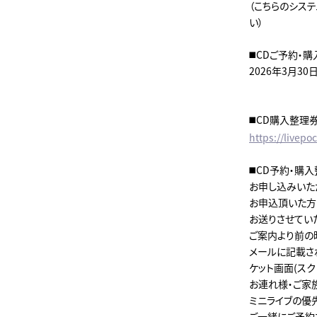
（こちらのシス
い）
◼️CDご予約
2026年3月30日
◼️CD購入整
https://livep
◼️CD予約・
お申し込みいただき
お申込頂いた方
お送りさせてい
ご案内より前の
メールに記載さ
ケット画面(スク
お連れ様・ご家
ミニライブの優
ご一緒にご予約