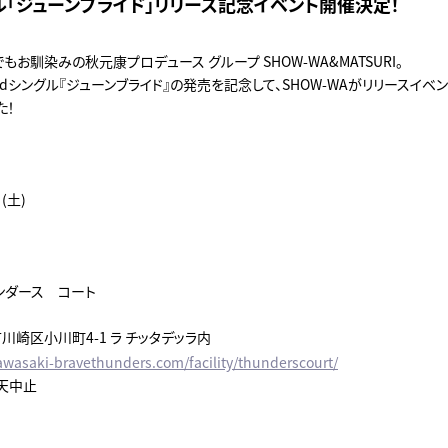
ル「ジューンブライド」リリース記念イベント開催決定！
でもお馴染みの秋元康プロデュース グループ SHOW-WA&MATSURI。
dシングル『ジューンブライド』の発売を記念して、SHOW-WAがリリースイベ
た！
(土)
ンダース コート
崎区小川町4-1 ラ チッタデッラ内
kawasaki-bravethunders.com/facility/thunderscourt/
天中止