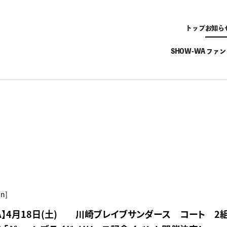
トップ
お知ら
SHOW-WA ファ
un]
WA】4月18日(土) 川崎ブレイブサンダース コート 2