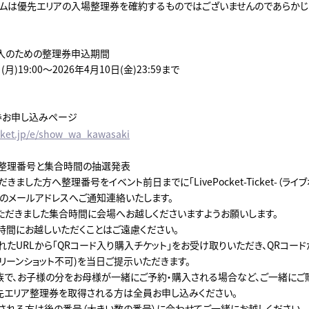
テムは優先エリアの入場整理券を確約するものではございませんのであらかじ
・購入のための整理券申込期間
(月)19:00～2026年4月10日(金)23:59まで
理券お申し込みページ
ocket.jp/e/show_wa_kawasaki
購入整理番号と集合時間の抽選発表
ました方へ整理番号をイベント前日までに「LivePocket-Ticket-（ライブ
のメールアドレスへご通知連絡いたします。
ただきました集合時間に会場へお越しくださいますようお願いします。
時間にお越しいただくことはご遠慮ください。
れたURLから「QRコード入り購入チケット」をお受け取りいただき、QRコー
リーンショット不可)を当日ご提示いただきます。
族で、お子様の分をお母様が一緒にご予約・購入される場合など、ご一緒にご
先エリア整理券を取得される方は全員お申し込みください。
される方は後の番号（大きい数の番号）に合わせてご一緒にお越しください。