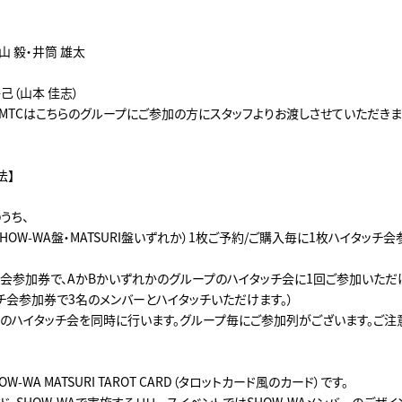
山 毅・井筒 雄太
将己（山本 佳志）
SMTCはこちらのグループにご参加の方にスタッフよりお渡しさせていただきま
法】
うち、
＞（SHOW-WA盤・MATSURI盤いずれか）1枚ご予約/ご購入毎に1枚ハイタッチ
チ会参加券で、AかBかいずれかのグループのハイタッチ会に1回ご参加いただ
ッチ会参加券で3名のメンバーとハイタッチいただけます。）
プのハイタッチ会を同時に行います。グループ毎にご参加列がございます。ご注
OW-WA MATSURI TAROT CARD（タロットカード風のカード）です。