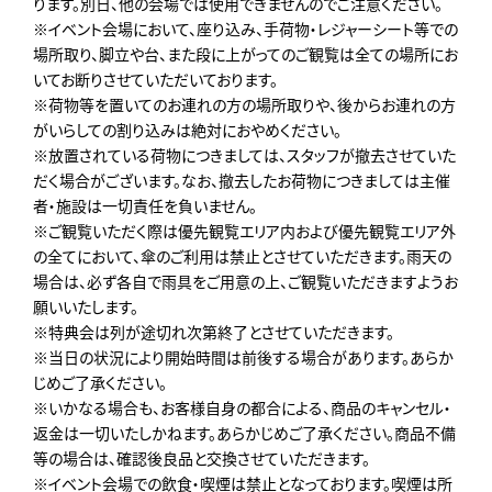
ります。別日、他の会場では使用できませんのでご注意ください。
※イベント会場において、座り込み、手荷物・レジャーシート等での
場所取り、脚立や台、また段に上がってのご観覧は全ての場所にお
いてお断りさせていただいております。
※荷物等を置いてのお連れの方の場所取りや、後からお連れの方
がいらしての割り込みは絶対におやめください。
※放置されている荷物につきましては、スタッフが撤去させていた
だく場合がございます。なお、撤去したお荷物につきましては主催
者・施設は一切責任を負いません。
※ご観覧いただく際は優先観覧エリア内および優先観覧エリア外
の全てにおいて、傘のご利用は禁止とさせていただきます。雨天の
場合は、必ず各自で雨具をご用意の上、ご観覧いただきますようお
願いいたします。
※特典会は列が途切れ次第終了とさせていただきます。
※当日の状況により開始時間は前後する場合があります。あらか
じめご了承ください。
※いかなる場合も、お客様自身の都合による、商品のキャンセル・
返金は一切いたしかねます。あらかじめご了承ください。商品不備
等の場合は、確認後良品と交換させていただきます。
※イベント会場での飲食・喫煙は禁止となっております。喫煙は所