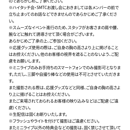
のであらかじめご了承ください。
※ハイタッチ会・SMTCお渡し会におきましては各メンバーの前で
立ち止まってのお話などできませんのであらかじめご了承くださ
い。
※スムーズなイベント進行のため､スタッフがお客さまの肩や腰、
腕などに触れて誘導させて頂く場合がございます。
あらかじめご了承の上､ご参加ください。
※応援グッズ使用の際は、ご自身の胸の高さより上に掲げること
はお控えください。他のお客様の視界を遮ることのないよう、ご配
慮をお願いします。
※ミニライブのみお手持ちのスマートフォンでのみ撮影可となりま
す。ただし、三脚や自撮り棒などの使用は不可とさせていただきま
す。
また撮影される際は、応援グッズなどと同様、ご自身の胸の高さよ
り上に揚げることはお控えください。
またご来場されておられるお客様の映り込みなどはご配慮（ご遠
慮）ください。
※生配信は固くお断りいたします。
※フラッシュやライトを付けて撮影はご遠慮ください。
またミニライブ以外の特典会などの撮影は、固く禁じさせて頂いて