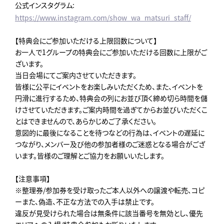
公式インスタグラム:
https://www.instagram.com/show_wa_matsuri_staff/
【特典会にご参加いただける上限回数について】
お一人で1グループの特典会にご参加いただける回数に上限がご
ざいます。
当日会場にてご案内させていただきます。
皆様に公平にイベントをお楽しみいただくため、また、イベントを
円滑に進行するため、特典会の列にお並び頂く締め切ら時間を儲
けさせていただきます。ご案内時間を過ぎてからお並びいただくこ
とはできませんので、あらかじめご了承ください。
意図的に最後になることを待つなどの行為は、イベントの遅延に
つながり、メンバー及び他の参加者様のご迷惑となる場合がござ
います。皆様のご理解とご協力をお願いいたします。
【注意事項】
※整理券/参加券を受け取ったご本人以外への譲渡や転売､コピ
ーまた、偽造、不正な方法での入手は禁止です。
違反が見受けられた場合は無条件に該当番号を無効とし、優先