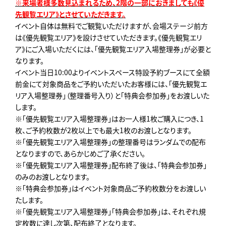
※来場者様多数見込まれるため、2階の一部におきましても《優
先観覧エリア》とさせていただきます。
イベント自体は無料でご観覧いただけますが、会場ステージ前方
は《優先観覧エリア》を設けさせていただきます。《優先観覧エリ
ア》にご入場いただくには、「優先観覧エリア入場整理券」が必要と
なります。
イベント当日10:00よりイベントスペース特設予約ブースにて全額
前金にて対象商品をご予約いただいたお客様には、「優先観覧エ
リア入場整理券」（整理番号入り）と「特典会参加券」をお渡しいた
します。
※「優先観覧エリア入場整理券」はお一人様1枚ご購入につき、1
枚、ご予約枚数が2枚以上でも最大1枚のお渡しとなります。
※「優先観覧エリア入場整理券」の整理番号はランダムでの配布
となりますので、あらかじめご了承ください。
※「優先観覧エリア入場整理券」配布終了後は、「特典会参加券」
のみのお渡しとなります。
※「特典会参加券」はイベント対象商品ご予約枚数分をお渡しい
たします。
※「優先観覧エリア入場整理券」「特典会参加券」は、それぞれ規
定枚数に達し次第、配布終了となります。