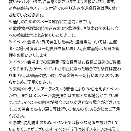
数いらっしゃいます。ご留意くださいますようお願いいたします。
※各店舗前やステージ付近での座り込みや迷惑行為は固く禁止
させていただきます。
※通行のためのスペース確保にご協力ください。
※危険物や酒類の持ち込みおよび飲酒後、酒気帯びでの特典会
への参加は禁止とさせていただきます。
※イベント会場内・外で発生した事故・盗難等については、主催
者・会場・出演者は一切責任を負いません。貴重品等は各自で管
理をお願いいたします。
※イベント会場までの交通費・宿泊費等はお客様ご自身のご負担
となります。万が一、イベントが中止になった場合でも条件は変わ
りません。CD商品の払い戻しや返金等も一切行いませんので、あ
らかじめご了承ください。
※天候やトラブル、アーティストの都合により、やむをえずイベント
が中止またはメンバーが変更または欠席となる場合がございま
す。また、イベントの内容が都合により変更となる場合がございま
す。この場合でも払い戻し等は行いませんので、あらかじめご了承
ください。
※事故・混乱防止のため、イベントでは様々な制限を設けさせて
いただくことがございます。イベント当日は必ずスタッフの指示に