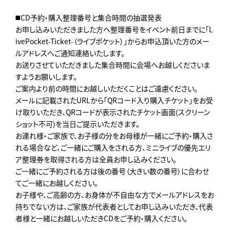
◼️CD予約・購入整理番号と集合時間の抽選発表
お申し込みいただきました方へ整理番号をイベント前日までに「L
ivePocket-Ticket-（ライブポケット）」からお申込頂いた方のメー
ルアドレスへご通知連絡いたします。
お送りさせていただきました集合時間に会場へお越しくださいま
すようお願いします。
ご案内より前の時間にお越しいただくことはご遠慮ください。
メールに記載されたURLから「QRコード入り購入チケット」をお受
け取りいただき、QRコードが表示されたチケット画面(スクリーン
ショット不可)を当日ご提示いただきます。
お連れ様・ご家族で、お子様の分をお母様が一緒にご予約・購入さ
れる場合など、ご一緒にご購入をされる方、ミニライブの優先エリ
ア整理券を取得される方は全員お申し込みください。
ご一緒にご予約される方は後の番号（大きい数の番号）に合わせ
てご一緒にお越しください。
お子様や、ご高齢の方、お身体が不自由な方でメールアドレスをお
持ちでない方は、ご家族が代表者としてお申し込みいただき、代表
者様と一緒にお越しいただきCDをご予約・購入ください。