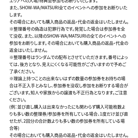
エリアへの入場/特典会参加もお断りいたします。
また、SHOW-WA/MATSURI全てのイベントへの参加をお断りいた
します。
その場合においても購入商品の返品・代金の返金はいたしません。
※整理番号の偽造は犯罪行為です。発覚した場合は参加券を全
て没収、また、以降のSHOW-WA/MATSURIの全てのイベントへの
参加をお断りします。その場合においても購入商品の返品・代金の
返金はいたしません。
※整理番号はランダムでの配布とさせていただきます。番号によっ
ては、後方となり、見えにくくなる可能性がございますので予めご
了承ください。
※理論上持つことの出来ないはずの数量の参加券をお持ちの場
合は不正入手とみなし、参加券を没収し参加をお断りする場合が
ございます。知人や家族からの譲渡も不正行為となります。ご注意
ください。
(例：並び直し購入は出来なかったにも関わらず購入可能枚数よ
りも多い数の整理券/参加券を所有している場合、1度だけ並び直
せたが、2回分の合計数よりも多い数の参加券を所有している場
合等)
その場合においても購入商品の返品・代金の返金はいたしません。