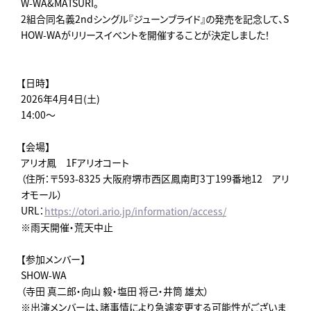
W-WA&MATSURI。
2組合同名義2ndシングル『ジューンブライド』の発売を記念して、S
HOW-WAがリリースイベントを開催することが決定しました！
【日時】
2026年4月4日(土)
14:00～
【会場】
アリオ鳳 1Fアリオコート
（住所：〒593-8325 大阪府堺市西区鳳南町3丁199番地12 アリ
オモール）
URL：
https://otori.ario.jp/information/access/
※雨天開催・荒天中止
【参加メンバー】
SHOW-WA
（寺田 真二郎・向山 毅・塩田 将己・井筒 雄太）
※出演メンバーは、諸事情により急遽変更する可能性がございま