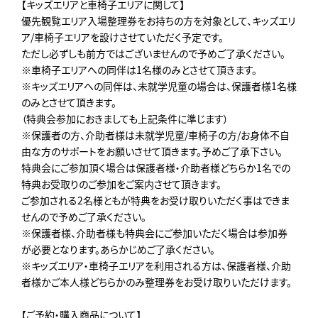
【キッズエリアと車椅子エリアに関して】
優先観覧エリア入場整理券をお持ちの方を対象として、キッズエリ
ア/車椅子エリアを設けさせていただく予定です。
ただし必ずしも前方ではございませんので予めご了承ください。
※車椅子エリアへの同伴は1名様のみとさせて頂きます。
※キッズエリアへの同伴は、未就学児童の場合は、保護者様1名様
のみとさせて頂きます。
（特典会参加におきましても上記条件に準じます）
※保護者の方、介助者様は未就学児童/車椅子の方/お身体不自
由な方のサポートをお願いさせて頂きます。予めご了承下さい。
特典会にご参加頂く場合は保護者様・介助者様どちらか1名での
特典お受取りのご参加をご案内させて頂きます。
ご参加される2名様ともが特典をお受け取りいただく事はできま
せんので予めご了承ください。
※保護者様、介助者様も特典会にご参加いただく場合は参加券
が必要となります。あらかじめご了承ください。
※キッズエリア・車椅子エリアを利用される方は、保護者様、介助
者様かご本人様どちらかのみ整理券をお受け取りいただけます。
【ご予約・購入商品について】