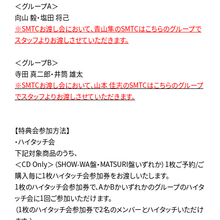
＜グループA＞
向山 毅・塩田 将己
※SMTCお渡し会において、青山隼のSMTCはこちらのグループで
スタッフよりお渡しさせていただきます。
＜グループB＞
寺田 真二郎・井筒 雄太
※SMTCお渡し会において、山本 佳志のSMTCはこちらのグループ
でスタッフよりお渡しさせていただきます。
【特典会参加方法】
・ハイタッチ会
下記対象商品のうち、
＜CD Only＞（SHOW-WA盤・MATSURI盤いずれか）1枚ご予約/ご
購入毎に1枚ハイタッチ会参加券をお渡しいたします。
1枚のハイタッチ会参加券で、AかBかいずれかのグループのハイタ
ッチ会に1回ご参加いただけます。
（1枚のハイタッチ会参加券で2名のメンバーとハイタッチいただけ