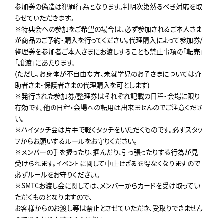
参加券の偽造は犯罪行為となります。判明次第然るべき対応を取
らせていただきます。
※特典会への参加をご希望の場合は、必ず参加されるご本人さま
が商品のご予約・購入を行ってください。代理購入によって参加券/
整理券を参加者ご本人さまにお渡しすることも禁止事項の「転売」
「譲渡」にあたります。
(ただし、お身体が不自由な方、未就学児のお子さまについては介
助者さま・保護者さまの代理購入を可とします)
※発行された参加券/整理券はそれぞれ記載の日程・会場に限り
有効です。他の日程・会場への転用は出来ませんのでご注意くださ
い。
※ハイタッチ会は片手で軽くタッチをいただくものです。必ずスタッ
フからお願いするルールをお守りください。
※メンバーの手を握ったり、掴んだり、引っ張ったりする行為が見
受けられます。イベントに関して中止せざるを得なくなりますので
必ずルールをお守りください。
※SMTCお渡し会に関しては、メンバーからカードを受け取ってい
ただくものとなりますので、
お客様からのお渡し等は禁止とさせていただき、受取りできません