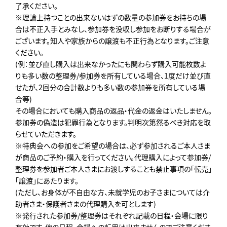
了承ください。
※理論上持つことの出来ないはずの数量の参加券をお持ちの場
合は不正入手とみなし、参加券を没収し参加をお断りする場合が
ございます。知人や家族からの譲渡も不正行為となります。ご注意
ください。
(例：並び直し購入は出来なかったにも関わらず購入可能枚数よ
りも多い数の整理券/参加券を所有している場合、1度だけ並び直
せたが、2回分の合計数よりも多い数の参加券を所有している場
合等)
その場合においても購入商品の返品・代金の返金はいたしません。
参加券の偽造は犯罪行為となります。判明次第然るべき対応を取
らせていただきます。
※特典会への参加をご希望の場合は、必ず参加されるご本人さま
が商品のご予約・購入を行ってください。代理購入によって参加券/
整理券を参加者ご本人さまにお渡しすることも禁止事項の「転売」
「譲渡」にあたります。
(ただし、お身体が不自由な方、未就学児のお子さまについては介
助者さま・保護者さまの代理購入を可とします)
※発行された参加券/整理券はそれぞれ記載の日程・会場に限り