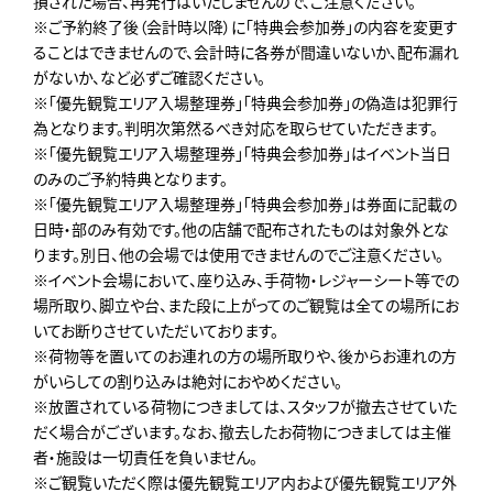
損された場合、再発行はいたしませんので、ご注意ください。
※ご予約終了後（会計時以降）に「特典会参加券」の内容を変更す
ることはできませんので、会計時に各券が間違いないか、配布漏れ
がないか、など必ずご確認ください。
※「優先観覧エリア入場整理券」「特典会参加券」の偽造は犯罪行
為となります。判明次第然るべき対応を取らせていただきます。
※「優先観覧エリア入場整理券」「特典会参加券」はイベント当日
のみのご予約特典となります。
※「優先観覧エリア入場整理券」「特典会参加券」は券面に記載の
日時・部のみ有効です。他の店舗で配布されたものは対象外とな
ります。別日、他の会場では使用できませんのでご注意ください。
※イベント会場において、座り込み、手荷物・レジャーシート等での
場所取り、脚立や台、また段に上がってのご観覧は全ての場所にお
いてお断りさせていただいております。
※荷物等を置いてのお連れの方の場所取りや、後からお連れの方
がいらしての割り込みは絶対におやめください。
※放置されている荷物につきましては、スタッフが撤去させていた
だく場合がございます。なお、撤去したお荷物につきましては主催
者・施設は一切責任を負いません。
※ご観覧いただく際は優先観覧エリア内および優先観覧エリア外