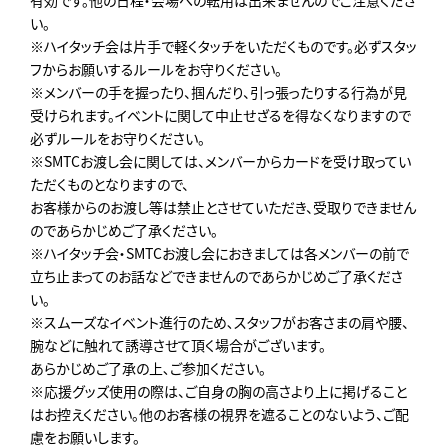
有効です。他の日程・会場への転用は出来ませんのでご注意くださ
い。
※ハイタッチ会は片手で軽くタッチをいただくものです。必ずスタッ
フからお願いするルールをお守りください。
※メンバーの手を握ったり、掴んだり、引っ張ったりする行為が見
受けられます。イベントに関して中止せざるを得なくなりますので
必ずルールをお守りください。
※SMTCお渡し会に関しては、メンバーからカードを受け取ってい
ただくものとなりますので、
お客様からのお渡し等は禁止とさせていただき、受取りできません
のであらかじめご了承ください。
※ハイタッチ会・SMTCお渡し会におきましては各メンバーの前で
立ち止まってのお話などできませんのであらかじめご了承くださ
い。
※スムーズなイベント進行のため､スタッフがお客さまの肩や腰、
腕などに触れて誘導させて頂く場合がございます。
あらかじめご了承の上､ご参加ください。
※応援グッズ使用の際は、ご自身の胸の高さより上に掲げること
はお控えください。他のお客様の視界を遮ることのないよう、ご配
慮をお願いします。