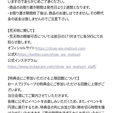
いますのであらかじめご了承ください。
・商品のお取り置き期間は発売日より２週間となります。
・お取り置き期間終了後は、商品のお渡しはできません。その際代
金の返金は致しませんのでご注意下さい。
【荒天時に関して】
・荒天時の開催可否については前日の17:00までに各SNSにてお
知らせ致します。
オフィシャルサイト:
https://show-wa-matsuri.com
公式X:
https://twitter.com/show_wa_matsuri
公式インスタグラム:
https://www.instagram.com/show_wa_matsuri_staff/
【特典会にご参加いただける上限回数について】
お一人で1グループの特典会にご参加いただける回数に上限がご
ざいます。
当日会場にてご案内させていただきます。
皆様に公平にイベントをお楽しみいただくため、また、イベントを
円滑に進行するため、特典会の列にお並び頂く締め切ら時間を儲
けさせていただきます。ご案内時間を過ぎてからお並びいただくこ