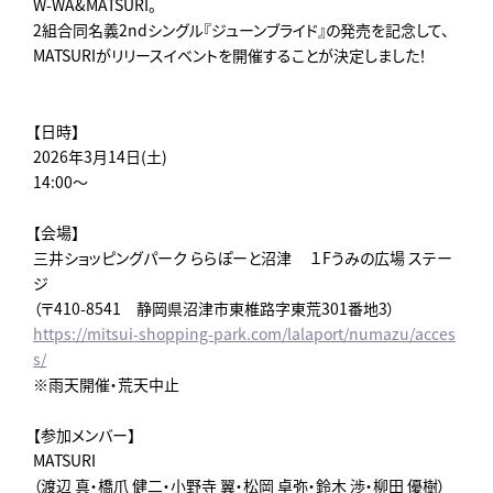
W-WA&MATSURI。
2組合同名義2ndシングル『ジューンブライド』の発売を記念して、
MATSURIがリリースイベントを開催することが決定しました！
【日時】
2026年3月14日(土)
14:00～
【会場】
三井ショッピングパーク ららぽーと沼津 １Fうみの広場 ステー
ジ
（〒410-8541 静岡県沼津市東椎路字東荒301番地3）
https://mitsui-shopping-park.com/lalaport/numazu/acces
s/
※雨天開催・荒天中止
【参加メンバー】
MATSURI
（渡辺 真・橋爪 健二・小野寺 翼・松岡 卓弥・鈴木 渉・柳田 優樹）