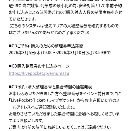
避・また寒さ対策、列形成の最小化の為、安全対策として事前予約
お申し込みによる時間帯ごとのご購入対応人数の制限実施をさせ
ていただきます。
（こちらのシステムは優先エリアの入場整理券を確約するもので
はございませんのであらかじめご了承ください）
◼️CDご予約・購入のための整理券申込期間
2026年3月5日(木)19:00～2026年3月10日(火)23:59まで
◼️CD購入整理券お申し込みページ
https://livepocket.jp/e/numazu
◼️CD予約・購入整理番号と集合時間の抽選発表
お申し込みいただきました方へ整理番号をイベント前日までにに
「LivePocket-Ticket-（ライブポケット）」からお申込頂いた方のメ
ールアドレスへご通知連絡いたします。
お送りさせていただきました集合時間に会場へお越しくださいま
すようお願いします。
ご案内より前の時間にお越しいただくことはご遠慮ください。