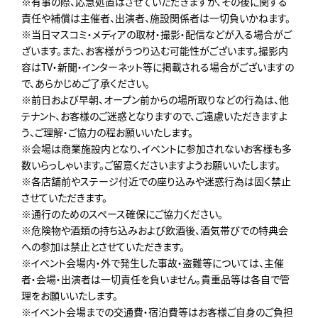
※有事の際、応急処置はさせていただきますが、その後に関する
責任や補償は主催者、出演者、施設関係者は一切負いかねます。
※当日マスコミ・メディアの取材・撮影・配信などが入る場合がご
ざいます。また、お客様がうつり込む可能性がございます。撮影内
容はTV・新聞・インターネット等に掲載される場合がございますの
で、あらかじめご了承ください。
※前日および早朝、オープン前からの場所取りなどの行為は、他
テナント、お客様のご迷惑となりますので、ご遠慮いただきますよ
う、ご理解・ご協力の程お願いいたします。
※会場は商業施設内となり、イベントに参加されないお客様も多
数いらっしゃいます。ご留意くださいますようお願いいたします。
※各店舗前やステージ付近での座り込みや迷惑行為は固く禁止
させていただきます。
※通行のためのスペース確保にご協力ください。
※危険物や酒類の持ち込みおよび飲酒後、酒気帯びでの特典会
への参加は禁止とさせていただきます。
※イベント会場内・外で発生した事故・盗難等については、主催
者・会場・出演者は一切責任を負いません。貴重品等は各自で管
理をお願いいたします。
※イベント会場までの交通費・宿泊費等はお客様ご自身のご負担