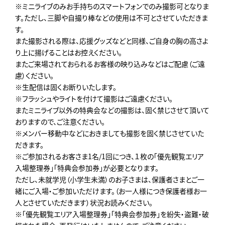
※ミニライブのみお手持ちのスマートフォンでのみ撮影可となりま
す。ただし、三脚や自撮り棒などの使用は不可とさせていただきま
す。
また撮影される際は、応援グッズなどと同様、ご自身の胸の高さよ
り上に揚げることはお控えください。
またご来場されておられるお客様の映り込みなどはご配慮（ご遠
慮）ください。
※生配信は固くお断りいたします。
※フラッシュやライトを付けて撮影はご遠慮ください。
またミニライブ以外の特典会などの撮影は、固く禁じさせて頂いて
おりますので、ご注意ください。
※メンバー移動中などにおきましても撮影を固く禁じさせていた
だきます。
※ご参加されるお客さま1名/1回につき、１枚の「優先観覧エリア
入場整理券」「特典会参加券」が必要となります。
ただし、未就学児（小学生未満）のお子さまは、保護者さまとご一
緒にご入場・ご参加いただけます。（お一人様につき保護者様お一
人とさせていただきます）状況お読みください。
※「優先観覧エリア入場整理券」「特典会参加券」を紛失・盗難・破