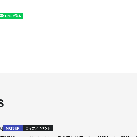
S
t]
MATSURI
ライブ／イベント