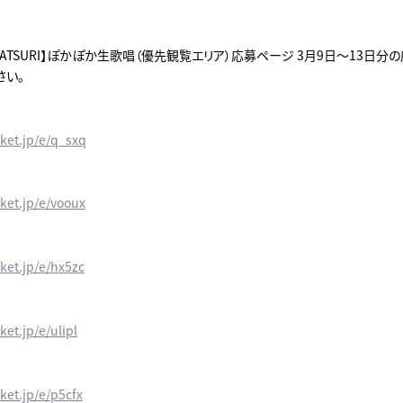
＆MATSURI】ぽかぽか生歌唱（優先観覧エリア）応募ページ 3月9日～13日
さい。
cket.jp/e/q_sxq
cket.jp/e/vooux
cket.jp/e/hx5zc
ket.jp/e/ulipl
cket.jp/e/p5cfx