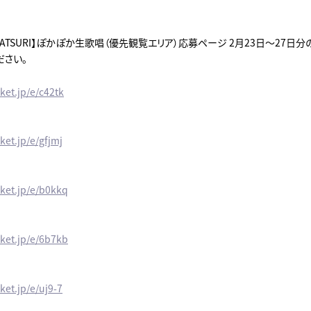
＆MATSURI】ぽかぽか生歌唱（優先観覧エリア）応募ページ 2月23日～27日
ださい。
cket.jp/e/c42tk
cket.jp/e/gfjmj
cket.jp/e/b0kkq
cket.jp/e/6b7kb
cket.jp/e/uj9-7