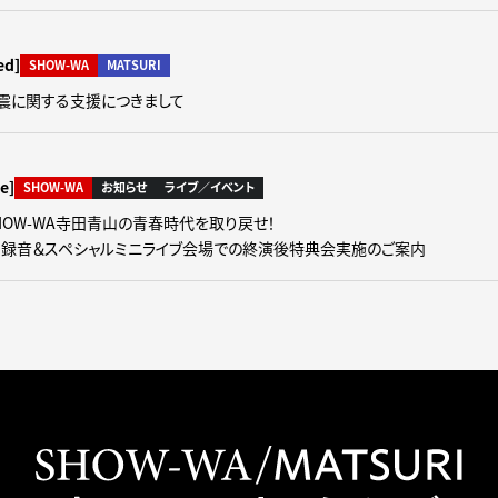
ed]
SHOW-WA
MATSURI
震に関する支援につきまして
e]
SHOW-WA
お知らせ
ライブ／イベント
】SHOW-WA寺田青山の青春時代を取り戻せ！
開録音＆スペシャルミニライブ会場での終演後特典会実施のご案内