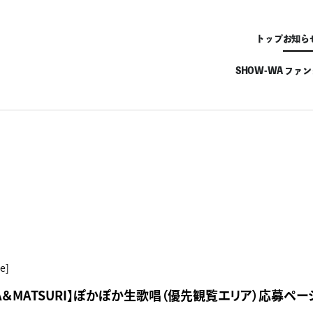
トップ
お知ら
SHOW-WA ファ
e]
WA＆MATSURI】ぽかぽか生歌唱（優先観覧エリア）応募ページ