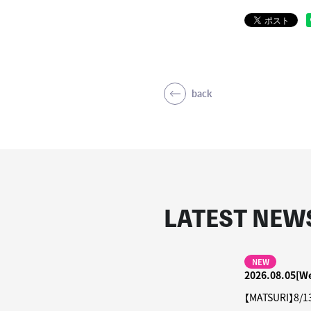
back
LATEST NEW
NEW
2026.08.05[W
【MATSURI】