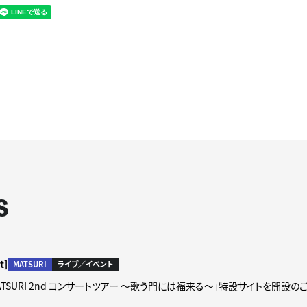
S
t]
MATSURI
ライブ／イベント
「MATSURI 2nd コンサートツアー ～歌う門には福来る～」特設サイトを開設の