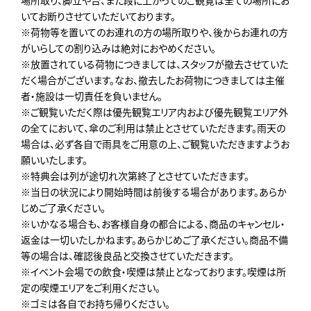
いてお断りさせていただいております。
※荷物等を置いてのお連れの方の場所取りや、後からお連れの方
がいらしての割り込みは絶対におやめください。
※放置されている荷物につきましては、スタッフが撤去させていた
だく場合がございます。なお、撤去したお荷物につきましては主催
者・施設は一切責任を負いません。
※ご観覧いただく際は優先観覧エリア内および優先観覧エリア外
の全てにおいて、傘のご利用は禁止とさせていただきます。雨天の
場合は、必ず各自で雨具をご用意の上、ご観覧いただきますようお
願いいたします。
※特典会は列が途切れ次第終了とさせていただきます。
※当日の状況により開始時間は前後する場合があります。あらか
じめご了承ください。
※いかなる場合も、お客様自身の都合による、商品のキャンセル・
返金は一切いたしかねます。あらかじめご了承ください。商品不備
等の場合は、確認後良品と交換させていただきます。
※イベント会場での飲食・喫煙は禁止となっております。喫煙は所
定の喫煙エリアをご利用ください。
※ゴミは各自でお持ち帰りください。