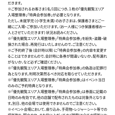
だきます。
※ご参加されるお客さま1名/1回につき、１枚の「優先観覧エリア
入場整理券」「特典会参加券」が必要となります。
ただし、未就学児（小学生未満）のお子さまは、保護者さまとご一
緒にご入場・ご参加いただけます。（お一人様につき保護者様お一
人とさせていただきます）状況お読みください。
※「優先観覧エリア入場整理券」「特典会参加券」を紛失・盗難・破
損された場合、再発行はいたしませんので、ご注意ください。
※ご予約終了後（会計時以降）に「特典会参加券」の内容を変更す
ることはできませんので、会計時に各券が間違いないか、配布漏れ
がないか、など必ずご確認ください。
※「優先観覧エリア入場整理券」「特典会参加券」の偽造は犯罪行
為となります。判明次第然るべき対応を取らせていただきます。
※「優先観覧エリア入場整理券」「特典会参加券」はイベント当日
のみのご予約特典となります。
※「優先観覧エリア入場整理券」「特典会参加券」は券面に記載の
日時のみ有効です。他の店舗で配布されたものは対象外となりま
す。別日、他の会場では使用できませんのでご注意ください。
※イベント会場において、座り込み、手荷物・レジャーシート等での
場所取り、脚立や台、また段に上がってのご観覧は全ての場所にお