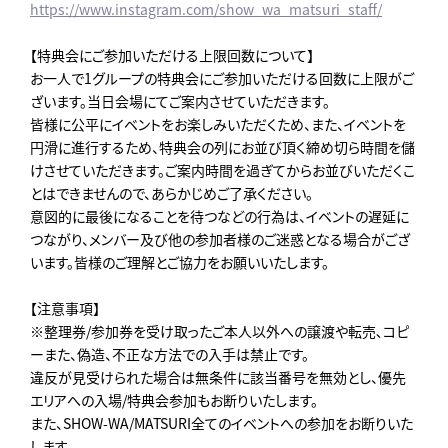
https://www.instagram.com/show_wa_matsuri_staff/
【特典会にご参加いただける上限回数について】
お一人で1グループの特典会にご参加いただける回数に上限がご
ざいます。当日会場にてご案内させていただきます。
皆様に公平にイベントをお楽しみいただくため、また、イベントを
円滑に進行するため、特典会の列にお並び頂く締め切ら時間を儲
けさせていただきます。ご案内時間を過ぎてからお並びいただくこ
とはできませんので、あらかじめご了承ください。
意図的に最後になることを待つなどの行為は、イベントの遅延に
つながり、メンバー及び他の参加者様のご迷惑となる場合がござ
います。皆様のご理解とご協力をお願いいたします。
【注意事項】
※整理券/参加券を受け取ったご本人以外への譲渡や転売､コピ
ーまた、偽造、不正な方法での入手は禁止です。
違反が見受けられた場合は無条件に該当番号を無効とし、優先
エリアへの入場/特典会参加もお断りいたします。
また、SHOW-WA/MATSURI全てのイベントへの参加をお断りいた
します。