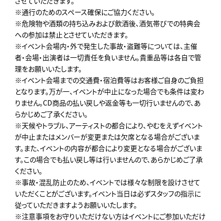
させていただきます。
※通行のためのスペース確保にご協力ください。
※危険物や酒類の持ち込みおよび飲酒後、酒気帯びでの特典会
への参加は禁止とさせていただきます。
※イベント会場内・外で発生した事故・盗難等については、主催
者・会場・出演者は一切責任を負いません。貴重品等は各自で管
理をお願いいたします。
※イベント会場までの交通費・宿泊費等はお客様ご自身のご負担
となります。万が一、イベントが中止になった場合でも条件は変わ
りません。CD商品の払い戻しや返金等も一切行いませんので、あ
らかじめご了承ください。
※天候やトラブル、アーティストの都合により、やむをえずイベント
が中止またはメンバーが変更または欠席となる場合がございま
す。また、イベントの内容が都合により変更となる場合がございま
す。この場合でも払い戻し等は行いませんので、あらかじめご了承
ください。
※事故・混乱防止のため、イベントでは様々な制限を設けさせて
いただくことがございます。イベント当日は必ずスタッフの指示に
従っていただきますようお願いいたします。
※注意事項をお守りいただけない方はイベントにご参加いただけ