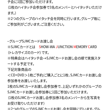
チ会に1回ご参加いただけます。
（1枚のハイタッチ会参加券で3名のメンバーとハイタッチいただけ
ます。）
※2つのグループのハイタッチ会を同時に行います。グループ毎に
ご参加列がございます。ご注意ください。
・グループSJMCカードお渡し会
※SJMCカードとは
S
HOW-WA
J
UNCTION
M
EMORY
C
ARD
（トレカサイズのカード）です。
※特典会はハイタッチ会→SJMCカードお渡し会の順で実施スタ
ートする予定です。
下記対象商品の
＜CD+DVD＞1枚ご予約/ご購入ごとに1枚、SJMCカードお渡し会
参加券をお渡しいたします。
1枚のSJMCカードお渡し会参加券で、上記いずれかのグループの
SJMCカードお渡し会参加券に1回ご参加いただけます。
（1枚のSJMCカードお渡し会参加券3名のメンバーから生写真を
お受け取りいただけます）
※2つのグループのSJMCカードお渡し会を同時に行います。グル