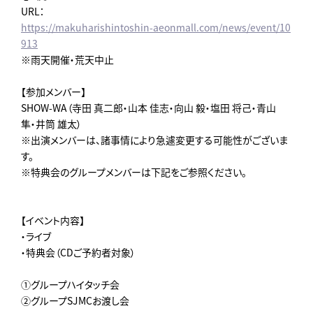
URL：
https://makuharishintoshin-aeonmall.com/news/event/10
913
※雨天開催・荒天中止
【参加メンバー】
SHOW-WA（寺田 真二郎・山本 佳志・向山 毅・塩田 将己・青山
隼・井筒 雄太）
※出演メンバーは、諸事情により急遽変更する可能性がございま
す。
※特典会のグループメンバーは下記をご参照ください。
【イベント内容】
・ライブ
・特典会（CDご予約者対象）
①グループハイタッチ会
②グループSJMCお渡し会