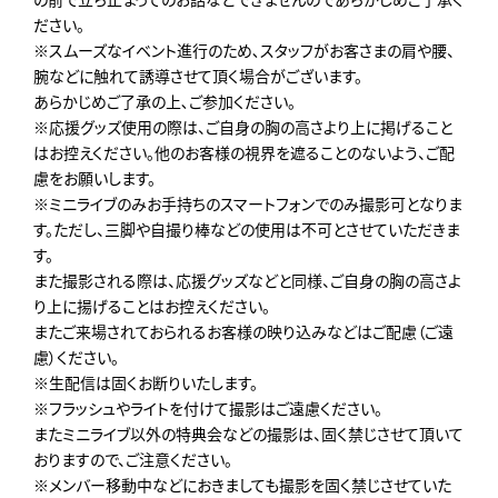
ださい。
※スムーズなイベント進行のため､スタッフがお客さまの肩や腰、
腕などに触れて誘導させて頂く場合がございます。
あらかじめご了承の上､ご参加ください。
※応援グッズ使用の際は、ご自身の胸の高さより上に掲げること
はお控えください。他のお客様の視界を遮ることのないよう、ご配
慮をお願いします。
※ミニライブのみお手持ちのスマートフォンでのみ撮影可となりま
す。ただし、三脚や自撮り棒などの使用は不可とさせていただきま
す。
また撮影される際は、応援グッズなどと同様、ご自身の胸の高さよ
り上に揚げることはお控えください。
またご来場されておられるお客様の映り込みなどはご配慮（ご遠
慮）ください。
※生配信は固くお断りいたします。
※フラッシュやライトを付けて撮影はご遠慮ください。
またミニライブ以外の特典会などの撮影は、固く禁じさせて頂いて
おりますので、ご注意ください。
※メンバー移動中などにおきましても撮影を固く禁じさせていた