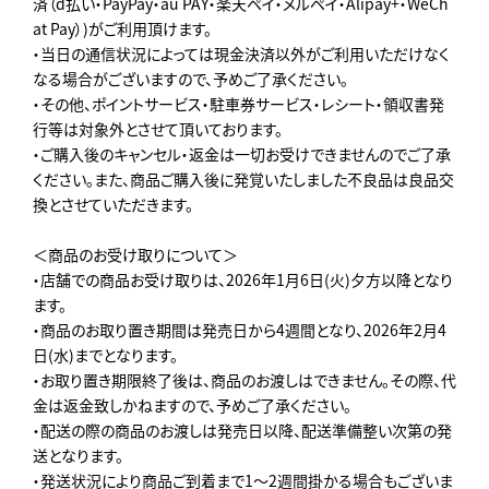
済（d払い・PayPay・au PAY・楽天ペイ・メルペイ・Alipay+・WeCh
at Pay）)がご利用頂けます。
・当日の通信状況によっては現金決済以外がご利用いただけなく
なる場合がございますので、予めご了承ください。
・その他、ポイントサービス・駐車券サービス・レシート・領収書発
行等は対象外とさせて頂いております。
・ご購入後のキャンセル・返金は一切お受けできませんのでご了承
ください。また、商品ご購入後に発覚いたしました不良品は良品交
換とさせていただきます。
＜商品のお受け取りについて＞
・店舗での商品お受け取りは、2026年1月6日(火)夕方以降となり
ます。
・商品のお取り置き期間は発売日から4週間となり、2026年2月4
日(水)までとなります。
・お取り置き期限終了後は、商品のお渡しはできません。その際、代
金は返金致しかねますので、予めご了承ください。
・配送の際の商品のお渡しは発売日以降、配送準備整い次第の発
送となります。
・発送状況により商品ご到着まで1～2週間掛かる場合もございま