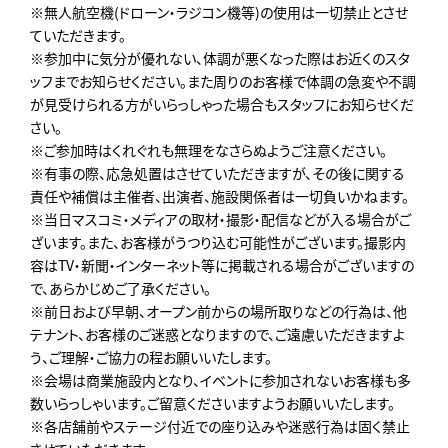
※無人航空機(ドローン・ラジコン機等)の使用は一切禁止とさせ
ていただきます。
※参加中に気分が優れない、体調が悪くなった際はお近くのスタ
ッフまでお知らせください。また周りのお客様で体調の急変や不調
が見受けられる方がいらっしゃった場合もスタッフにお知らせくだ
さい。
※ご参加時はくれぐれも無理をなさらぬようご注意ください。
※有事の際、応急処置はさせていただきますが、その後に関する
責任や補償は主催者、出演者、施設関係者は一切負いかねます。
※当日マスコミ・メディアの取材・撮影・配信などが入る場合がご
ざいます。また、お客様がうつり込む可能性がございます。撮影内
容はTV・新聞・インターネット等に掲載される場合がございますの
で、あらかじめご了承ください。
※前日および早朝、オープン前からの場所取りなどの行為は、他
テナント、お客様のご迷惑となりますので、ご遠慮いただきますよ
う、ご理解・ご協力の程お願いいたします。
※会場は商業施設内となり、イベントに参加されないお客様も多
数いらっしゃいます。ご留意くださいますようお願いいたします。
※各店舗前やステージ付近での座り込みや迷惑行為は固く禁止