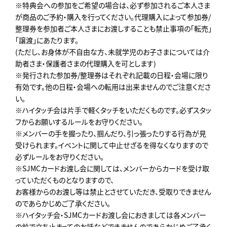
※特典会への参加をご希望の場合は、必ず参加されるご本人さま
が商品のご予約・購入を行ってください。代理購入によって参加券/
整理券を参加者ご本人さまにお渡しすることも禁止事項の「転売」
「譲渡」にあたります。
(ただし、お身体が不自由な方、未就学児のお子さまについては介
助者さま・保護者さまの代理購入を可とします)
※発行された参加券/整理券はそれぞれ記載の日程・会場に限り
有効です。他の日程・会場への転用は出来ませんのでご注意くださ
い。
※ハイタッチ会は片手で軽くタッチをいただくものです。必ずスタッ
フからお願いするルールをお守りください。
※メンバーの手を握ったり、掴んだり、引っ張ったりする行為が見
受けられます。イベントに関して中止せざるを得なくなりますので
必ずルールをお守りください。
※SJMCカードお渡し会に関しては、メンバーからカードを受け取
っていただくものとなりますので、
お客様からのお渡し等は禁止とさせていただき、受取りできません
のであらかじめご了承ください。
※ハイタッチ会・SJMCカードお渡し会におきましては各メンバー
の前で立ち止まってのお話などできませんのであらかじめご了承く