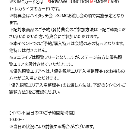
※SJMCカードとは
S
HOW-WA
J
UNCTION
M
EMORY
C
ARD
（トレカサイズのカード）です。
※特典会はハイタッチ会→SJMCお渡し会の順で実施予定となり
ます。
下記対象商品のご予約（各特典会のご参加方法は下記ご確認くだ
さい）いただいた方、特典会にご参加いただけます。
※本イベントでのご予約/購入特典は会場のみの特典となります。
他特典は付きません。
※ミニライブは観覧フリーとなりますが、ステージ前方に優先観
覧エリアを設けさせていただきます。
※優先観覧エリアへは、「優先観覧エリア入場整理券」をお持ちの
方々がご入場いただけます。
「優先観覧エリア入場整理券」のお渡し方法は、下記の【イベントご
観覧方法】をご確認ください。
【イベント当日のCDご予約開始時間】
10:00～
※当日の状況により前後する場合がございます。