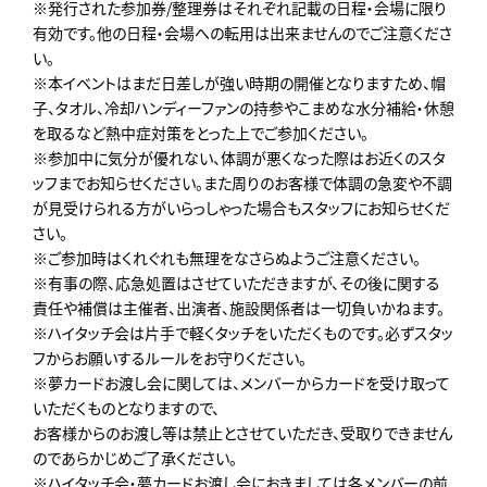
※発行された参加券/整理券はそれぞれ記載の日程・会場に限り
有効です。他の日程・会場への転用は出来ませんのでご注意くださ
い。
※本イベントはまだ日差しが強い時期の開催となりますため、帽
子、タオル、冷却ハンディーファンの持参やこまめな水分補給・休憩
を取るなど熱中症対策をとった上でご参加ください。
※参加中に気分が優れない、体調が悪くなった際はお近くのスタ
ッフまでお知らせください。また周りのお客様で体調の急変や不調
が見受けられる方がいらっしゃった場合もスタッフにお知らせくだ
さい。
※ご参加時はくれぐれも無理をなさらぬようご注意ください。
※有事の際、応急処置はさせていただきますが、その後に関する
責任や補償は主催者、出演者、施設関係者は一切負いかねます。
※ハイタッチ会は片手で軽くタッチをいただくものです。必ずスタッ
フからお願いするルールをお守りください。
※夢カードお渡し会に関しては、メンバーからカードを受け取って
いただくものとなりますので、
お客様からのお渡し等は禁止とさせていただき、受取りできません
のであらかじめご了承ください。
※ハイタッチ会・夢カードお渡し会におきましては各メンバーの前