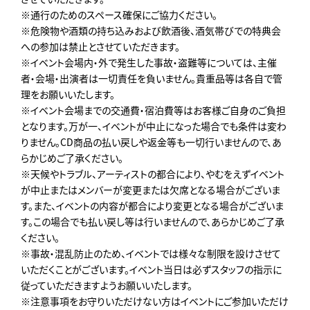
※通行のためのスペース確保にご協力ください。
※危険物や酒類の持ち込みおよび飲酒後、酒気帯びでの特典会
への参加は禁止とさせていただきます。
※イベント会場内・外で発生した事故・盗難等については、主催
者・会場・出演者は一切責任を負いません。貴重品等は各自で管
理をお願いいたします。
※イベント会場までの交通費・宿泊費等はお客様ご自身のご負担
となります。万が一、イベントが中止になった場合でも条件は変わ
りません。CD商品の払い戻しや返金等も一切行いませんので、あ
らかじめご了承ください。
※天候やトラブル、アーティストの都合により、やむをえずイベント
が中止またはメンバーが変更または欠席となる場合がございま
す。また、イベントの内容が都合により変更となる場合がございま
す。この場合でも払い戻し等は行いませんので、あらかじめご了承
ください。
※事故・混乱防止のため、イベントでは様々な制限を設けさせて
いただくことがございます。イベント当日は必ずスタッフの指示に
従っていただきますようお願いいたします。
※注意事項をお守りいただけない方はイベントにご参加いただけ