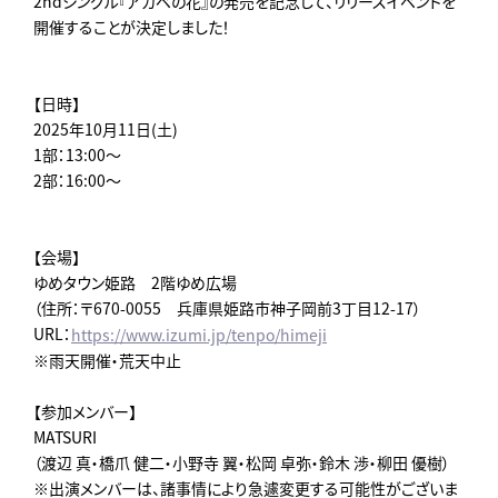
2ndシングル『アガベの花』の発売を記念して、リリースイベントを
開催することが決定しました！
【日時】
2025年10月11日(土)
1部：13:00～
2部：16:00～
【会場】
ゆめタウン姫路 2階ゆめ広場
（住所：〒670-0055 兵庫県姫路市神子岡前3丁目12-17）
URL：
https://www.izumi.jp/tenpo/himeji
※雨天開催・荒天中止
【参加メンバー】
MATSURI
（渡辺 真・橋爪 健二・小野寺 翼・松岡 卓弥・鈴木 渉・柳田 優樹）
※出演メンバーは、諸事情により急遽変更する可能性がございま