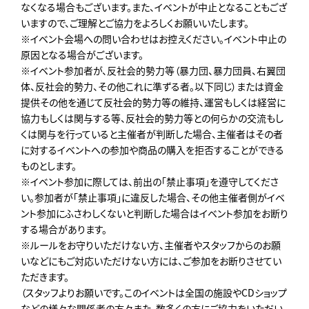
なくなる場合もございます。また、イベントが中止となることもござ
いますので、ご理解とご協力をよろしくお願いいたします。
※イベント会場への問い合わせはお控えください。イベント中止の
原因となる場合がございます。
※イベント参加者が、反社会的勢力等（暴力団、暴力団員、右翼団
体、反社会的勢力、その他これに準ずる者。以下同じ）または資金
提供その他を通じて反社会的勢力等の維持、運営もしくは経営に
協力もしくは関与する等、反社会的勢力等との何らかの交流もし
くは関与を行っていると主催者が判断した場合、主催者はその者
に対するイベントへの参加や商品の購入を拒否することができる
ものとします。
※イベント参加に際しては、前出の「禁止事項」を遵守してくださ
い。参加者が「禁止事項」に違反した場合、その他主催者側がイベ
ント参加にふさわしくないと判断した場合はイベント参加をお断り
する場合があります。
※ルールをお守りいただけない方、主催者やスタッフからのお願
いなどにもご対応いただけない方には、ご参加をお断りさせてい
ただきます。
（スタッフよりお願いです。このイベントは全国の施設やCDショップ
などの様々な関係者の方々また、数多くの方にご協力をいただい