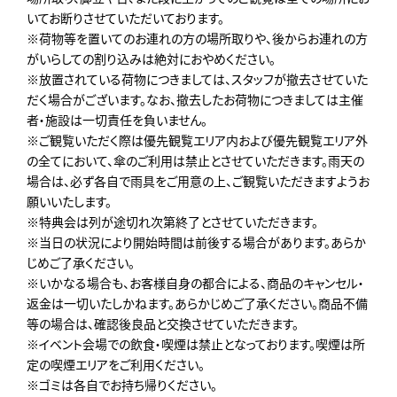
いてお断りさせていただいております。
※荷物等を置いてのお連れの方の場所取りや、後からお連れの方
がいらしての割り込みは絶対におやめください。
※放置されている荷物につきましては、スタッフが撤去させていた
だく場合がございます。なお、撤去したお荷物につきましては主催
者・施設は一切責任を負いません。
※ご観覧いただく際は優先観覧エリア内および優先観覧エリア外
の全てにおいて、傘のご利用は禁止とさせていただきます。雨天の
場合は、必ず各自で雨具をご用意の上、ご観覧いただきますようお
願いいたします。
※特典会は列が途切れ次第終了とさせていただきます。
※当日の状況により開始時間は前後する場合があります。あらか
じめご了承ください。
※いかなる場合も、お客様自身の都合による、商品のキャンセル・
返金は一切いたしかねます。あらかじめご了承ください。商品不備
等の場合は、確認後良品と交換させていただきます。
※イベント会場での飲食・喫煙は禁止となっております。喫煙は所
定の喫煙エリアをご利用ください。
※ゴミは各自でお持ち帰りください。