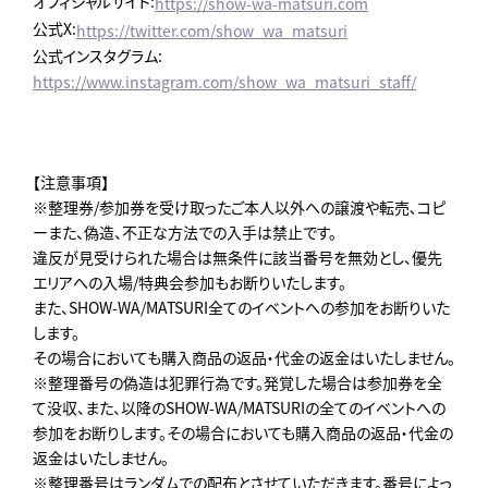
オフィシャルサイト:
https://show-wa-matsuri.com
公式X:
https://twitter.com/show_wa_matsuri
公式インスタグラム:
https://www.instagram.com/show_wa_matsuri_staff/
【注意事項】
※整理券/参加券を受け取ったご本人以外への譲渡や転売､コピ
ーまた、偽造、不正な方法での入手は禁止です。
違反が見受けられた場合は無条件に該当番号を無効とし、優先
エリアへの入場/特典会参加もお断りいたします。
また、SHOW-WA/MATSURI全てのイベントへの参加をお断りいた
します。
その場合においても購入商品の返品・代金の返金はいたしません。
※整理番号の偽造は犯罪行為です。発覚した場合は参加券を全
て没収、また、以降のSHOW-WA/MATSURIの全てのイベントへの
参加をお断りします。その場合においても購入商品の返品・代金の
返金はいたしません。
※整理番号はランダムでの配布とさせていただきます。番号によっ