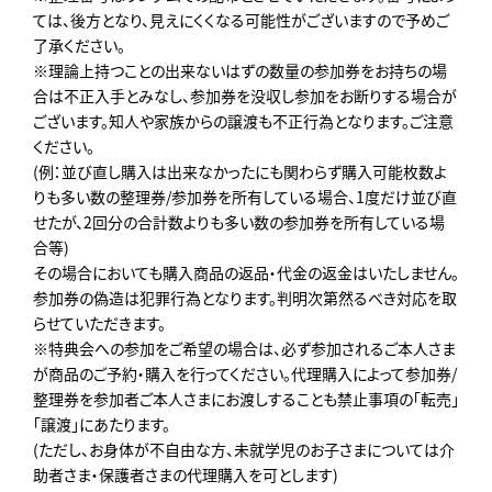
ては、後方となり、見えにくくなる可能性がございますので予めご
了承ください。
※理論上持つことの出来ないはずの数量の参加券をお持ちの場
合は不正入手とみなし、参加券を没収し参加をお断りする場合が
ございます。知人や家族からの譲渡も不正行為となります。ご注意
ください。
(例：並び直し購入は出来なかったにも関わらず購入可能枚数よ
りも多い数の整理券/参加券を所有している場合、1度だけ並び直
せたが、2回分の合計数よりも多い数の参加券を所有している場
合等)
その場合においても購入商品の返品・代金の返金はいたしません。
参加券の偽造は犯罪行為となります。判明次第然るべき対応を取
らせていただきます。
※特典会への参加をご希望の場合は、必ず参加されるご本人さま
が商品のご予約・購入を行ってください。代理購入によって参加券/
整理券を参加者ご本人さまにお渡しすることも禁止事項の「転売」
「譲渡」にあたります。
(ただし、お身体が不自由な方、未就学児のお子さまについては介
助者さま・保護者さまの代理購入を可とします)