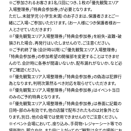
※ご参加されるお客さま1名/1回につき、１枚の「優先観覧エリア
入場整理券」「特典会参加券」が必要となります。
ただし、未就学児（小学生未満）のお子さまは、保護者さまとご一
緒にご入場・ご参加いただけます。（お一人様につき保護者様お一
人とさせていただきます）
※「優先観覧エリア入場整理券」「特典会参加券」を紛失・盗難・破
損された場合、再発行はいたしませんので、ご注意ください。
※ご予約終了後（会計時以降）に「優先観覧エリア入場整理券」
「特典会参加券」の参加希望の開催部を変更することはできませ
んので、会計時に各券が間違いないか、配布漏れがないか、など必
ずご確認ください。
※「優先観覧エリア入場整理券」「特典会参加券」の偽造は犯罪行
為となります。判明次第然るべき対応を取らせていただきます。
※「優先観覧エリア入場整理券」「特典会参加券」はイベント当日
のみのご予約特典となります。
※「優先観覧エリア入場整理券」「特典会参加券」は券面に記載の
日時・部のみ有効です。他の店舗で配布されたものは対象外とな
ります。別日、他の会場では使用できませんのでご注意ください。
※イベント会場において、座り込み、手荷物・レジャーシート等での
場所取り、脚立や台、また段に上がってのご観覧は全ての場所にお