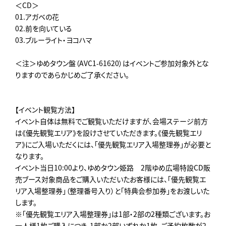
＜CD＞
01.アガベの花
02.前を向いている
03.ブルーライト・ヨコハマ
＜注＞ゆめタウン盤（AVC1-61620）はイベントご参加対象外とな
りますのであらかじめご了承ください。
【イベント観覧方法】
イベント自体は無料でご観覧いただけますが、会場ステージ前方
は《優先観覧エリア》を設けさせていただきます。《優先観覧エリ
ア》にご入場いただくには、「優先観覧エリア入場整理券」が必要と
なります。
イベント当日10:00より、ゆめタウン姫路 2階ゆめ広場特設CD販
売ブース対象商品をご購入いただいたお客様には、「優先観覧エ
リア入場整理券」（整理番号入り）と「特典会参加券」をお渡しいた
します。
※「優先観覧エリア入場整理券」は1部・2部の2種類ございます。お
一人様1枚ご購入につき、1部か2部いずれか1枚、ご予約枚数が2