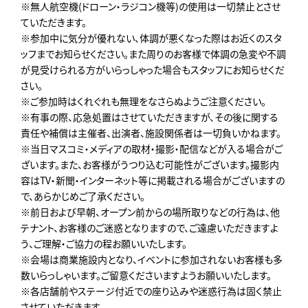
※無人航空機(ドローン・ラジコン機等)の使用は一切禁止とさせ
ていただきます。
※参加中に気分が優れない、体調が悪くなった際はお近くのスタ
ッフまでお知らせください。また周りのお客様で体調の急変や不調
が見受けられる方がいらっしゃった場合もスタッフにお知らせくだ
さい。
※ご参加時はくれぐれも無理をなさらぬようご注意ください。
※有事の際、応急処置はさせていただきますが、その後に関する
責任や補償は主催者、出演者、施設関係者は一切負いかねます。
※当日マスコミ・メディアの取材・撮影・配信などが入る場合がご
ざいます。また、お客様がうつり込む可能性がございます。撮影内
容はTV・新聞・インターネット等に掲載される場合がございますの
で、あらかじめご了承ください。
※前日および早朝、オープン前からの場所取りなどの行為は、他
テナント、お客様のご迷惑となりますので、ご遠慮いただきますよ
う、ご理解・ご協力の程お願いいたします。
※会場は商業施設内となり、イベントに参加されないお客様も多
数いらっしゃいます。ご留意くださいますようお願いいたします。
※各店舗前やステージ付近での座り込みや迷惑行為は固く禁止
させていただきます。