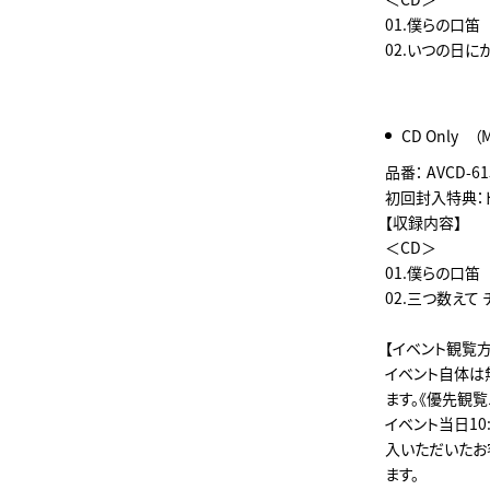
01.僕らの口
02.いつの日にか
CD Only （
品番： AVCD-61
初回封入特典：
【収録内容】
＜CD＞
01.僕らの口
02.三つ数えて 
【イベント観覧方
イベント自体は
ます。《優先観
イベント当日1
入いただいたお
ます。