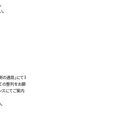
。
い。
側の通路」にて3
ての整列をお願
ンスにてご案内
。