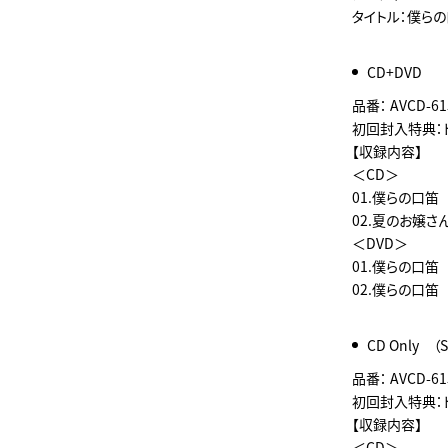
タイトル：僕ら
CD+DVD
品番： AVCD-61
初回封入特典：ト
【収録内容】
＜CD＞
01.僕らの口
02.夏のお嬢さ
＜DVD＞
01.僕らの口笛 
02.僕らの口笛 M
CD Only （
品番： AVCD-6
初回封入特典：
【収録内容】
＜CD＞