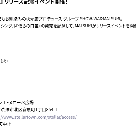
』 リリース記念イベント開催！
でもお馴染みの秋元康プロデュース グループ SHOW-WA&MATSURI。
tシングル『僕らの口笛』の発売を記念して、MATSURIがリリースイベントを
(火)
ン １Fメローぺ広場
たま市北区宮原町1丁目854-1
://www.stellartown.com/stellar/access/
天中止