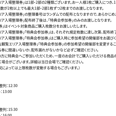
リア入場整理券」は1部・2部の2種類ございます。お一人様1枚ご購入につき、
枚数が2枚以上でも最大1部・2部1枚ずつ2枚までのお渡しとなります。
リア入場整理券」の整理番号はランダムでの配布となりますので、あらかじめ
リア入場整理券」配布終了後は、「特典会参加券」のみのお渡しとなります。
券」はイベント対象商品ご購入枚数分をお渡しいたします。
リア入場整理券」「特典会参加券」は、それぞれ規定枚数に達し次第、配布終了
リア入場整理券」「特典会参加券」はご購入時に参加希望の開催部をお選びく
先観覧エリア入場整理券」「特典会参加券」の参加希望の開催部を変更するこ
各券に間違いないか、配布漏れがないかなど必ずご確認ください。
の方に特典会へご参加いただくため、一度のお会計でご購入いただける商品
く場合がございます。詳細は当日会場でご確認ください。
況によっては上限枚数が変動する場合もございます。）
列：12:30
13:00
列：15:30
16:00