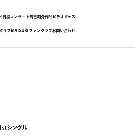
せ
日程
コンサート
自己紹介
作品
ビデオ
グッズ
ンクラブ
MATSURI ファンクラブ
お問い合わせ
 1stシングル