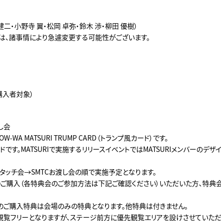
 健二・小野寺 翼・松岡 卓弥・鈴木 渉・柳田 優樹）
は、諸事情により急遽変更する可能性がございます。
購入者対象）
会
し会
W-WA MATSURI TRUMP CARD（トランプ風カード）です。
ドです。MATSURIで実施するリリースイベントではMATSURIメンバーのデザ
タッチ会→SMTCお渡し会の順で実施予定となります。
ご購入（各特典会のご参加方法は下記ご確認ください）いただいた方、特典
のご購入特典は会場のみの特典となります。他特典は付きません。
観覧フリーとなりますが、ステージ前方に優先観覧エリアを設けさせていただ