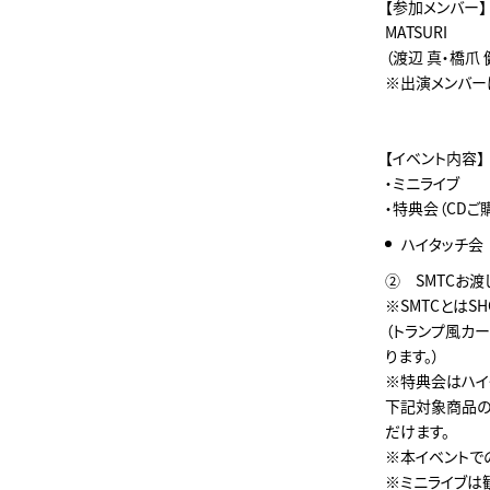
【参加メンバー】
MATSURI
（渡辺 真・橋爪
※出演メンバー
【イベント内容】
・ミニライブ
・特典会（CDご
ハイタッチ
② SMTCお渡
※SMTCとはSHO
（トランプ風カー
ります。）
※特典会はハイ
下記対象商品の
だけます。
※本イベントで
※ミニライブは