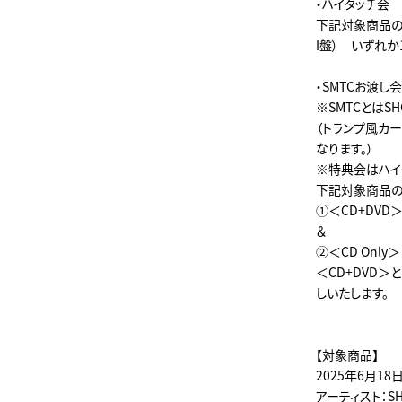
・ハイタッチ会
下記対象商品のうち
I盤） いずれ
・SMTCお渡し会
※SMTCとはSHO
（トランプ風カー
なります。）
※特典会はハイ
下記対象商品
①＜CD+DV
＆
②＜CD Only＞
＜CD+DVD＞
しいたします。
【対象商品】
2025年6月18
アーティスト：SHO