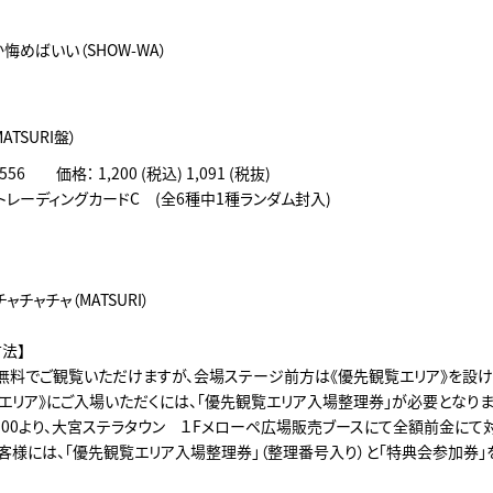
笛
悔めばいい（SHOW-WA）
MATSURI盤）
556 価格： 1,200 (税込) 1,091 (税抜)
トレーディングカードC (全6種中1種ランダム封入)
笛
チャチャチャ（MATSURI）
法】
無料でご観覧いただけますが、会場ステージ前方は《優先観覧エリア》を設け
覧エリア》にご入場いただくには、「優先観覧エリア入場整理券」が必要となりま
0:00より、大宮ステラタウン １Fメローペ広場販売ブースにて全額前金にて
客様には、「優先観覧エリア入場整理券」（整理番号入り）と「特典会参加券」