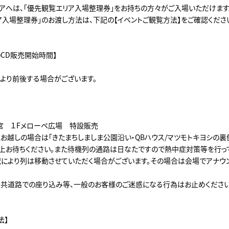
アへは、「優先観覧エリア入場整理券」をお持ちの方々がご入場いただけます
ア入場整理券」のお渡し方法は、下記の【イベントご観覧方法】をご確認くださ
のCD販売開始時間】
より前後する場合がございます。
宮 １Fメローペ広場 特設販売
お越しの場合は「きたまちしましま公園沿い・QBハウス/マツモトキヨシの裏
上お待ちください。また待機列の通路は日なたですので熱中症対策等を行っ
況により列は移動させていただく場合がございます。その場合は会場でアナウ
共道路での座り込み等、一般のお客様のご迷惑になる行為はお止めください
法】