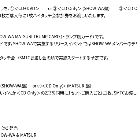
、①＜CD+DVD＞ or ②＜CD Only＞（SHOW-WA盤） ③＜CD On
か1枚ご購入毎に1枚ハイタッチ会参加券をお渡しいたします。
W-WA MATSURI TRUMP CARD（トランプ風カード）です。
ドです。SHOW-WAで実施するリリースイベントではSHOW-WAメンバーの
タッチ会→SMTCお渡し会の順で実施スタートする予定です。
の
D＞
（SHOW-WA盤） or ③＜CD Only＞（MATSURI盤）
といずれか＜CD Only＞の2形態同時に1セットご購入ごとに1枚、SMTCお
日（水）発売
W-WA & MATSURI