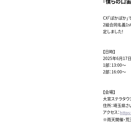
『僕らの口笛
CX「ぽかぽか」
2組合同名義1s
定しました！
【日時】
2025年6月17日
1部：13:00～
2部：16:00～
【会場】
大宮ステラタウ
住所：埼玉県さい
アクセス：
https
※雨天開催・荒