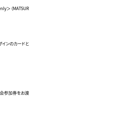
ly＞（MATSUR
デザインのカードと
渡し会参加券をお渡