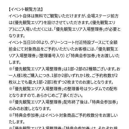
【イベント観覧方法】
イベント自体は無料でご観覧いただけますが、会場ステージ前方
は《優先観覧エリア》を設けさせていただきます。《優先観覧エリ
ア》にご入場いただくには、「優先観覧エリア入場整理券」が必要と
なります。
イベント当日10:00より、グリーンコート付近特設ブースにて全額
前金にて対象商品をご予約いただいたお客様には、「優先観覧エ
リア入場整理券」（整理番号入り）と「特典会参加券」をお渡しいた
します。
※「優先観覧エリア入場整理券」は1部・2部の2種類ございます。お
一人様1枚ご購入につき、1部か2部いずれか1枚、ご予約枚数が2
枚以上でも最大1部・2部1枚ずつ2枚までのお渡しとなります。
※「優先観覧エリア入場整理券」の整理番号はランダムでの配布
となりますので、あらかじめご了承ください。
※「優先観覧エリア入場整理券」配布終了後は、「特典会参加券」
のみのお渡しとなります。
※「特典会参加券」はイベント対象商品ご予約枚数分をお渡しい
たします。
※「優先観覧エリア入場整理券」「特典会参加券」は、それぞれ規