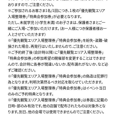
おりますので、ご注意ください。
※ご参加されるお客さま1名/1回につき、１枚の「優先観覧エリア
入場整理券」「特典会参加券」が必要となります。
ただし、未就学児（小学生未満）のお子さまは、保護者さまとご一
緒にご入場・ご参加いただけます。（お一人様につき保護者様お一
人とさせていただきます）
※「優先観覧エリア入場整理券」「特典会参加券」を紛失・盗難・破
損された場合、再発行はいたしませんので、ご注意ください。
※ご予約終了後（会計時以降）に「優先観覧エリア入場整理券」
「特典会参加券」の参加希望の開催部を変更することはできませ
んので、会計時に各券が間違いないか、配布漏れがないか、など必
ずご確認ください。
※「優先観覧エリア入場整理券」「特典会参加券」の偽造は犯罪行
為となります。判明次第然るべき対応を取らせていただきます。
※「優先観覧エリア入場整理券」「特典会参加券」はイベント当日
のみのご予約特典となります。
※「優先観覧エリア入場整理券」「特典会参加券」は券面に記載の
日時・部のみ有効です。他の店舗で配布されたものは対象外とな
ります。別日、他の会場では使用できませんのでご注意ください。