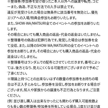
※整理券/参加券を受け取ったご本人以外への譲渡や転売､コピ
ーまた、偽造、不正な方法での入手は禁止です。
違反が見受けられた場合は無条件に該当番号を無効とし、優先
エリアへの入場/特典会参加もお断りいたします。
また、SHOW-WA/MATSURI全てのイベントへの参加をお断りいた
します。
その場合においても購入商品の返品・代金の返金はいたしません。
※整理番号の偽造は犯罪行為です。発覚した場合は参加券を全
て没収、また、以降のSHOW-WA/MATSURIの全てのイベントへの
参加をお断りします。その場合においても購入商品の返品・代金の
返金はいたしません。
※整理番号はランダムでの配布とさせていただきます。番号によっ
ては、後方となり、見えにくくなる可能性がございますので予めご
了承ください。
※理論上持つことの出来ないはずの数量の参加券をお持ちの場
合は不正入手とみなし、参加券を没収し参加をお断りする場合が
ございます。知人や家族からの譲渡も不正行為となります。ご注意
ください。
(例：並び直し購入は出来なかったにも関わらず購入可能枚数よ
りも多い数の整理券/参加券を所有している場合、1度だけ並び直