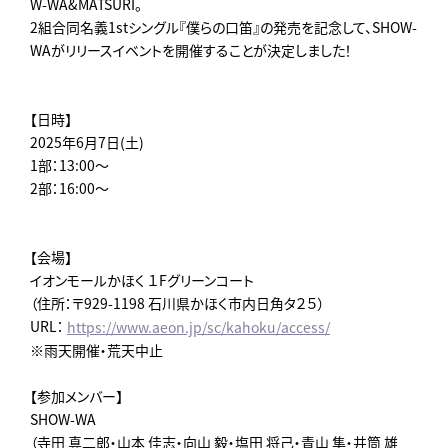
W-WA&MATSURI。
2組合同名義1stシングル『僕らの口笛』の発売を記念して、SHOW-
WAがリリースイベントを開催することが決定しました！
【日時】
2025年6月7日(土)
1部：13:00～
2部：16:00～
【会場】
イオンモールかほく １Fグリーンコート
（住所：〒929-1198 石川県かほく市内日角タ２５）
URL：
https://www.aeon.jp/sc/kahoku/access/
※雨天開催・荒天中止
【参加メンバー】
SHOW-WA
（寺田 真二郎・山本 佳志・向山 毅・塩田 将己・青山 隼・井筒 雄