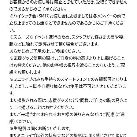
お客様からのお渡し等は禁止とさせていただき、受取りできません
のであらかじめご了承ください。
※ハイタッチ会・SMTCお渡し会におきましては各メンバーの前で
立ち止まってのお話などできませんのであらかじめご了承くださ
い。
※スムーズなイベント進行のため､スタッフがお客さまの肩や腰、
腕などに触れて誘導させて頂く場合がございます。
あらかじめご了承の上､ご参加ください。
※応援グッズ使用の際は、ご自身の胸の高さより上に掲げること
はお控えください。他のお客様の視界を遮ることのないよう、ご配
慮をお願いします。
※ミニライブのみお手持ちのスマートフォンでのみ撮影可となりま
す。ただし、三脚や自撮り棒などの使用は不可とさせていただきま
す。
また撮影される際は、応援グッズなどと同様、ご自身の胸の高さよ
り上に揚げることはお控えください。
またご来場されておられるお客様の映り込みなどはご配慮（ご遠
慮）ください。
※生配信は固くお断りいたします。
またミニライブ以外の特典会などの撮影は、固く禁じさせて頂いて