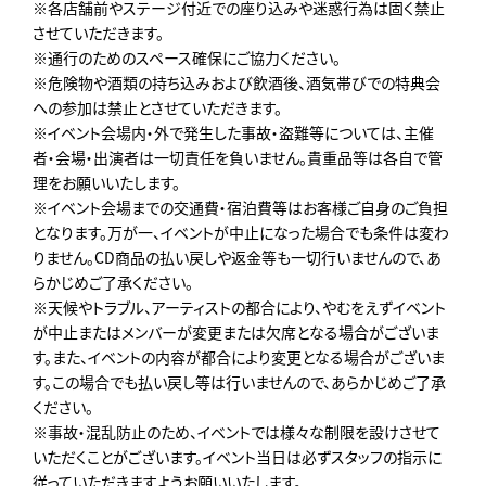
※各店舗前やステージ付近での座り込みや迷惑行為は固く禁止
させていただきます。
※通行のためのスペース確保にご協力ください。
※危険物や酒類の持ち込みおよび飲酒後、酒気帯びでの特典会
への参加は禁止とさせていただきます。
※イベント会場内・外で発生した事故・盗難等については、主催
者・会場・出演者は一切責任を負いません。貴重品等は各自で管
理をお願いいたします。
※イベント会場までの交通費・宿泊費等はお客様ご自身のご負担
となります。万が一、イベントが中止になった場合でも条件は変わ
りません。CD商品の払い戻しや返金等も一切行いませんので、あ
らかじめご了承ください。
※天候やトラブル、アーティストの都合により、やむをえずイベント
が中止またはメンバーが変更または欠席となる場合がございま
す。また、イベントの内容が都合により変更となる場合がございま
す。この場合でも払い戻し等は行いませんので、あらかじめご了承
ください。
※事故・混乱防止のため、イベントでは様々な制限を設けさせて
いただくことがございます。イベント当日は必ずスタッフの指示に
従っていただきますようお願いいたします。