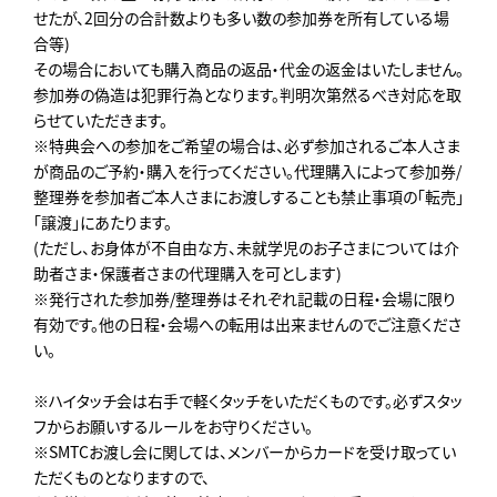
せたが、2回分の合計数よりも多い数の参加券を所有している場
合等)
その場合においても購入商品の返品・代金の返金はいたしません。
参加券の偽造は犯罪行為となります。判明次第然るべき対応を取
らせていただきます。
※特典会への参加をご希望の場合は、必ず参加されるご本人さま
が商品のご予約・購入を行ってください。代理購入によって参加券/
整理券を参加者ご本人さまにお渡しすることも禁止事項の「転売」
「譲渡」にあたります。
(ただし、お身体が不自由な方、未就学児のお子さまについては介
助者さま・保護者さまの代理購入を可とします)
※発行された参加券/整理券はそれぞれ記載の日程・会場に限り
有効です。他の日程・会場への転用は出来ませんのでご注意くださ
い。
※ハイタッチ会は右手で軽くタッチをいただくものです。必ずスタッ
フからお願いするルールをお守りください。
※SMTCお渡し会に関しては、メンバーからカードを受け取ってい
ただくものとなりますので、