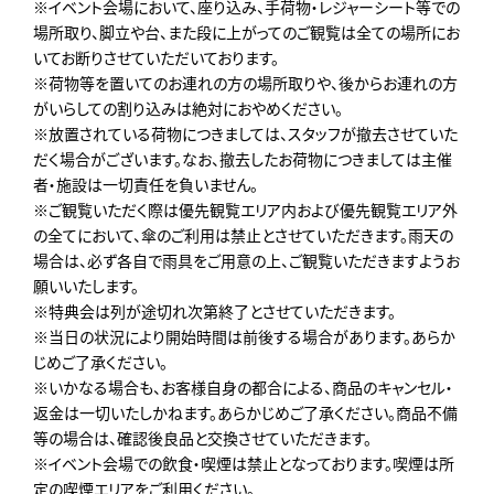
※イベント会場において、座り込み、手荷物・レジャーシート等での
場所取り、脚立や台、また段に上がってのご観覧は全ての場所にお
いてお断りさせていただいております。
※荷物等を置いてのお連れの方の場所取りや、後からお連れの方
がいらしての割り込みは絶対におやめください。
※放置されている荷物につきましては、スタッフが撤去させていた
だく場合がございます。なお、撤去したお荷物につきましては主催
者・施設は一切責任を負いません。
※ご観覧いただく際は優先観覧エリア内および優先観覧エリア外
の全てにおいて、傘のご利用は禁止とさせていただきます。雨天の
場合は、必ず各自で雨具をご用意の上、ご観覧いただきますようお
願いいたします。
※特典会は列が途切れ次第終了とさせていただきます。
※当日の状況により開始時間は前後する場合があります。あらか
じめご了承ください。
※いかなる場合も、お客様自身の都合による、商品のキャンセル・
返金は一切いたしかねます。あらかじめご了承ください。商品不備
等の場合は、確認後良品と交換させていただきます。
※イベント会場での飲食・喫煙は禁止となっております。喫煙は所
定の喫煙エリアをご利用ください。