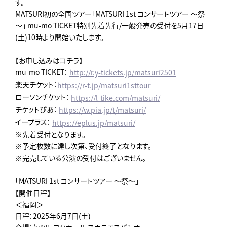
す。
MATSURI初の全国ツアー「MATSURI 1st コンサートツアー ～祭
～」 mu-mo TICKET特別先着先行/一般発売の受付を5月17日
(土)10時より開始いたします。
【お申し込みはコチラ】
mu-mo TICKET：
http://r.y-tickets.jp/matsuri2501
楽天チケット：
https://r-t.jp/matsuri1sttour
ローソンチケット：
https://l-tike.com/matsuri/
チケットぴあ：
https://w.pia.jp/t/matsuri/
イープラス：
https://eplus.jp/matsuri/
※先着受付となります。
※予定枚数に達し次第、受付終了となります。
※完売している公演の受付はございません。
「MATSURI 1st コンサートツアー ～祭～」
【開催日程】
＜福岡＞
日程：2025年6月7日(土)