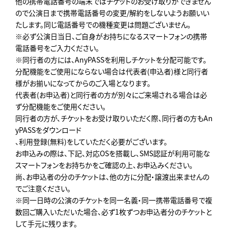
他の携帯電話番号の端末ではチケットのお受け取りができません
ので公演日まで携帯電話番号の変更/解約をしないようお願いい
たします。同じ電話番号での機種変更は問題ございません。
※必ず公演日当日、ご自身がお持ちになるスマートフォンの携帯
電話番号をご入力ください。
※同行者の方には、AnyPASSを利用しチケットを分配可能です。
分配機能をご使用にならない場合は代表者(申込者)様と同行者
様がお揃いになってからのご入場となります。
代表者(お申込者)と同行者の方が別々にご来場される場合は必
ず分配機能をご使用ください。
同行者の方が、チケットをお受け取りいただく際、同行者の方もAn
yPASSをダウンロード
、利用登録(無料)をしていただく必要がございます。
お申込みの際は、下記、対応OSを搭載し、SMS認証が利用可能な
スマートフォンをお持ちかをご確認の上、お申込みください。
尚、お申込者の分のチケットは、他の方に分配・譲渡出来ませんの
でご注意ください。
※同一日時の公演のチケットを同一名義・同一携帯電話番号で複
数回ご購入いただいた場合、必ず1枚ずつお申込者分のチケットと
して手元に残ります。