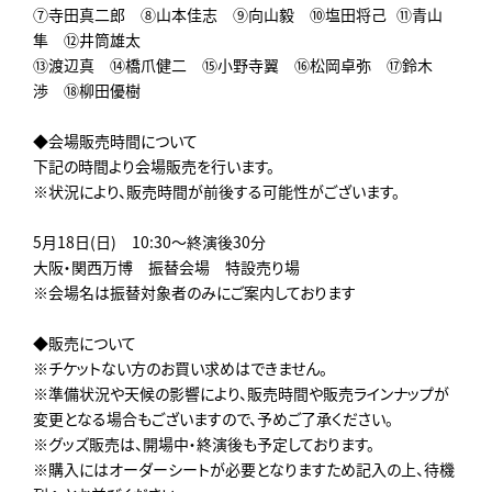
⑦寺田真二郎 ⑧山本佳志 ⑨向山毅 ⑩塩田将己 ⑪青山
隼 ⑫井筒雄太
⑬渡辺真 ⑭橋爪健二 ⑮小野寺翼 ⑯松岡卓弥 ⑰鈴木
渉 ⑱柳田優樹
◆会場販売時間について
下記の時間より会場販売を行います。
※状況により、販売時間が前後する可能性がございます。
5月18日(日) 10:30～終演後30分
大阪・関西万博 振替会場 特設売り場
※会場名は振替対象者のみにご案内しております
◆販売について
※チケットない方のお買い求めはできません。
※準備状況や天候の影響により、販売時間や販売ラインナップが
変更となる場合もございますので、予めご了承ください。
※グッズ販売は、開場中・終演後も予定しております。
※購入にはオーダーシートが必要となりますため記入の上、待機