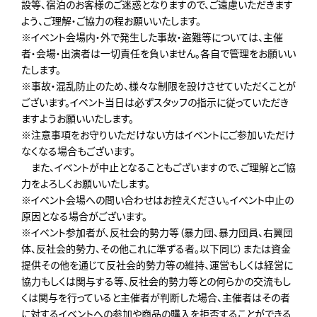
設等、宿泊のお客様のご迷惑となりますので、ご遠慮いただきます
よう、ご理解・ご協力の程お願いいたします。
※イベント会場内・外で発生した事故・盗難等については、主催
者・会場・出演者は一切責任を負いません。各自で管理をお願いい
たします。
※事故・混乱防止のため、様々な制限を設けさせていただくことが
ございます。イベント当日は必ずスタッフの指示に従っていただき
ますようお願いいたします。
※注意事項をお守りいただけない方はイベントにご参加いただけ
なくなる場合もございます。
また、イベントが中止となることもございますので、ご理解とご協
力をよろしくお願いいたします。
※イベント会場への問い合わせはお控えください。イベント中止の
原因となる場合がございます。
※イベント参加者が、反社会的勢力等（暴力団、暴力団員、右翼団
体、反社会的勢力、その他これに準ずる者。以下同じ）または資金
提供その他を通じて反社会的勢力等の維持、運営もしくは経営に
協力もしくは関与する等、反社会的勢力等との何らかの交流もし
くは関与を行っていると主催者が判断した場合、主催者はその者
に対するイベントへの参加や商品の購入を拒否することができる