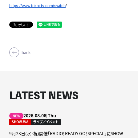
/
https://www.tokai-tv.com/
switch
back
LATEST NEWS
2026.08.06[Thu]
NEW
SHOW-WA
ライブ／イベント
9月23日(水･祝)開催「RADIO！READY GO！SPECIAL」にSHOW-